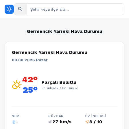
wb_sunny
search
Germencik Yarınki Hava Durumu
Germencik Yarınki Hava Durumu
09.08.2026 Pazar
42°
partly_cloudy_day
Parçalı Bulutlu
25°
En Yüksek / En Düşük
NEM
RÜZGAR
UV İNDEKSI
-
27 km/s
8 / 10
humidity_percentage
air
wb_sunny