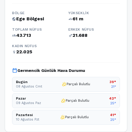
BÖLGE
YÜKSEKLIK
Ege Bölgesi
61 m
public
terrain
TOPLAM NÜFUS
ERKEK NÜFUS
43.713
21.688
groups
male
KADIN NÜFUS
22.025
female
calendar_today
Germencik Günlük Hava Durumu
Bugün
39°
partly_cloudy_day
Parçalı Bulutlu
08 Ağustos Cmt
21°
Pazar
42°
partly_cloudy_day
Parçalı Bulutlu
09 Ağustos Paz
25°
Pazartesi
41°
partly_cloudy_day
Parçalı Bulutlu
10 Ağustos Pzt
25°