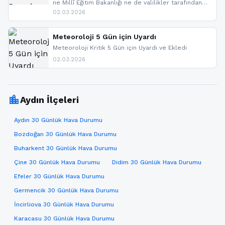
ne Millî Eğitim Bakanlığı ne de valilikler tarafından
yapılmış resmi bir tatil açıklaması bulunmamaktadır.
02.03.2026
Resmi bir duyuru gelmesi halinde gelişmeleri anında
paylaşacağız. En hızlı şekilde haberdar olmak için
sitemizi takip edebilir ve bildirimleri açabilirsiniz.
Meteoroloji 5 Gün için Uyardı
Meteoroloji Kritik 5 Gün için Uyardı ve Ekledi
02.03.2026
location_city
Aydın İlçeleri
Aydın 30 Günlük Hava Durumu
Bozdoğan 30 Günlük Hava Durumu
Buharkent 30 Günlük Hava Durumu
Çine 30 Günlük Hava Durumu
Didim 30 Günlük Hava Durumu
Efeler 30 Günlük Hava Durumu
Germencik 30 Günlük Hava Durumu
İncirliova 30 Günlük Hava Durumu
Karacasu 30 Günlük Hava Durumu