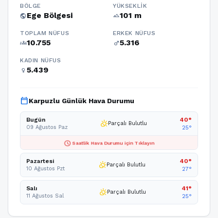
BÖLGE
YÜKSEKLIK
Ege Bölgesi
101 m
public
terrain
TOPLAM NÜFUS
ERKEK NÜFUS
10.755
5.316
groups
male
KADIN NÜFUS
5.439
female
calendar_today
Karpuzlu Günlük Hava Durumu
Bugün
40°
partly_cloudy_day
Parçalı Bulutlu
09 Ağustos Paz
25°
schedule
Saatlik Hava Durumu için Tıklayın
Pazartesi
40°
partly_cloudy_day
Parçalı Bulutlu
10 Ağustos Pzt
27°
Salı
41°
partly_cloudy_day
Parçalı Bulutlu
11 Ağustos Sal
25°