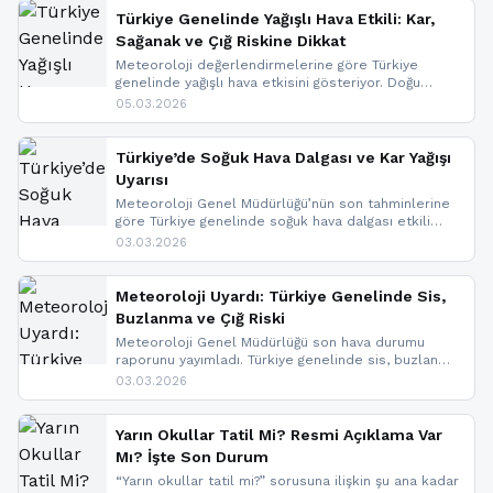
Türkiye Genelinde Yağışlı Hava Etkili: Kar,
Sağanak ve Çığ Riskine Dikkat
Meteoroloji değerlendirmelerine göre Türkiye
genelinde yağışlı hava etkisini gösteriyor. Doğu
bölgelerinde kar yağışı beklenirken Marmara ve
05.03.2026
Kuzey Ege’de sağanak yağmur, yüksek kesimlerde
ise çığ tehlikesi bulunuyor. İç kesimlerde sis ve pus
nedeniyle görüş mesafesinde azalma
Türkiye’de Soğuk Hava Dalgası ve Kar Yağışı
yaşanabileceği belirtiliyor.
Uyarısı
Meteoroloji Genel Müdürlüğü’nün son tahminlerine
göre Türkiye genelinde soğuk hava dalgası etkili
oluyor. Birçok il için kar yağışı ve buzlanma uyarısı
03.03.2026
geldi.
Meteoroloji Uyardı: Türkiye Genelinde Sis,
Buzlanma ve Çığ Riski
Meteoroloji Genel Müdürlüğü son hava durumu
raporunu yayımladı. Türkiye genelinde sis, buzlanma
ve don beklenirken Doğu Anadolu ve Doğu
03.03.2026
Karadeniz’in yüksek kesimlerinde çığ riski uyarısı
yapıldı. İşte son dakika meteoroloji gelişmeleri.
Yarın Okullar Tatil Mi? Resmi Açıklama Var
Mı? İşte Son Durum
“Yarın okullar tatil mi?” sorusuna ilişkin şu ana kadar