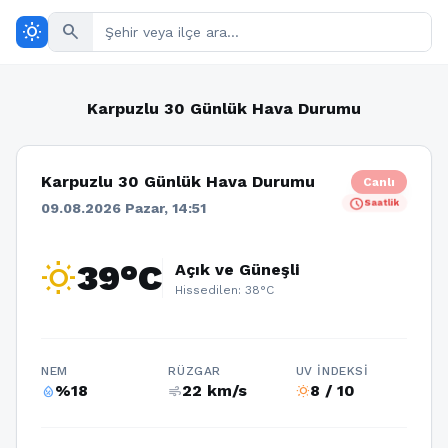
wb_sunny
search
Karpuzlu 30 Günlük Hava Durumu
Karpuzlu 30 Günlük Hava Durumu
Canlı
schedule
Saatlik
09.08.2026 Pazar, 14:51
wb_sunny
39°C
Açık ve Güneşli
Hissedilen: 38°C
NEM
RÜZGAR
UV İNDEKSI
%18
22 km/s
8 / 10
humidity_percentage
air
wb_sunny