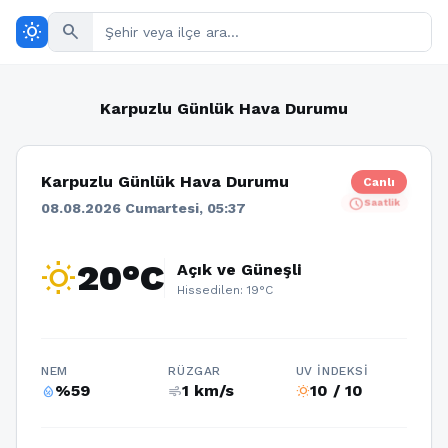
wb_sunny
search
Karpuzlu Günlük Hava Durumu
Karpuzlu Günlük Hava Durumu
Canlı
schedule
Saatlik
08.08.2026 Cumartesi, 05:37
wb_sunny
20°C
Açık ve Güneşli
Hissedilen: 19°C
NEM
RÜZGAR
UV İNDEKSI
%59
1 km/s
10 / 10
humidity_percentage
air
wb_sunny