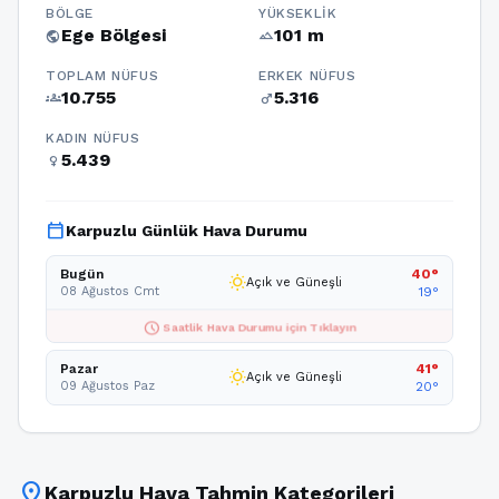
BÖLGE
YÜKSEKLIK
Ege Bölgesi
101 m
public
terrain
TOPLAM NÜFUS
ERKEK NÜFUS
10.755
5.316
groups
male
KADIN NÜFUS
5.439
female
calendar_today
Karpuzlu Günlük Hava Durumu
Bugün
40°
wb_sunny
Açık ve Güneşli
08 Ağustos Cmt
19°
schedule
Saatlik Hava Durumu için Tıklayın
Pazar
41°
wb_sunny
Açık ve Güneşli
09 Ağustos Paz
20°
location_on
Karpuzlu Hava Tahmin Kategorileri