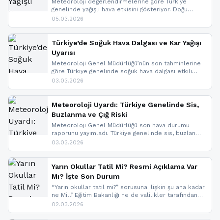
Meteoroloji değerlendirmelerine göre Türkiye
genelinde yağışlı hava etkisini gösteriyor. Doğu
bölgelerinde kar yağışı beklenirken Marmara ve
05.03.2026
Kuzey Ege’de sağanak yağmur, yüksek kesimlerde
ise çığ tehlikesi bulunuyor. İç kesimlerde sis ve pus
nedeniyle görüş mesafesinde azalma
Türkiye’de Soğuk Hava Dalgası ve Kar Yağışı
yaşanabileceği belirtiliyor.
Uyarısı
Meteoroloji Genel Müdürlüğü’nün son tahminlerine
göre Türkiye genelinde soğuk hava dalgası etkili
oluyor. Birçok il için kar yağışı ve buzlanma uyarısı
03.03.2026
geldi.
Meteoroloji Uyardı: Türkiye Genelinde Sis,
Buzlanma ve Çığ Riski
Meteoroloji Genel Müdürlüğü son hava durumu
raporunu yayımladı. Türkiye genelinde sis, buzlanma
ve don beklenirken Doğu Anadolu ve Doğu
03.03.2026
Karadeniz’in yüksek kesimlerinde çığ riski uyarısı
yapıldı. İşte son dakika meteoroloji gelişmeleri.
Yarın Okullar Tatil Mi? Resmi Açıklama Var
Mı? İşte Son Durum
“Yarın okullar tatil mi?” sorusuna ilişkin şu ana kadar
ne Millî Eğitim Bakanlığı ne de valilikler tarafından
yapılmış resmi bir tatil açıklaması bulunmamaktadır.
02.03.2026
Resmi bir duyuru gelmesi halinde gelişmeleri anında
paylaşacağız. En hızlı şekilde haberdar olmak için