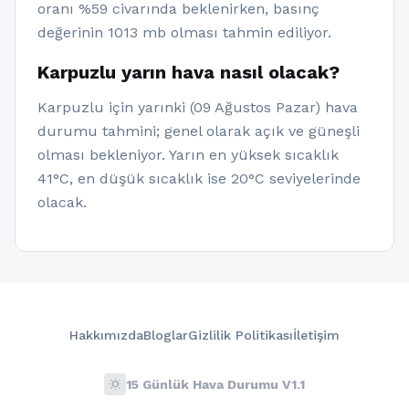
oranı %59 civarında beklenirken, basınç
değerinin 1013 mb olması tahmin ediliyor.
Karpuzlu yarın hava nasıl olacak?
Karpuzlu için yarınki (09 Ağustos Pazar) hava
durumu tahmini; genel olarak açık ve güneşli
olması bekleniyor. Yarın en yüksek sıcaklık
41°C, en düşük sıcaklık ise 20°C seviyelerinde
olacak.
Hakkımızda
Bloglar
Gizlilik Politikası
İletişim
wb_sunny
15 Günlük Hava Durumu V1.1