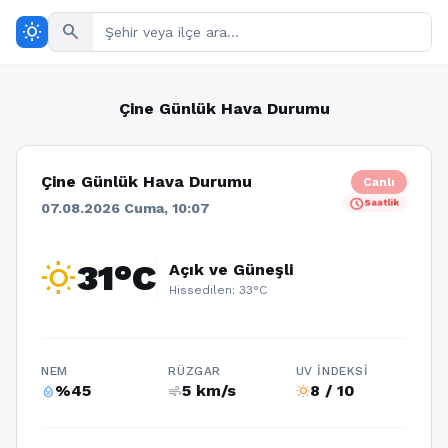
wb_sunny
search
Çine Günlük Hava Durumu
Çine Günlük Hava Durumu
Canlı
schedule
Saatlik
07.08.2026 Cuma, 10:07
wb_sunny
31°C
Açık ve Güneşli
Hissedilen: 33°C
NEM
RÜZGAR
UV İNDEKSI
%45
5 km/s
8 / 10
humidity_percentage
air
wb_sunny