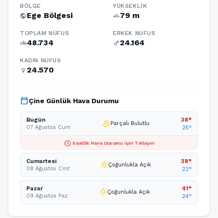
BÖLGE
YÜKSEKLIK
Ege Bölgesi
79 m
public
terrain
TOPLAM NÜFUS
ERKEK NÜFUS
48.734
24.164
groups
male
KADIN NÜFUS
24.570
female
calendar_today
Çine Günlük Hava Durumu
Bugün
38°
partly_cloudy_day
Parçalı Bulutlu
07 Ağustos Cum
25°
schedule
Saatlik Hava Durumu için Tıklayın
Cumartesi
38°
wb_sunny
Çoğunlukla Açık
08 Ağustos Cmt
23°
Pazar
41°
wb_sunny
Çoğunlukla Açık
09 Ağustos Paz
24°