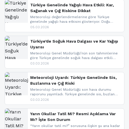
Türkiye Genelinde Yağışlı Hava Etkili: Kar,
Sağanak ve Çığ Riskine Dikkat
Meteoroloji değerlendirmelerine göre Türkiye
genelinde yağışlı hava etkisini gösteriyor. Doğu
bölgelerinde kar yağışı beklenirken Marmara ve
05.03.2026
Kuzey Ege’de sağanak yağmur, yüksek kesimlerde
ise çığ tehlikesi bulunuyor. İç kesimlerde sis ve pus
nedeniyle görüş mesafesinde azalma
Türkiye’de Soğuk Hava Dalgası ve Kar Yağışı
yaşanabileceği belirtiliyor.
Uyarısı
Meteoroloji Genel Müdürlüğü’nün son tahminlerine
göre Türkiye genelinde soğuk hava dalgası etkili
oluyor. Birçok il için kar yağışı ve buzlanma uyarısı
03.03.2026
geldi.
Meteoroloji Uyardı: Türkiye Genelinde Sis,
Buzlanma ve Çığ Riski
Meteoroloji Genel Müdürlüğü son hava durumu
raporunu yayımladı. Türkiye genelinde sis, buzlanma
ve don beklenirken Doğu Anadolu ve Doğu
03.03.2026
Karadeniz’in yüksek kesimlerinde çığ riski uyarısı
yapıldı. İşte son dakika meteoroloji gelişmeleri.
Yarın Okullar Tatil Mi? Resmi Açıklama Var
Mı? İşte Son Durum
“Yarın okullar tatil mi?” sorusuna ilişkin şu ana kadar