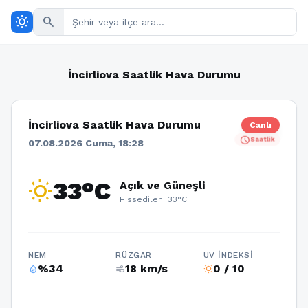
wb_sunny
search
İncirliova Saatlik Hava Durumu
İncirliova Saatlik Hava Durumu
Canlı
schedule
Saatlik
07.08.2026 Cuma, 18:28
wb_sunny
33°C
Açık ve Güneşli
Hissedilen: 33°C
NEM
RÜZGAR
UV İNDEKSI
%34
18 km/s
0 / 10
humidity_percentage
air
wb_sunny