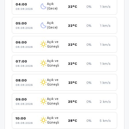
Açık
04:00
clear_night
22°C
0%
1 km/s
(Gece)
08.08.2026
Açık
05:00
clear_night
22°C
0%
1 km/s
(Gece)
08.08.2026
Açık ve
06:00
wb_sunny
22°C
0%
1 km/s
Güneşli
08.08.2026
Açık ve
07:00
wb_sunny
22°C
0%
1 km/s
Güneşli
08.08.2026
Açık ve
08:00
wb_sunny
23°C
0%
1 km/s
Güneşli
08.08.2026
Açık ve
09:00
wb_sunny
25°C
0%
2 km/s
Güneşli
08.08.2026
Açık ve
10:00
wb_sunny
28°C
0%
5 km/s
Güneşli
08.08.2026