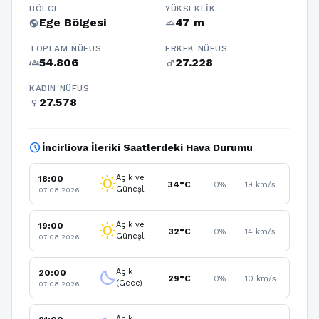
BÖLGE
YÜKSEKLIK
Ege Bölgesi
47 m
public
terrain
TOPLAM NÜFUS
ERKEK NÜFUS
54.806
27.228
groups
male
KADIN NÜFUS
27.578
female
schedule
İncirliova İleriki Saatlerdeki Hava Durumu
Açık ve
18:00
wb_sunny
34°C
0%
19 km/s
Güneşli
07.08.2026
Açık ve
19:00
wb_sunny
32°C
0%
14 km/s
Güneşli
07.08.2026
Açık
20:00
clear_night
29°C
0%
10 km/s
(Gece)
07.08.2026
Açık