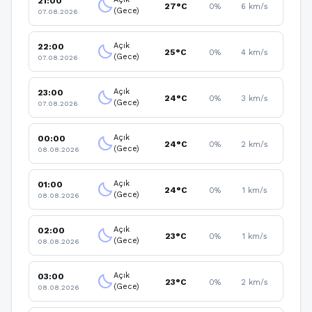
21:00
clear_night
27°C
0%
6 km/s
(Gece)
07.08.2026
Açık
22:00
clear_night
25°C
0%
4 km/s
(Gece)
07.08.2026
Açık
23:00
clear_night
24°C
0%
3 km/s
(Gece)
07.08.2026
Açık
00:00
clear_night
24°C
0%
2 km/s
(Gece)
08.08.2026
Açık
01:00
clear_night
24°C
0%
1 km/s
(Gece)
08.08.2026
Açık
02:00
clear_night
23°C
0%
1 km/s
(Gece)
08.08.2026
Açık
03:00
clear_night
23°C
0%
2 km/s
(Gece)
08.08.2026