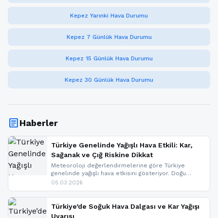
Kepez Yarınki Hava Durumu
Kepez 7 Günlük Hava Durumu
Kepez 15 Günlük Hava Durumu
Kepez 30 Günlük Hava Durumu
article
Haberler
Türkiye Genelinde Yağışlı Hava Etkili: Kar,
Sağanak ve Çığ Riskine Dikkat
Meteoroloji değerlendirmelerine göre Türkiye
genelinde yağışlı hava etkisini gösteriyor. Doğu
bölgelerinde kar yağışı beklenirken Marmara ve
05.03.2026
Kuzey Ege’de sağanak yağmur, yüksek kesimlerde
ise çığ tehlikesi bulunuyor. İç kesimlerde sis ve pus
nedeniyle görüş mesafesinde azalma
Türkiye’de Soğuk Hava Dalgası ve Kar Yağışı
yaşanabileceği belirtiliyor.
Uyarısı