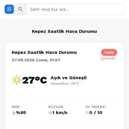
wb_sunny
search
Kepez Saatlik Hava Durumu
Kepez Saatlik Hava Durumu
Canlı
schedule
Saatlik
07.08.2026 Cuma, 01:07
wb_sunny
27°C
Açık ve Güneşli
Hissedilen: 28°C
NEM
RÜZGAR
UV İNDEKSI
%65
1 km/s
0 / 10
humidity_percentage
air
wb_sunny