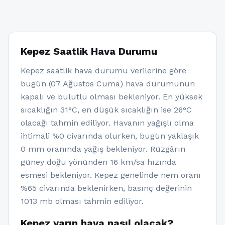
Kepez Saatlik Hava Durumu
Kepez saatlik hava durumu verilerine göre
bugün (07 Ağustos Cuma) hava durumunun
kapalı ve bulutlu olması bekleniyor. En yüksek
sıcaklığın 31°C, en düşük sıcaklığın ise 26°C
olacağı tahmin ediliyor. Havanın yağışlı olma
ihtimali %0 civarında olurken, bugün yaklaşık
0 mm oranında yağış bekleniyor. Rüzgârın
güney doğu yönünden 16 km/sa hızında
esmesi bekleniyor. Kepez genelinde nem oranı
%65 civarında beklenirken, basınç değerinin
1013 mb olması tahmin ediliyor.
Kepez yarın hava nasıl olacak?