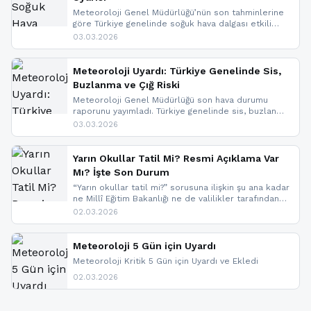
Meteoroloji Genel Müdürlüğü’nün son tahminlerine
göre Türkiye genelinde soğuk hava dalgası etkili
oluyor. Birçok il için kar yağışı ve buzlanma uyarısı
03.03.2026
geldi.
Meteoroloji Uyardı: Türkiye Genelinde Sis,
Buzlanma ve Çığ Riski
Meteoroloji Genel Müdürlüğü son hava durumu
raporunu yayımladı. Türkiye genelinde sis, buzlanma
ve don beklenirken Doğu Anadolu ve Doğu
03.03.2026
Karadeniz’in yüksek kesimlerinde çığ riski uyarısı
yapıldı. İşte son dakika meteoroloji gelişmeleri.
Yarın Okullar Tatil Mi? Resmi Açıklama Var
Mı? İşte Son Durum
“Yarın okullar tatil mi?” sorusuna ilişkin şu ana kadar
ne Millî Eğitim Bakanlığı ne de valilikler tarafından
yapılmış resmi bir tatil açıklaması bulunmamaktadır.
02.03.2026
Resmi bir duyuru gelmesi halinde gelişmeleri anında
paylaşacağız. En hızlı şekilde haberdar olmak için
sitemizi takip edebilir ve bildirimleri açabilirsiniz.
Meteoroloji 5 Gün için Uyardı
Meteoroloji Kritik 5 Gün için Uyardı ve Ekledi
02.03.2026