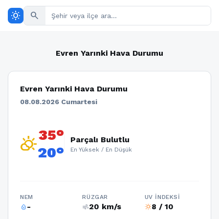
wb_sunny
search
Evren Yarınki Hava Durumu
Evren Yarınki Hava Durumu
08.08.2026 Cumartesi
35°
partly_cloudy_day
Parçalı Bulutlu
20°
En Yüksek / En Düşük
NEM
RÜZGAR
UV İNDEKSI
-
20 km/s
8 / 10
humidity_percentage
air
wb_sunny