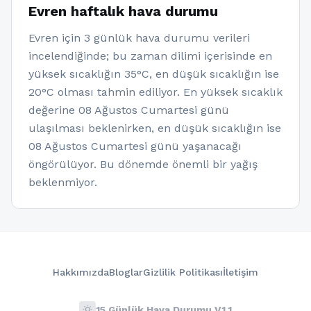
Evren haftalık hava durumu
Evren için 3 günlük hava durumu verileri
incelendiğinde; bu zaman dilimi içerisinde en
yüksek sıcaklığın 35°C, en düşük sıcaklığın ise
20°C olması tahmin ediliyor. En yüksek sıcaklık
değerine 08 Ağustos Cumartesi günü
ulaşılması beklenirken, en düşük sıcaklığın ise
08 Ağustos Cumartesi günü yaşanacağı
öngörülüyor. Bu dönemde önemli bir yağış
beklenmiyor.
Hakkımızda
Bloglar
Gizlilik Politikası
İletişim
wb_sunny
15 Günlük Hava Durumu V1.1