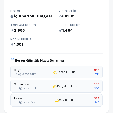
BÖLGE
YÜKSEKLIK
İç Anadolu Bölgesi
883 m
public
terrain
TOPLAM NÜFUS
ERKEK NÜFUS
2.965
1.464
groups
male
KADIN NÜFUS
1.501
female
calendar_today
Evren Günlük Hava Durumu
Bugün
33°
partly_cloudy_day
Parçalı Bulutlu
07 Ağustos Cum
21°
Cumartesi
35°
partly_cloudy_day
Parçalı Bulutlu
08 Ağustos Cmt
20°
Pazar
33°
cloud
Çok Bulutlu
09 Ağustos Paz
24°