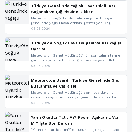
Türkiye Genelinde Yağışlı Hava Etkili: Kar,
Sağanak ve Çığ Riskine Dikkat
Meteoroloji değerlendirmelerine göre Türkiye
genelinde yağışlı hava etkisini gösteriyor. Doğu
bölgelerinde kar yağışı beklenirken Marmara ve
05.03.2026
Kuzey Ege’de sağanak yağmur, yüksek kesimlerde
ise çığ tehlikesi bulunuyor. İç kesimlerde sis ve pus
nedeniyle görüş mesafesinde azalma
Türkiye’de Soğuk Hava Dalgası ve Kar Yağışı
yaşanabileceği belirtiliyor.
Uyarısı
Meteoroloji Genel Müdürlüğü’nün son tahminlerine
göre Türkiye genelinde soğuk hava dalgası etkili
oluyor. Birçok il için kar yağışı ve buzlanma uyarısı
03.03.2026
geldi.
Meteoroloji Uyardı: Türkiye Genelinde Sis,
Buzlanma ve Çığ Riski
Meteoroloji Genel Müdürlüğü son hava durumu
raporunu yayımladı. Türkiye genelinde sis, buzlanma
ve don beklenirken Doğu Anadolu ve Doğu
03.03.2026
Karadeniz’in yüksek kesimlerinde çığ riski uyarısı
yapıldı. İşte son dakika meteoroloji gelişmeleri.
Yarın Okullar Tatil Mi? Resmi Açıklama Var
Mı? İşte Son Durum
“Yarın okullar tatil mi?” sorusuna ilişkin şu ana kadar