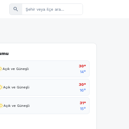
search
rumu
30°
unny
Açık ve Güneşli
14°
30°
_sunny
Açık ve Güneşli
16°
31°
_sunny
Açık ve Güneşli
15°