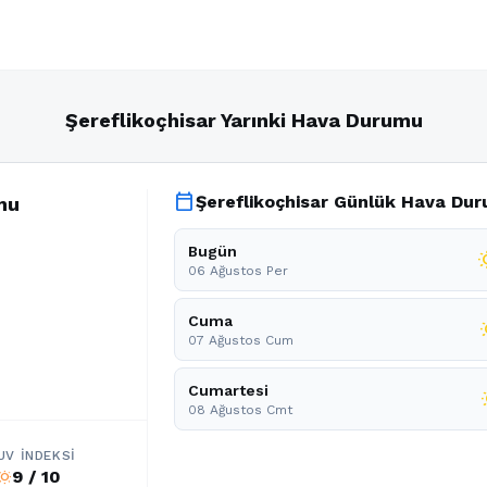
Şereflikoçhisar Yarınki Hava Durumu
calendar_today
Şereflikoçhisar Günlük Hava Du
mu
Bugün
wb_s
06 Ağustos Per
Cuma
wb
07 Ağustos Cum
Cumartesi
wb
08 Ağustos Cmt
UV İNDEKSI
9 / 10
b_sunny