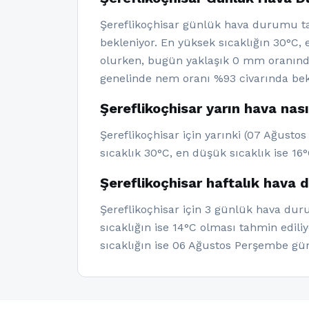
Şereflikoçhisar günlük hava durumu t
bekleniyor. En yüksek sıcaklığın 30°C, 
olurken, bugün yaklaşık 0 mm oranında
genelinde nem oranı %93 civarında bekl
Şereflikoçhisar yarın hava nas
Şereflikoçhisar için yarınki (07 Ağust
sıcaklık 30°C, en düşük sıcaklık ise 16°
Şereflikoçhisar haftalık hava
Şereflikoçhisar için 3 günlük hava dur
sıcaklığın ise 14°C olması tahmin edil
sıcaklığın ise 06 Ağustos Perşembe gü