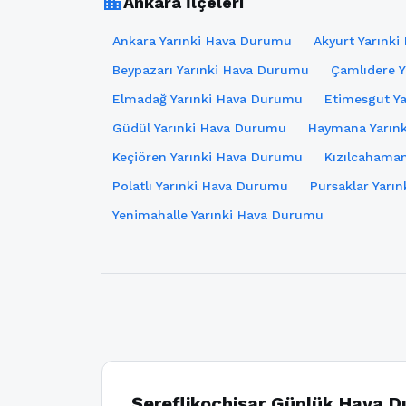
location_city
Ankara İlçeleri
Ankara Yarınki Hava Durumu
Akyurt Yarınk
Beypazarı Yarınki Hava Durumu
Çamlıdere 
Elmadağ Yarınki Hava Durumu
Etimesgut Y
Güdül Yarınki Hava Durumu
Haymana Yarın
Keçiören Yarınki Hava Durumu
Kızılcahama
Polatlı Yarınki Hava Durumu
Pursaklar Yarı
Yenimahalle Yarınki Hava Durumu
Şereflikoçhisar Günlük Hava 