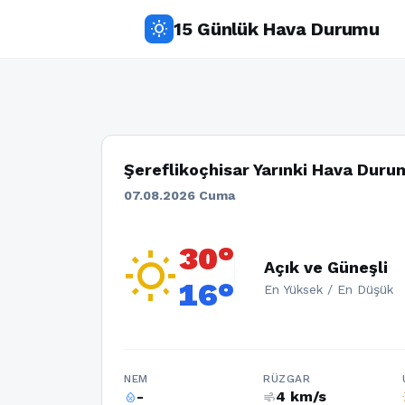
15 Günlük Hava Durumu
wb_sunny
Şereflikoçhisar Yarınki Hava Duru
07.08.2026 Cuma
30°
wb_sunny
Açık ve Güneşli
16°
En Yüksek / En Düşük
NEM
RÜZGAR
-
4 km/s
humidity_percentage
air
w