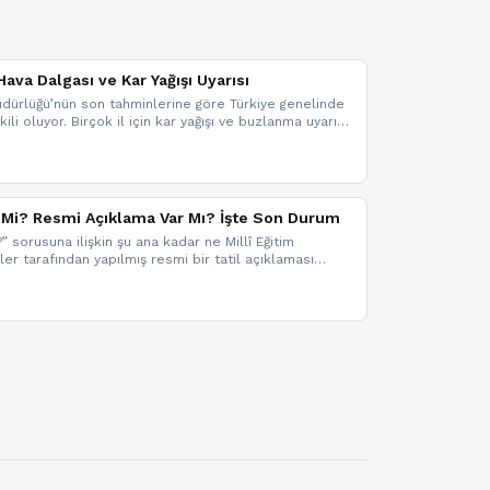
ava Dalgası ve Kar Yağışı Uyarısı
dürlüğü’nün son tahminlerine göre Türkiye genelinde
ili oluyor. Birçok il için kar yağışı ve buzlanma uyarısı
il Mi? Resmi Açıklama Var Mı? İşte Son Durum
?” sorusuna ilişkin şu ana kadar ne Millî Eğitim
kler tarafından yapılmış resmi bir tatil açıklaması
mi bir duyuru gelmesi halinde gelişmeleri anında
 şekilde haberdar olmak için sitemizi takip edebilir ve
iz.