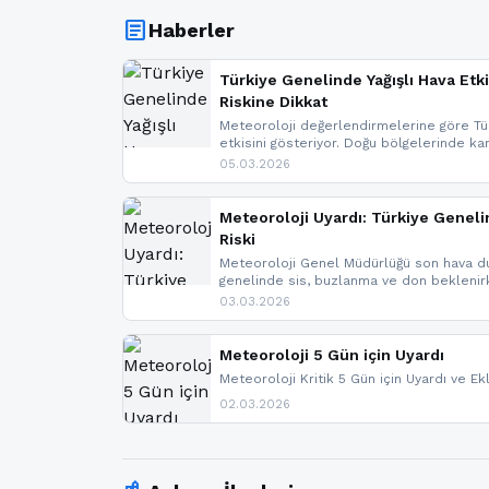
article
Haberler
Türkiye Genelinde Yağışlı Hava Etki
Riskine Dikkat
Meteoroloji değerlendirmelerine göre Tür
etkisini gösteriyor. Doğu bölgelerinde ka
Kuzey Ege’de sağanak yağmur, yüksek kes
05.03.2026
bulunuyor. İç kesimlerde sis ve pus ned
yaşanabileceği belirtiliyor.
Meteoroloji Uyardı: Türkiye Geneli
Riski
Meteoroloji Genel Müdürlüğü son hava du
genelinde sis, buzlanma ve don bekleni
Karadeniz’in yüksek kesimlerinde çığ riski
03.03.2026
meteoroloji gelişmeleri.
Meteoroloji 5 Gün için Uyardı
Meteoroloji Kritik 5 Gün için Uyardı ve Ek
02.03.2026