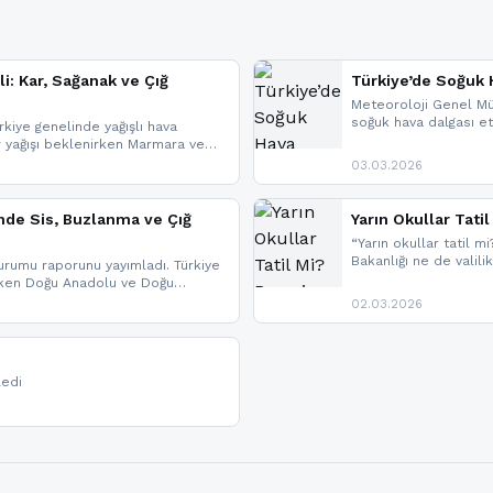
li: Kar, Sağanak ve Çığ
Türkiye’de Soğuk H
Meteoroloji Genel Mü
soğuk hava dalgası etk
kiye genelinde yağışlı hava
geldi.
r yağışı beklenirken Marmara ve
imlerde ise çığ tehlikesi
03.03.2026
eniyle görüş mesafesinde azalma
nde Sis, Buzlanma ve Çığ
Yarın Okullar Tat
“Yarın okullar tatil mi
Bakanlığı ne de valili
rumu raporunu yayımladı. Türkiye
bulunmamaktadır. Res
rken Doğu Anadolu ve Doğu
paylaşacağız. En hızlı
 uyarısı yapıldı. İşte son dakika
02.03.2026
bildirimleri açabilirsin
ledi