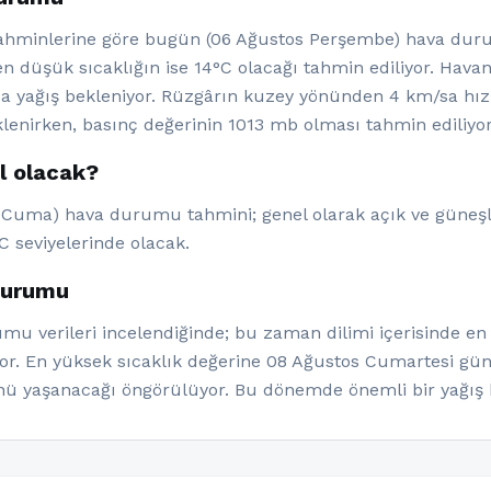
ahminlerine göre bugün (06 Ağustos Perşembe) hava dur
en düşük sıcaklığın ise 14°C olacağı tahmin ediliyor. Havan
 yağış bekleniyor. Rüzgârın kuzey yönünden 4 km/sa hızı
enirken, basınç değerinin 1013 mb olması tahmin ediliyor
ıl olacak?
os Cuma) hava durumu tahmini; genel olarak açık ve güneşl
C seviyelerinde olacak.
 durumu
umu verileri incelendiğinde; bu zaman dilimi içerisinde en
iyor. En yüksek sıcaklık değerine 08 Ağustos Cumartesi gü
nü yaşanacağı öngörülüyor. Bu dönemde önemli bir yağış 