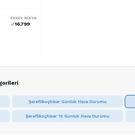
ERKEK NÜFUS
16.799
male
orileri
Şereflikoçhisar Günlük Hava Durumu
Şereflikoçhisar 15 Günlük Hava Durumu