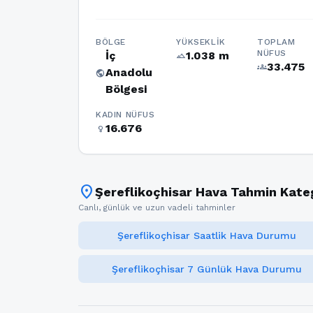
BÖLGE
YÜKSEKLIK
TOPLAM
NÜFUS
İç
1.038 m
terrain
33.475
groups
Anadolu
public
Bölgesi
KADIN NÜFUS
16.676
female
location_on
Şereflikoçhisar Hava Tahmin Kateg
Canlı, günlük ve uzun vadeli tahminler
Şereflikoçhisar Saatlik Hava Durumu
Şereflikoçhisar 7 Günlük Hava Durumu