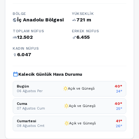
BÖLGE
YÜKSEKLIK
İç Anadolu Bölgesi
721 m
public
terrain
TOPLAM NÜFUS
ERKEK NÜFUS
12.502
6.455
groups
male
KADIN NÜFUS
6.047
female
calendar_today
Kalecik Günlük Hava Durumu
Bugün
40°
wb_sunny
Açık ve Güneşli
06 Ağustos Per
24°
Cuma
40°
wb_sunny
Açık ve Güneşli
07 Ağustos Cum
25°
Cumartesi
41°
wb_sunny
Açık ve Güneşli
08 Ağustos Cmt
26°