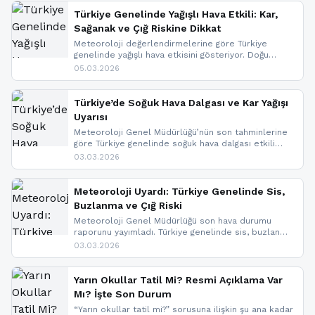
Türkiye Genelinde Yağışlı Hava Etkili: Kar,
Sağanak ve Çığ Riskine Dikkat
Meteoroloji değerlendirmelerine göre Türkiye
genelinde yağışlı hava etkisini gösteriyor. Doğu
bölgelerinde kar yağışı beklenirken Marmara ve
05.03.2026
Kuzey Ege’de sağanak yağmur, yüksek kesimlerde
ise çığ tehlikesi bulunuyor. İç kesimlerde sis ve pus
nedeniyle görüş mesafesinde azalma
Türkiye’de Soğuk Hava Dalgası ve Kar Yağışı
yaşanabileceği belirtiliyor.
Uyarısı
Meteoroloji Genel Müdürlüğü’nün son tahminlerine
göre Türkiye genelinde soğuk hava dalgası etkili
oluyor. Birçok il için kar yağışı ve buzlanma uyarısı
03.03.2026
geldi.
Meteoroloji Uyardı: Türkiye Genelinde Sis,
Buzlanma ve Çığ Riski
Meteoroloji Genel Müdürlüğü son hava durumu
raporunu yayımladı. Türkiye genelinde sis, buzlanma
ve don beklenirken Doğu Anadolu ve Doğu
03.03.2026
Karadeniz’in yüksek kesimlerinde çığ riski uyarısı
yapıldı. İşte son dakika meteoroloji gelişmeleri.
Yarın Okullar Tatil Mi? Resmi Açıklama Var
Mı? İşte Son Durum
“Yarın okullar tatil mi?” sorusuna ilişkin şu ana kadar