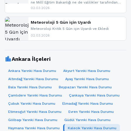
ne Millî Eğitim Bakanlığı ne de valilikler tarafından
yapılmış resmi bir tatil açıklaması bulunmamaktadır.
02.03.2026
Resmi bir duyuru gelmesi halinde gelişmeleri anında
paylaşacağız. En hızlı şekilde haberdar olmak için
sitemizi takip edebilir ve bildirimleri açabilirsiniz.
Meteoroloji 5 Gün için Uyardı
Meteoroloji Kritik 5 Gün için Uyardı ve Ekledi
02.03.2026
location_city
Ankara İlçeleri
Ankara Yarınki Hava Durumu
Akyurt Yarınki Hava Durumu
Altındağ Yarınki Hava Durumu
Ayaş Yarınki Hava Durumu
Bala Yarınki Hava Durumu
Beypazarı Yarınki Hava Durumu
Çamlıdere Yarınki Hava Durumu
Çankaya Yarınki Hava Durumu
Çubuk Yarınki Hava Durumu
Elmadağ Yarınki Hava Durumu
Etimesgut Yarınki Hava Durumu
Evren Yarınki Hava Durumu
Gölbaşı Yarınki Hava Durumu
Güdül Yarınki Hava Durumu
Haymana Yarınki Hava Durumu
Kalecik Yarınki Hava Durumu