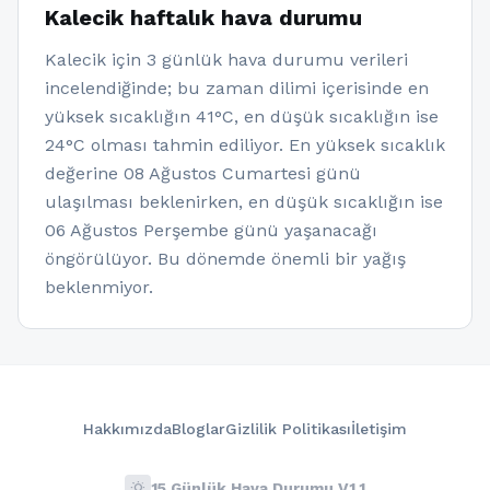
Kalecik haftalık hava durumu
Kalecik için 3 günlük hava durumu verileri
incelendiğinde; bu zaman dilimi içerisinde en
yüksek sıcaklığın 41°C, en düşük sıcaklığın ise
24°C olması tahmin ediliyor. En yüksek sıcaklık
değerine 08 Ağustos Cumartesi günü
ulaşılması beklenirken, en düşük sıcaklığın ise
06 Ağustos Perşembe günü yaşanacağı
öngörülüyor. Bu dönemde önemli bir yağış
beklenmiyor.
Hakkımızda
Bloglar
Gizlilik Politikası
İletişim
wb_sunny
15 Günlük Hava Durumu V1.1