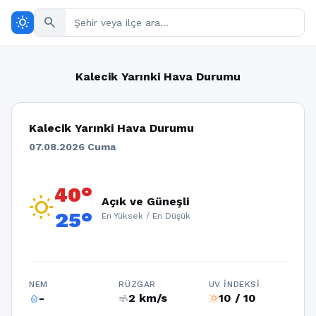
wb_sunny
search
Kalecik Yarınki Hava Durumu
Kalecik Yarınki Hava Durumu
07.08.2026 Cuma
40°
wb_sunny
Açık ve Güneşli
25°
En Yüksek / En Düşük
NEM
RÜZGAR
UV İNDEKSI
-
2 km/s
10 / 10
humidity_percentage
air
wb_sunny