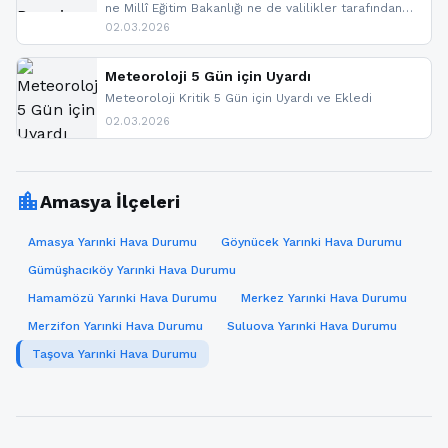
ne Millî Eğitim Bakanlığı ne de valilikler tarafından
yapılmış resmi bir tatil açıklaması bulunmamaktadır.
02.03.2026
Resmi bir duyuru gelmesi halinde gelişmeleri anında
paylaşacağız. En hızlı şekilde haberdar olmak için
sitemizi takip edebilir ve bildirimleri açabilirsiniz.
Meteoroloji 5 Gün için Uyardı
Meteoroloji Kritik 5 Gün için Uyardı ve Ekledi
02.03.2026
location_city
Amasya İlçeleri
Amasya Yarınki Hava Durumu
Göynücek Yarınki Hava Durumu
Gümüşhacıköy Yarınki Hava Durumu
Hamamözü Yarınki Hava Durumu
Merkez Yarınki Hava Durumu
Merzifon Yarınki Hava Durumu
Suluova Yarınki Hava Durumu
Taşova Yarınki Hava Durumu