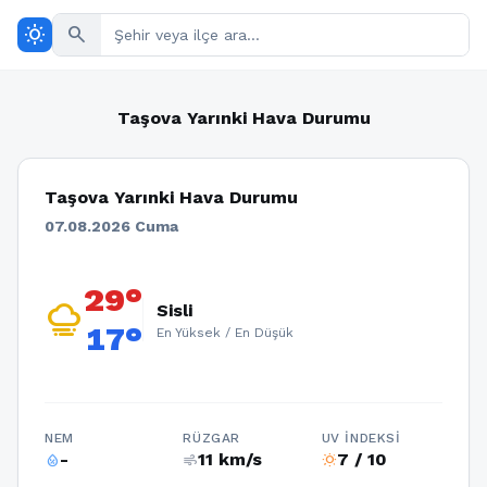
wb_sunny
search
Taşova Yarınki Hava Durumu
Taşova Yarınki Hava Durumu
07.08.2026 Cuma
29°
foggy
Sisli
17°
En Yüksek / En Düşük
NEM
RÜZGAR
UV İNDEKSI
-
11 km/s
7 / 10
humidity_percentage
air
wb_sunny