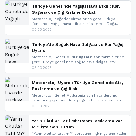
Türkiye Genelinde Yağışlı Hava Etkili: Kar,
Sağanak ve Çığ Riskine Dikkat
Meteoroloji değerlendirmelerine göre Türkiye
genelinde yağışlı hava etkisini gösteriyor. Doğu
bölgelerinde kar yağışı beklenirken Marmara ve
05.03.2026
Kuzey Ege’de sağanak yağmur, yüksek kesimlerde
ise çığ tehlikesi bulunuyor. İç kesimlerde sis ve pus
nedeniyle görüş mesafesinde azalma
Türkiye’de Soğuk Hava Dalgası ve Kar Yağışı
yaşanabileceği belirtiliyor.
Uyarısı
Meteoroloji Genel Müdürlüğü’nün son tahminlerine
göre Türkiye genelinde soğuk hava dalgası etkili
oluyor. Birçok il için kar yağışı ve buzlanma uyarısı
03.03.2026
geldi.
Meteoroloji Uyardı: Türkiye Genelinde Sis,
Buzlanma ve Çığ Riski
Meteoroloji Genel Müdürlüğü son hava durumu
raporunu yayımladı. Türkiye genelinde sis, buzlanma
ve don beklenirken Doğu Anadolu ve Doğu
03.03.2026
Karadeniz’in yüksek kesimlerinde çığ riski uyarısı
yapıldı. İşte son dakika meteoroloji gelişmeleri.
Yarın Okullar Tatil Mi? Resmi Açıklama Var
Mı? İşte Son Durum
“Yarın okullar tatil mi?” sorusuna ilişkin şu ana kadar