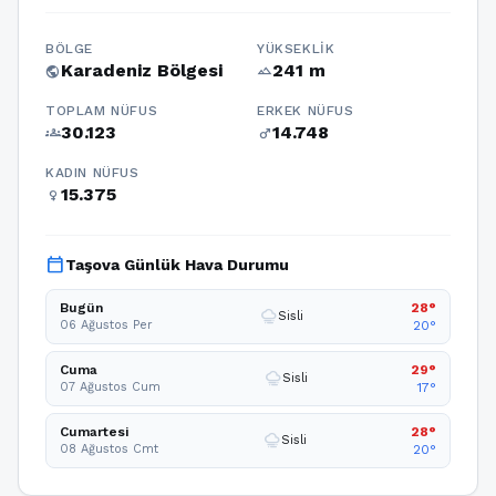
BÖLGE
YÜKSEKLIK
Karadeniz Bölgesi
241 m
public
terrain
TOPLAM NÜFUS
ERKEK NÜFUS
30.123
14.748
groups
male
KADIN NÜFUS
15.375
female
calendar_today
Taşova Günlük Hava Durumu
Bugün
28°
foggy
Sisli
06 Ağustos Per
20°
Cuma
29°
foggy
Sisli
07 Ağustos Cum
17°
Cumartesi
28°
foggy
Sisli
08 Ağustos Cmt
20°