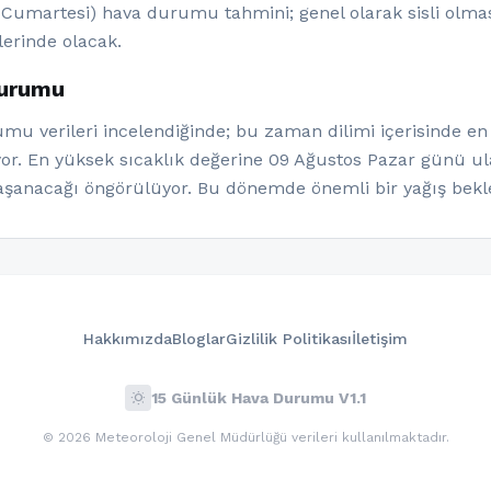
Cumartesi) hava durumu tahmini; genel olarak sisli olması
lerinde olacak.
durumu
u verileri incelendiğinde; bu zaman dilimi içerisinde en
iyor. En yüksek sıcaklık değerine 09 Ağustos Pazar günü u
yaşanacağı öngörülüyor. Bu dönemde önemli bir yağış bekl
Hakkımızda
Bloglar
Gizlilik Politikası
İletişim
wb_sunny
15 Günlük Hava Durumu V1.1
© 2026 Meteoroloji Genel Müdürlüğü verileri kullanılmaktadır.