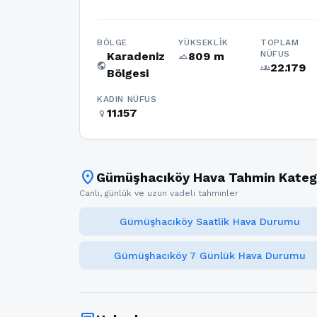
BÖLGE
YÜKSEKLIK
TOPLAM
NÜFUS
Karadeniz
809 m
terrain
public
22.179
groups
Bölgesi
KADIN NÜFUS
11.157
female
location_on
Gümüşhacıköy Hava Tahmin Katego
Canlı, günlük ve uzun vadeli tahminler
Gümüşhacıköy Saatlik Hava Durumu
Gümüşhacıköy 7 Günlük Hava Durumu