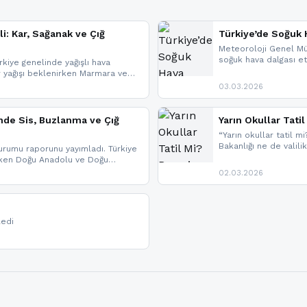
li: Kar, Sağanak ve Çığ
Türkiye’de Soğuk H
Meteoroloji Genel Mü
soğuk hava dalgası etk
kiye genelinde yağışlı hava
geldi.
r yağışı beklenirken Marmara ve
imlerde ise çığ tehlikesi
03.03.2026
eniyle görüş mesafesinde azalma
nde Sis, Buzlanma ve Çığ
Yarın Okullar Tat
“Yarın okullar tatil mi
Bakanlığı ne de valili
rumu raporunu yayımladı. Türkiye
bulunmamaktadır. Res
rken Doğu Anadolu ve Doğu
paylaşacağız. En hızlı
 uyarısı yapıldı. İşte son dakika
02.03.2026
bildirimleri açabilirsin
ledi