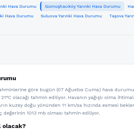
ınki Hava Durumu
Gümüşhacıköy Yarınki Hava Durumu
Ha
nki Hava Durumu
Suluova Yarınki Hava Durumu
Taşova Yar
urumu
minlerine göre bugün (07 Ağustos Cuma) hava durumunun
e 21°C olacağı tahmin ediliyor. Havanın yağışlı olma ihtim
ârın kuzey doğu yönünden 11 km/sa hızında esmesi bekl
ç değerinin 1013 mb olması tahmin ediliyor.
l olacak?