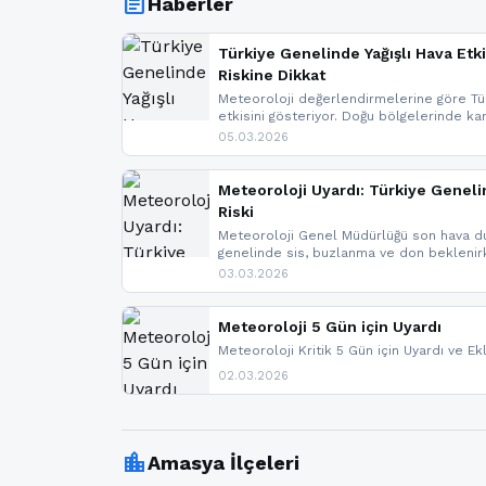
article
Haberler
Türkiye Genelinde Yağışlı Hava Etki
Riskine Dikkat
Meteoroloji değerlendirmelerine göre Tür
etkisini gösteriyor. Doğu bölgelerinde ka
Kuzey Ege’de sağanak yağmur, yüksek kes
05.03.2026
bulunuyor. İç kesimlerde sis ve pus ned
yaşanabileceği belirtiliyor.
Meteoroloji Uyardı: Türkiye Geneli
Riski
Meteoroloji Genel Müdürlüğü son hava du
genelinde sis, buzlanma ve don bekleni
Karadeniz’in yüksek kesimlerinde çığ riski
03.03.2026
meteoroloji gelişmeleri.
Meteoroloji 5 Gün için Uyardı
Meteoroloji Kritik 5 Gün için Uyardı ve Ek
02.03.2026
location_city
Amasya İlçeleri