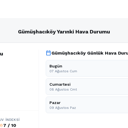
Gümüşhacıköy Yarınki Hava Durumu
calendar_today
Gümüşhacıköy Günlük Hava Dur
mu
Bugün
07 Ağustos Cum
Cumartesi
08 Ağustos Cmt
Pazar
09 Ağustos Paz
UV İNDEKSI
7 / 10
b_sunny