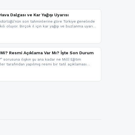
ava Dalgası ve Kar Yağışı Uyarısı
dürlüğü’nün son tahminlerine göre Türkiye genelinde
ili oluyor. Birçok il için kar yağışı ve buzlanma uyarısı
il Mi? Resmi Açıklama Var Mı? İşte Son Durum
?” sorusuna ilişkin şu ana kadar ne Millî Eğitim
kler tarafından yapılmış resmi bir tatil açıklaması
mi bir duyuru gelmesi halinde gelişmeleri anında
 şekilde haberdar olmak için sitemizi takip edebilir ve
iz.