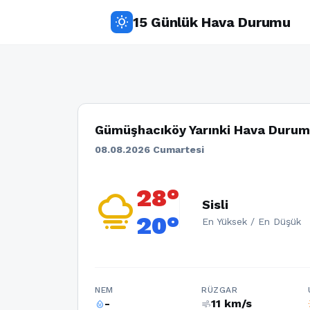
15 Günlük Hava Durumu
wb_sunny
Gümüşhacıköy Yarınki Hava Duru
08.08.2026 Cumartesi
28°
foggy
Sisli
20°
En Yüksek / En Düşük
NEM
RÜZGAR
-
11 km/s
humidity_percentage
air
w