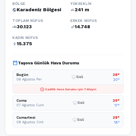
BÖLGE
YÜKSEKLIK
Karadeniz Bölgesi
241 m
public
terrain
TOPLAM NÜFUS
ERKEK NÜFUS
30.123
14.748
groups
male
KADIN NÜFUS
15.375
female
calendar_today
Taşova Günlük Hava Durumu
Bugün
28°
foggy
Sisli
06 Ağustos Per
20°
schedule
Saatlik Hava Durumu için Tıklayın
Cuma
29°
foggy
Sisli
07 Ağustos Cum
17°
Cumartesi
28°
foggy
Sisli
08 Ağustos Cmt
18°