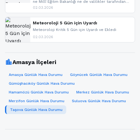
ne Millî Eğitim Bakanlığı ne de valilikler tarafından
yapılmış resmi bir tatil açıklaması bulunmamaktadır.
02.03.2026
Resmi bir duyuru gelmesi halinde gelişmeleri anında
paylaşacağız. En hızlı şekilde haberdar olmak için
sitemizi takip edebilir ve bildirimleri açabilirsiniz.
Meteoroloji 5 Gün için Uyardı
Meteoroloji Kritik 5 Gün için Uyardı ve Ekledi
02.03.2026
location_city
Amasya İlçeleri
Amasya Günlük Hava Durumu
Göynücek Günlük Hava Durumu
Gümüşhacıköy Günlük Hava Durumu
Hamamözü Günlük Hava Durumu
Merkez Günlük Hava Durumu
Merzifon Günlük Hava Durumu
Suluova Günlük Hava Durumu
Taşova Günlük Hava Durumu