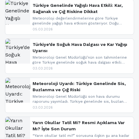
Türkiye Genelinde Yağışlı Hava Etkili: Kar,
Sağanak ve Çığ Riskine Dikkat
Meteoroloji değerlendirmelerine göre Türkiye
genelinde yağışlı hava etkisini gösteriyor. Doğu
bölgelerinde kar yağışı beklenirken Marmara ve
05.03.2026
Kuzey Ege’de sağanak yağmur, yüksek kesimlerde
ise çığ tehlikesi bulunuyor. İç kesimlerde sis ve pus
nedeniyle görüş mesafesinde azalma
Türkiye’de Soğuk Hava Dalgası ve Kar Yağışı
yaşanabileceği belirtiliyor.
Uyarısı
Meteoroloji Genel Müdürlüğü’nün son tahminlerine
göre Türkiye genelinde soğuk hava dalgası etkili
oluyor. Birçok il için kar yağışı ve buzlanma uyarısı
03.03.2026
geldi.
Meteoroloji Uyardı: Türkiye Genelinde Sis,
Buzlanma ve Çığ Riski
Meteoroloji Genel Müdürlüğü son hava durumu
raporunu yayımladı. Türkiye genelinde sis, buzlanma
ve don beklenirken Doğu Anadolu ve Doğu
03.03.2026
Karadeniz’in yüksek kesimlerinde çığ riski uyarısı
yapıldı. İşte son dakika meteoroloji gelişmeleri.
Yarın Okullar Tatil Mi? Resmi Açıklama Var
Mı? İşte Son Durum
“Yarın okullar tatil mi?” sorusuna ilişkin şu ana kadar