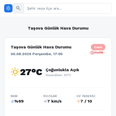
wb_sunny
search
Taşova Günlük Hava Durumu
Taşova Günlük Hava Durumu
Canlı
schedule
Saatlik
06.08.2026 Perşembe, 17:05
wb_sunny
27°C
Çoğunlukla Açık
Hissedilen: 30°C
NEM
RÜZGAR
UV İNDEKSI
%69
7 km/s
7 / 10
humidity_percentage
air
wb_sunny