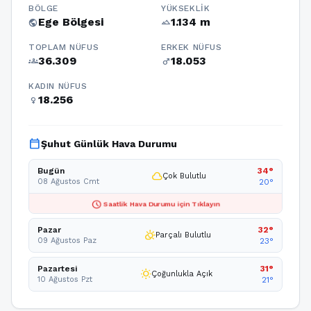
BÖLGE
YÜKSEKLIK
Ege Bölgesi
1.134 m
public
terrain
TOPLAM NÜFUS
ERKEK NÜFUS
36.309
18.053
groups
male
KADIN NÜFUS
18.256
female
calendar_today
Şuhut Günlük Hava Durumu
Bugün
34°
cloud
Çok Bulutlu
08 Ağustos Cmt
20°
schedule
Saatlik Hava Durumu için Tıklayın
Pazar
32°
partly_cloudy_day
Parçalı Bulutlu
09 Ağustos Paz
23°
Pazartesi
31°
wb_sunny
Çoğunlukla Açık
10 Ağustos Pzt
21°