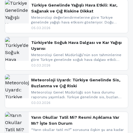
Türkiye Genelinde Yağışlı Hava Etkili: Kar,
Sağanak ve Çığ Riskine Dikkat
Meteoroloji değerlendirmelerine göre Türkiye
genelinde yağışlı hava etkisini gösteriyor. Doğu
bölgelerinde kar yağışı beklenirken Marmara ve
05.03.2026
Kuzey Ege’de sağanak yağmur, yüksek kesimlerde
ise çığ tehlikesi bulunuyor. İç kesimlerde sis ve pus
nedeniyle görüş mesafesinde azalma
Türkiye’de Soğuk Hava Dalgası ve Kar Yağışı
yaşanabileceği belirtiliyor.
Uyarısı
Meteoroloji Genel Müdürlüğü’nün son tahminlerine
göre Türkiye genelinde soğuk hava dalgası etkili
oluyor. Birçok il için kar yağışı ve buzlanma uyarısı
03.03.2026
geldi.
Meteoroloji Uyardı: Türkiye Genelinde Sis,
Buzlanma ve Çığ Riski
Meteoroloji Genel Müdürlüğü son hava durumu
raporunu yayımladı. Türkiye genelinde sis, buzlanma
ve don beklenirken Doğu Anadolu ve Doğu
03.03.2026
Karadeniz’in yüksek kesimlerinde çığ riski uyarısı
yapıldı. İşte son dakika meteoroloji gelişmeleri.
Yarın Okullar Tatil Mi? Resmi Açıklama Var
Mı? İşte Son Durum
“Yarın okullar tatil mi?” sorusuna ilişkin şu ana kadar