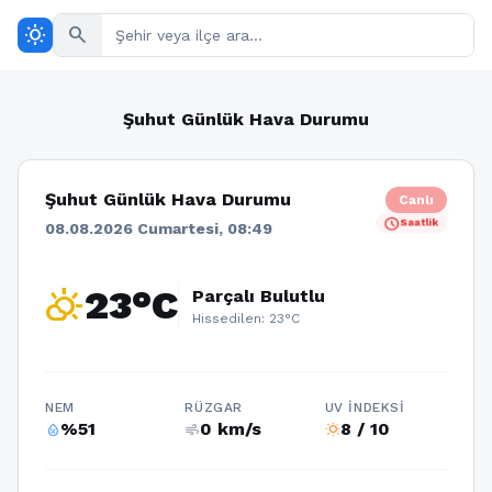
wb_sunny
search
Şuhut Günlük Hava Durumu
Şuhut Günlük Hava Durumu
Canlı
schedule
Saatlik
08.08.2026 Cumartesi, 08:49
partly_cloudy_day
23°C
Parçalı Bulutlu
Hissedilen: 23°C
NEM
RÜZGAR
UV İNDEKSI
%51
0 km/s
8 / 10
humidity_percentage
air
wb_sunny