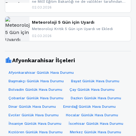
ne Millî Eğitim Bakanlığı ne de valilikler tarafından
yapılmış resmi bir tatil açıklaması bulunmamaktadır.
02.03.2026
Resmi bir duyuru gelmesi halinde gelişmeleri anında
paylaşacağız. En hızlı şekilde haberdar olmak için
sitemizi takip edebilir ve bildirimleri açabilirsiniz.
Meteoroloji 5 Gün için Uyardı
Meteoroloji Kritik 5 Gün için Uyardı ve Ekledi
02.03.2026
location_city
Afyonkarahisar İlçeleri
Afyonkarahisar Günlük Hava Durumu
Başmakçı Günlük Hava Durumu
Bayat Günlük Hava Durumu
Bolvadin Günlük Hava Durumu
Çay Günlük Hava Durumu
Çobanlar Günlük Hava Durumu
Dazkırı Günlük Hava Durumu
Dinar Günlük Hava Durumu
Emirdağ Günlük Hava Durumu
Evciler Günlük Hava Durumu
Hocalar Günlük Hava Durumu
İhsaniye Günlük Hava Durumu
İscehisar Günlük Hava Durumu
Kızılören Günlük Hava Durumu
Merkez Günlük Hava Durumu