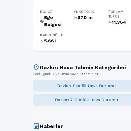
BÖLGE
YÜKSEKLIK
TOPLAM
NÜFUS
Ege
870 m
terrain
public
11.364
groups
Bölgesi
KADIN NÜFUS
5.661
female
location_on
Dazkırı Hava Tahmin Kategorileri
Canlı, günlük ve uzun vadeli tahminler
Dazkırı Saatlik Hava Durumu
Dazkırı 7 Günlük Hava Durumu
article
Haberler