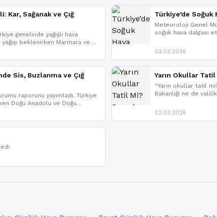
li: Kar, Sağanak ve Çığ
Türkiye’de Soğuk H
Meteoroloji Genel Mü
soğuk hava dalgası etk
kiye genelinde yağışlı hava
geldi.
r yağışı beklenirken Marmara ve
imlerde ise çığ tehlikesi
03.03.2026
eniyle görüş mesafesinde azalma
nde Sis, Buzlanma ve Çığ
Yarın Okullar Tat
“Yarın okullar tatil mi
Bakanlığı ne de valili
rumu raporunu yayımladı. Türkiye
bulunmamaktadır. Res
rken Doğu Anadolu ve Doğu
paylaşacağız. En hızlı
 uyarısı yapıldı. İşte son dakika
02.03.2026
bildirimleri açabilirsin
ledi