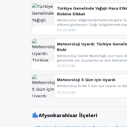
Türkiye Genelinde Yağışlı Hava Etki
Riskine Dikkat
Meteoroloji değerlendirmelerine göre Tür
etkisini gösteriyor. Doğu bölgelerinde ka
Kuzey Ege’de sağanak yağmur, yüksek kes
05.03.2026
bulunuyor. İç kesimlerde sis ve pus ned
yaşanabileceği belirtiliyor.
Meteoroloji Uyardı: Türkiye Geneli
Riski
Meteoroloji Genel Müdürlüğü son hava du
genelinde sis, buzlanma ve don bekleni
Karadeniz’in yüksek kesimlerinde çığ riski
03.03.2026
meteoroloji gelişmeleri.
Meteoroloji 5 Gün için Uyardı
Meteoroloji Kritik 5 Gün için Uyardı ve Ek
02.03.2026
location_city
Afyonkarahisar İlçeleri