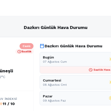
Dazkırı Günlük Hava Durumu
calendar_today
Dazkırı Günlük Hava Durumu
Canlı
schedule
Saatlik
Bugün
wb_
07 Ağustos Cum
schedule
üneşli
Saatlik Hava
12°C
Cumartesi
wb_
08 Ağustos Cmt
Pazar
wb_s
UV İNDEKSI
09 Ağustos Paz
11 / 10
b_sunny