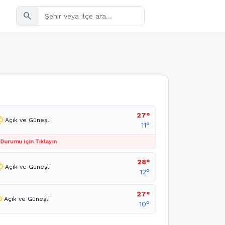
search
27°
sunny
Açık ve Güneşli
11°
 Durumu için Tıklayın
28°
sunny
Açık ve Güneşli
12°
27°
unny
Açık ve Güneşli
10°