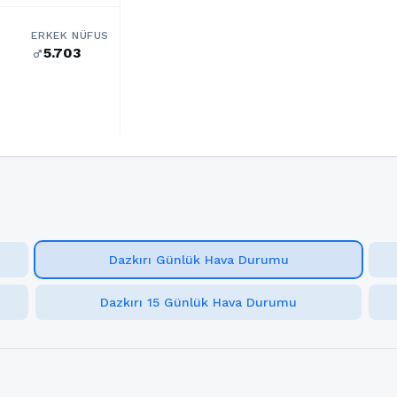
ERKEK NÜFUS
5.703
male
Dazkırı Günlük Hava Durumu
Dazkırı 15 Günlük Hava Durumu