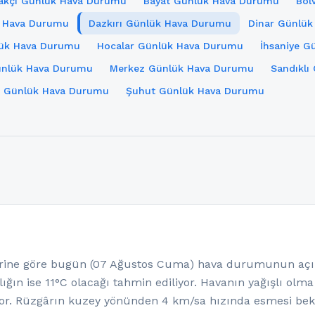
kçı Günlük Hava Durumu
Bayat Günlük Hava Durumu
Bol
k Hava Durumu
Dazkırı Günlük Hava Durumu
Dinar Günlü
lük Hava Durumu
Hocalar Günlük Hava Durumu
İhsaniye 
Günlük Hava Durumu
Merkez Günlük Hava Durumu
Sandıklı
ı Günlük Hava Durumu
Şuhut Günlük Hava Durumu
ine göre bugün (07 Ağustos Cuma) hava durumunun açık 
ığın ise 11°C olacağı tahmin ediliyor. Havanın yağışlı olm
or. Rüzgârın kuzey yönünden 4 km/sa hızında esmesi bekl