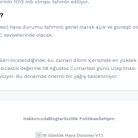
rinin 1013 mb olması tahmin ediliyor.
k?
tesi) hava durumu tahmini; genel olarak açık ve güneşli ol
C seviyelerinde olacak.
eri incelendiğinde; bu zaman dilimi içerisinde en yüksek 
 sıcaklık değerine 08 Ağustos Cumartesi günü ulaşılması b
lüyor. Bu dönemde önemli bir yağış beklenmiyor.
Hakkımızda
Bloglar
Gizlilik Politikası
İletişim
wb_sunny
15 Günlük Hava Durumu V1.1