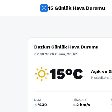
15 Günlük Hava Durumu
wb_sunny
Dazkırı Günlük Hava Durumu
07.08.2026 Cuma, 20:47
wb_sunny
15°C
Açık ve G
Hissedilen: 
NEM
RÜZGAR
%30
2 km/s
humidity_percentage
air
w