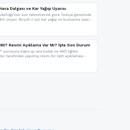
ava Dalgası ve Kar Yağışı Uyarısı
dürlüğü’nün son tahminlerine göre Türkiye genelinde
ili oluyor. Birçok il için kar yağışı ve buzlanma uyarısı
il Mi? Resmi Açıklama Var Mı? İşte Son Durum
?” sorusuna ilişkin şu ana kadar ne Millî Eğitim
kler tarafından yapılmış resmi bir tatil açıklaması
mi bir duyuru gelmesi halinde gelişmeleri anında
 şekilde haberdar olmak için sitemizi takip edebilir ve
iz.