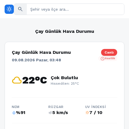
wb_sunny
search
Çay Günlük Hava Durumu
Çay Günlük Hava Durumu
Canlı
schedule
Saatlik
09.08.2026 Pazar, 03:48
cloud
22°C
Çok Bulutlu
Hissedilen: 25°C
NEM
RÜZGAR
UV İNDEKSI
%91
5 km/s
7 / 10
humidity_percentage
air
wb_sunny