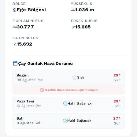
BÖLGE
YÜKSEKLIK
Ege Bölgesi
1.036 m
public
terrain
TOPLAM NÜFUS
ERKEK NÜFUS
30.777
15.085
groups
male
KADIN NÜFUS
15.692
female
calendar_today
Çay Günlük Hava Durumu
Bugün
29°
foggy
Sisli
09 Ağustos Paz
22°
schedule
Saatlik Hava Durumu için Tıklayın
Pazartesi
29°
rainy
Hafif Sağanak
10 Ağustos Pzt
21°
Salı
27°
rainy
Hafif Sağanak
11 Ağustos Sal
20°