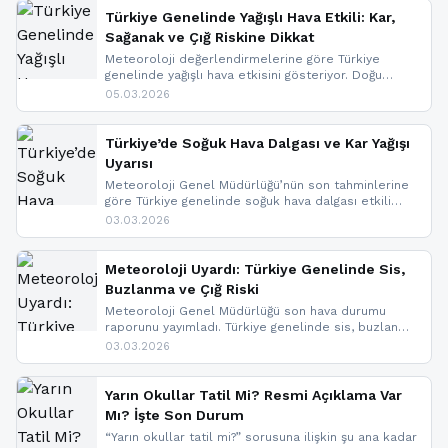
Türkiye Genelinde Yağışlı Hava Etkili: Kar,
Sağanak ve Çığ Riskine Dikkat
Meteoroloji değerlendirmelerine göre Türkiye
genelinde yağışlı hava etkisini gösteriyor. Doğu
bölgelerinde kar yağışı beklenirken Marmara ve
05.03.2026
Kuzey Ege’de sağanak yağmur, yüksek kesimlerde
ise çığ tehlikesi bulunuyor. İç kesimlerde sis ve pus
nedeniyle görüş mesafesinde azalma
Türkiye’de Soğuk Hava Dalgası ve Kar Yağışı
yaşanabileceği belirtiliyor.
Uyarısı
Meteoroloji Genel Müdürlüğü’nün son tahminlerine
göre Türkiye genelinde soğuk hava dalgası etkili
oluyor. Birçok il için kar yağışı ve buzlanma uyarısı
03.03.2026
geldi.
Meteoroloji Uyardı: Türkiye Genelinde Sis,
Buzlanma ve Çığ Riski
Meteoroloji Genel Müdürlüğü son hava durumu
raporunu yayımladı. Türkiye genelinde sis, buzlanma
ve don beklenirken Doğu Anadolu ve Doğu
03.03.2026
Karadeniz’in yüksek kesimlerinde çığ riski uyarısı
yapıldı. İşte son dakika meteoroloji gelişmeleri.
Yarın Okullar Tatil Mi? Resmi Açıklama Var
Mı? İşte Son Durum
“Yarın okullar tatil mi?” sorusuna ilişkin şu ana kadar