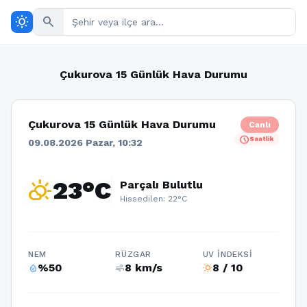
wb_sunny
search
Çukurova 15 Günlük Hava Durumu
Çukurova 15 Günlük Hava Durumu
Canlı
schedule
Saatlik
09.08.2026 Pazar, 10:32
partly_cloudy_day
23°C
Parçalı Bulutlu
Hissedilen: 22°C
NEM
RÜZGAR
UV İNDEKSI
%50
8 km/s
8 / 10
humidity_percentage
air
wb_sunny