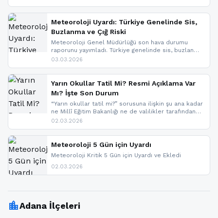
geldi.
Meteoroloji Uyardı: Türkiye Genelinde Sis,
Buzlanma ve Çığ Riski
Meteoroloji Genel Müdürlüğü son hava durumu
raporunu yayımladı. Türkiye genelinde sis, buzlanma
ve don beklenirken Doğu Anadolu ve Doğu
03.03.2026
Karadeniz’in yüksek kesimlerinde çığ riski uyarısı
yapıldı. İşte son dakika meteoroloji gelişmeleri.
Yarın Okullar Tatil Mi? Resmi Açıklama Var
Mı? İşte Son Durum
“Yarın okullar tatil mi?” sorusuna ilişkin şu ana kadar
ne Millî Eğitim Bakanlığı ne de valilikler tarafından
yapılmış resmi bir tatil açıklaması bulunmamaktadır.
02.03.2026
Resmi bir duyuru gelmesi halinde gelişmeleri anında
paylaşacağız. En hızlı şekilde haberdar olmak için
sitemizi takip edebilir ve bildirimleri açabilirsiniz.
Meteoroloji 5 Gün için Uyardı
Meteoroloji Kritik 5 Gün için Uyardı ve Ekledi
02.03.2026
location_city
Adana İlçeleri