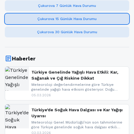
Çukurova 7 Günlük Hava Durumu
Çukurova 15 Günlük Hava Durumu
Çukurova 30 Günlük Hava Durumu
article
Haberler
Türkiye Genelinde Yağışlı Hava Etkili: Kar,
Sağanak ve Çığ Riskine Dikkat
Meteoroloji değerlendirmelerine göre Türkiye
genelinde yağışlı hava etkisini gösteriyor. Doğu
bölgelerinde kar yağışı beklenirken Marmara ve
05.03.2026
Kuzey Ege’de sağanak yağmur, yüksek kesimlerde
ise çığ tehlikesi bulunuyor. İç kesimlerde sis ve pus
nedeniyle görüş mesafesinde azalma
Türkiye’de Soğuk Hava Dalgası ve Kar Yağışı
yaşanabileceği belirtiliyor.
Uyarısı
Meteoroloji Genel Müdürlüğü’nün son tahminlerine
göre Türkiye genelinde soğuk hava dalgası etkili
oluyor. Birçok il için kar yağışı ve buzlanma uyarısı
03.03.2026