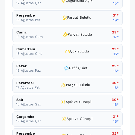
wb_sunny
Çoğunlukla Açık
12 Ağustos Çar
18°
Perşembe
31°
partly_cloudy_day
Parçalı Bulutlu
13 Ağustos Per
19°
Cuma
29°
partly_cloudy_day
Parçalı Bulutlu
14 Ağustos Cum
17°
Cumartesi
29°
cloud
Çok Bulutlu
15 Ağustos Cmt
15°
Pazar
29°
rainy
Hafif Çisinti
16 Ağustos Paz
16°
Pazartesi
30°
partly_cloudy_day
Parçalı Bulutlu
17 Ağustos Pzt
16°
Salı
30°
wb_sunny
Açık ve Güneşli
18 Ağustos Sal
16°
Çarşamba
31°
wb_sunny
Açık ve Güneşli
19 Ağustos Çar
16°
Perşembe
32°