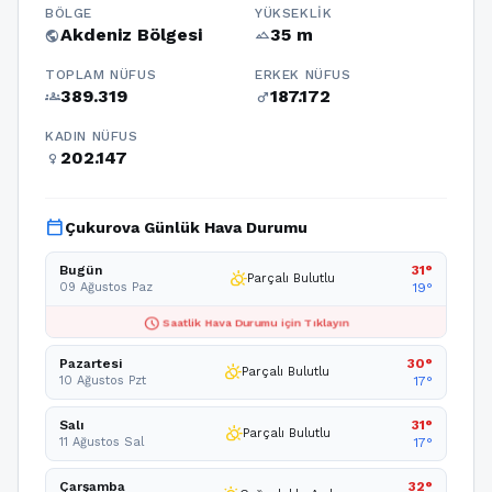
BÖLGE
YÜKSEKLIK
Akdeniz Bölgesi
35 m
public
terrain
TOPLAM NÜFUS
ERKEK NÜFUS
389.319
187.172
groups
male
KADIN NÜFUS
202.147
female
calendar_today
Çukurova Günlük Hava Durumu
Bugün
31°
partly_cloudy_day
Parçalı Bulutlu
09 Ağustos Paz
19°
schedule
Saatlik Hava Durumu için Tıklayın
Pazartesi
30°
partly_cloudy_day
Parçalı Bulutlu
10 Ağustos Pzt
17°
Salı
31°
partly_cloudy_day
Parçalı Bulutlu
11 Ağustos Sal
17°
Çarşamba
32°