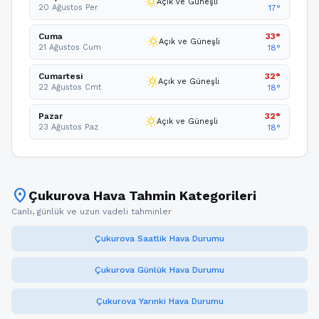
wb_sunny
Açık ve Güneşli
20 Ağustos Per
17°
Cuma
33°
wb_sunny
Açık ve Güneşli
21 Ağustos Cum
18°
Cumartesi
32°
wb_sunny
Açık ve Güneşli
22 Ağustos Cmt
18°
Pazar
32°
wb_sunny
Açık ve Güneşli
23 Ağustos Paz
18°
location_on
Çukurova Hava Tahmin Kategorileri
Canlı, günlük ve uzun vadeli tahminler
Çukurova Saatlik Hava Durumu
Çukurova Günlük Hava Durumu
Çukurova Yarınki Hava Durumu