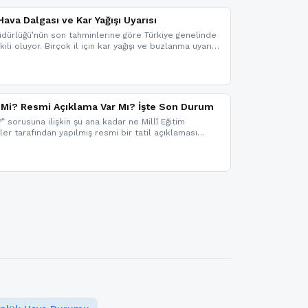
ava Dalgası ve Kar Yağışı Uyarısı
dürlüğü’nün son tahminlerine göre Türkiye genelinde
ili oluyor. Birçok il için kar yağışı ve buzlanma uyarısı
il Mi? Resmi Açıklama Var Mı? İşte Son Durum
?” sorusuna ilişkin şu ana kadar ne Millî Eğitim
kler tarafından yapılmış resmi bir tatil açıklaması
mi bir duyuru gelmesi halinde gelişmeleri anında
 şekilde haberdar olmak için sitemizi takip edebilir ve
iz.