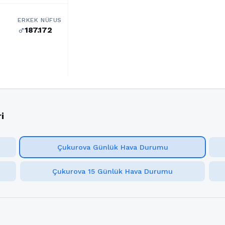
ERKEK NÜFUS
187.172
male
i
Çukurova Günlük Hava Durumu
Çukurova 15 Günlük Hava Durumu