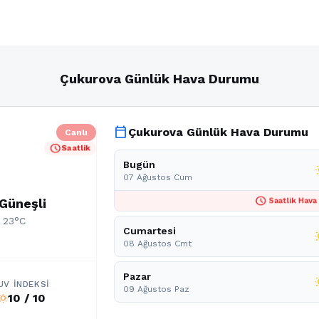
Çukurova Günlük Hava Durumu
calendar_today
Çukurova Günlük Hava Durumu
Canlı
schedule
Saatlik
Bugün
wb
07 Ağustos Cum
schedule
 Güneşli
Saatlik Hava
: 23°C
Cumartesi
wb
08 Ağustos Cmt
Pazar
wb_
UV İNDEKSI
09 Ağustos Paz
10 / 10
b_sunny