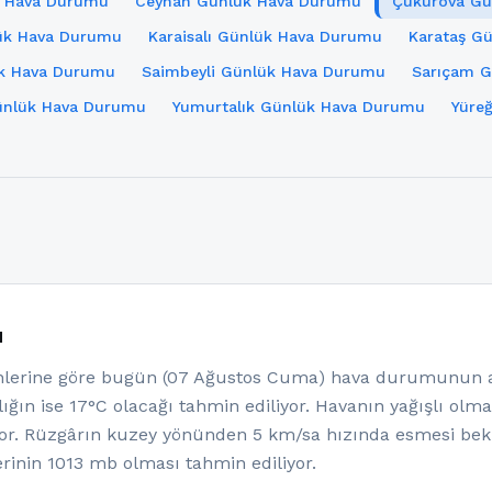
k Hava Durumu
Ceyhan Günlük Hava Durumu
Çukurova Gü
ük Hava Durumu
Karaisalı Günlük Hava Durumu
Karataş G
ük Hava Durumu
Saimbeyli Günlük Hava Durumu
Sarıçam 
ünlük Hava Durumu
Yumurtalık Günlük Hava Durumu
Yüre
u
erine göre bugün (07 Ağustos Cuma) hava durumunun açı
ığın ise 17°C olacağı tahmin ediliyor. Havanın yağışlı olm
yor. Rüzgârın kuzey yönünden 5 km/sa hızında esmesi bek
rinin 1013 mb olması tahmin ediliyor.