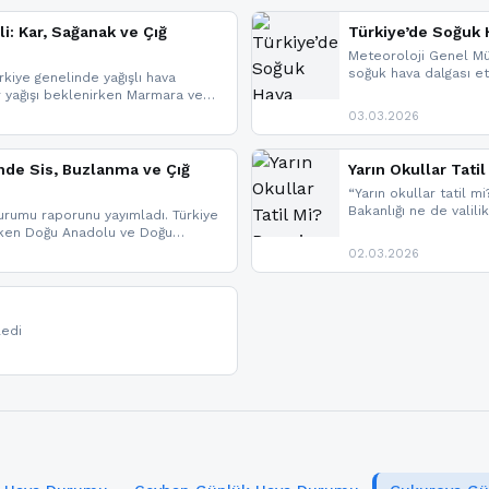
li: Kar, Sağanak ve Çığ
Türkiye’de Soğuk H
Meteoroloji Genel Mü
soğuk hava dalgası etk
kiye genelinde yağışlı hava
geldi.
r yağışı beklenirken Marmara ve
imlerde ise çığ tehlikesi
03.03.2026
eniyle görüş mesafesinde azalma
nde Sis, Buzlanma ve Çığ
Yarın Okullar Tat
“Yarın okullar tatil mi
Bakanlığı ne de valili
rumu raporunu yayımladı. Türkiye
bulunmamaktadır. Res
rken Doğu Anadolu ve Doğu
paylaşacağız. En hızlı
 uyarısı yapıldı. İşte son dakika
02.03.2026
bildirimleri açabilirsin
ledi