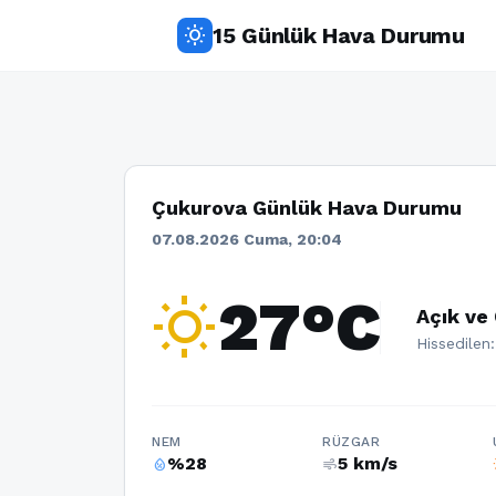
15 Günlük Hava Durumu
wb_sunny
Çukurova Günlük Hava Durumu
07.08.2026 Cuma, 20:04
wb_sunny
27°C
Açık ve
Hissedilen
NEM
RÜZGAR
%28
5 km/s
humidity_percentage
air
w