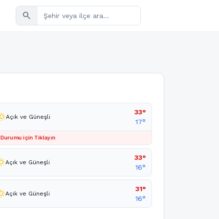
search
33°
_sunny
Açık ve Güneşli
17°
 Durumu için Tıklayın
33°
_sunny
Açık ve Güneşli
16°
31°
sunny
Açık ve Güneşli
16°