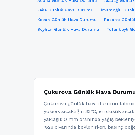
Adana Günlük Hava Durumu
Aladağ Günlü
Feke Günlük Hava Durumu
İmamoğlu Günl
Kozan Günlük Hava Durumu
Pozantı Günl
Seyhan Günlük Hava Durumu
Tufanbeyli G
Çukurova Günlük Hava Durum
Çukurova günlük hava durumu tahminl
yüksek sıcaklığın 33°C, en düşük sıcakl
yaklaşık 0 mm oranında yağış bekleni
%28 civarında beklenirken, basınç değe