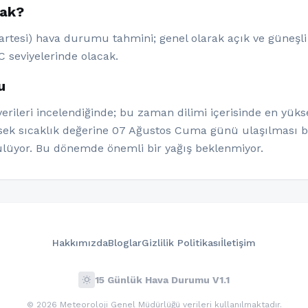
cak?
rtesi) hava durumu tahmini; genel olarak açık ve güneşli
C seviyelerinde olacak.
u
ileri incelendiğinde; bu zaman dilimi içerisinde en yükse
ksek sıcaklık değerine 07 Ağustos Cuma günü ulaşılması be
lüyor. Bu dönemde önemli bir yağış beklenmiyor.
Hakkımızda
Bloglar
Gizlilik Politikası
İletişim
wb_sunny
15 Günlük Hava Durumu V1.1
© 2026 Meteoroloji Genel Müdürlüğü verileri kullanılmaktadır.