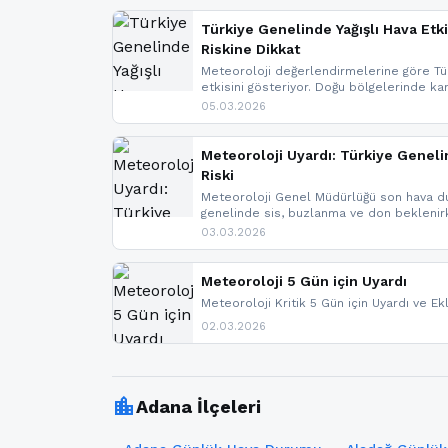
Türkiye Genelinde Yağışlı Hava Etki
Riskine Dikkat
Meteoroloji değerlendirmelerine göre Tür
etkisini gösteriyor. Doğu bölgelerinde ka
Kuzey Ege’de sağanak yağmur, yüksek kes
05.03.2026
bulunuyor. İç kesimlerde sis ve pus ned
yaşanabileceği belirtiliyor.
Meteoroloji Uyardı: Türkiye Geneli
Riski
Meteoroloji Genel Müdürlüğü son hava du
genelinde sis, buzlanma ve don bekleni
Karadeniz’in yüksek kesimlerinde çığ riski
03.03.2026
meteoroloji gelişmeleri.
Meteoroloji 5 Gün için Uyardı
Meteoroloji Kritik 5 Gün için Uyardı ve Ek
02.03.2026
location_city
Adana İlçeleri