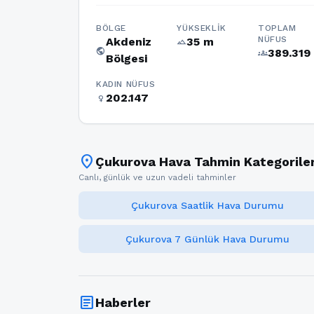
BÖLGE
YÜKSEKLIK
TOPLAM
NÜFUS
Akdeniz
35 m
terrain
public
389.319
groups
Bölgesi
KADIN NÜFUS
202.147
female
location_on
Çukurova Hava Tahmin Kategoriler
Canlı, günlük ve uzun vadeli tahminler
Çukurova Saatlik Hava Durumu
Çukurova 7 Günlük Hava Durumu
article
Haberler