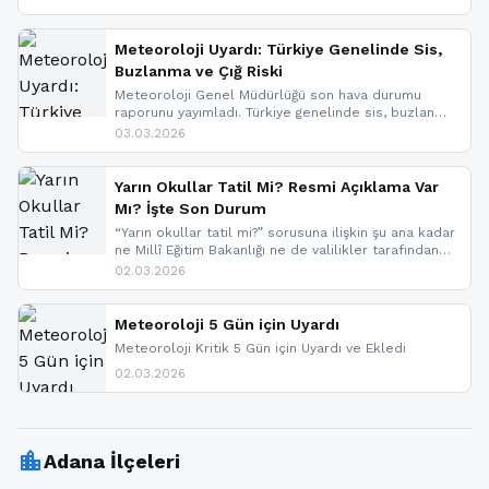
geldi.
Meteoroloji Uyardı: Türkiye Genelinde Sis,
Buzlanma ve Çığ Riski
Meteoroloji Genel Müdürlüğü son hava durumu
raporunu yayımladı. Türkiye genelinde sis, buzlanma
ve don beklenirken Doğu Anadolu ve Doğu
03.03.2026
Karadeniz’in yüksek kesimlerinde çığ riski uyarısı
yapıldı. İşte son dakika meteoroloji gelişmeleri.
Yarın Okullar Tatil Mi? Resmi Açıklama Var
Mı? İşte Son Durum
“Yarın okullar tatil mi?” sorusuna ilişkin şu ana kadar
ne Millî Eğitim Bakanlığı ne de valilikler tarafından
yapılmış resmi bir tatil açıklaması bulunmamaktadır.
02.03.2026
Resmi bir duyuru gelmesi halinde gelişmeleri anında
paylaşacağız. En hızlı şekilde haberdar olmak için
sitemizi takip edebilir ve bildirimleri açabilirsiniz.
Meteoroloji 5 Gün için Uyardı
Meteoroloji Kritik 5 Gün için Uyardı ve Ekledi
02.03.2026
location_city
Adana İlçeleri