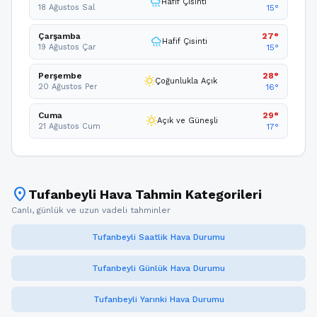
rainy
Hafif Çisinti
18 Ağustos Sal
15°
Çarşamba
27°
rainy
Hafif Çisinti
19 Ağustos Çar
15°
Perşembe
28°
wb_sunny
Çoğunlukla Açık
20 Ağustos Per
16°
Cuma
29°
wb_sunny
Açık ve Güneşli
21 Ağustos Cum
17°
location_on
Tufanbeyli Hava Tahmin Kategorileri
Canlı, günlük ve uzun vadeli tahminler
Tufanbeyli Saatlik Hava Durumu
Tufanbeyli Günlük Hava Durumu
Tufanbeyli Yarınki Hava Durumu