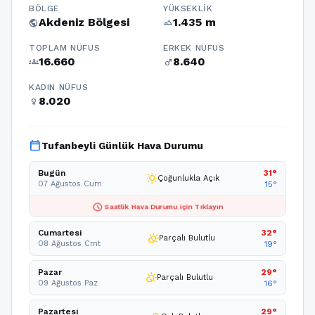
BÖLGE
YÜKSEKLIK
Akdeniz Bölgesi
1.435 m
public
terrain
TOPLAM NÜFUS
ERKEK NÜFUS
16.660
8.640
groups
male
KADIN NÜFUS
8.020
female
calendar_today
Tufanbeyli Günlük Hava Durumu
Bugün
31°
wb_sunny
Çoğunlukla Açık
07 Ağustos Cum
15°
schedule
Saatlik Hava Durumu için Tıklayın
Cumartesi
32°
partly_cloudy_day
Parçalı Bulutlu
08 Ağustos Cmt
19°
Pazar
29°
partly_cloudy_day
Parçalı Bulutlu
09 Ağustos Paz
16°
Pazartesi
29°