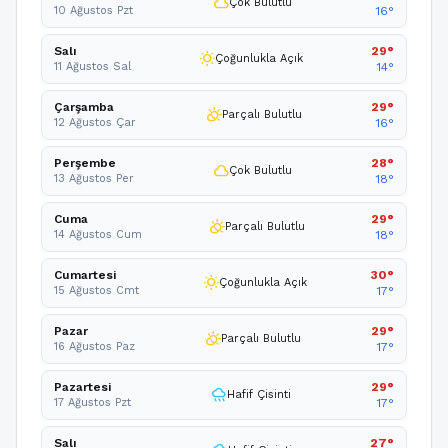
cloud
Çok Bulutlu
10 Ağustos Pzt
16°
Salı
29°
wb_sunny
Çoğunlukla Açık
11 Ağustos Sal
14°
Çarşamba
29°
partly_cloudy_day
Parçalı Bulutlu
12 Ağustos Çar
16°
Perşembe
28°
cloud
Çok Bulutlu
13 Ağustos Per
18°
Cuma
29°
partly_cloudy_day
Parçalı Bulutlu
14 Ağustos Cum
18°
Cumartesi
30°
wb_sunny
Çoğunlukla Açık
15 Ağustos Cmt
17°
Pazar
29°
partly_cloudy_day
Parçalı Bulutlu
16 Ağustos Paz
17°
Pazartesi
29°
rainy
Hafif Çisinti
17 Ağustos Pzt
17°
Salı
27°