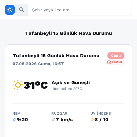
wb_sunny
search
Tufanbeyli 15 Günlük Hava Durumu
Tufanbeyli 15 Günlük Hava Durumu
Canlı
schedule
Saatlik
07.08.2026 Cuma, 16:57
wb_sunny
31°C
Açık ve Güneşli
Hissedilen: 29°C
NEM
RÜZGAR
UV İNDEKSI
%20
7 km/s
8 / 10
humidity_percentage
air
wb_sunny