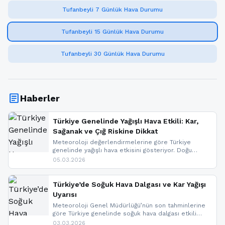
Tufanbeyli 7 Günlük Hava Durumu
Tufanbeyli 15 Günlük Hava Durumu
Tufanbeyli 30 Günlük Hava Durumu
article
Haberler
Türkiye Genelinde Yağışlı Hava Etkili: Kar,
Sağanak ve Çığ Riskine Dikkat
Meteoroloji değerlendirmelerine göre Türkiye
genelinde yağışlı hava etkisini gösteriyor. Doğu
bölgelerinde kar yağışı beklenirken Marmara ve
05.03.2026
Kuzey Ege’de sağanak yağmur, yüksek kesimlerde
ise çığ tehlikesi bulunuyor. İç kesimlerde sis ve pus
nedeniyle görüş mesafesinde azalma
Türkiye’de Soğuk Hava Dalgası ve Kar Yağışı
yaşanabileceği belirtiliyor.
Uyarısı
Meteoroloji Genel Müdürlüğü’nün son tahminlerine
göre Türkiye genelinde soğuk hava dalgası etkili
oluyor. Birçok il için kar yağışı ve buzlanma uyarısı
03.03.2026