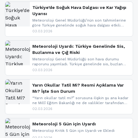
ise çığ tehlikesi bulunuyor. İç kesimlerde sis ve pus
nedeniyle görüş mesafesinde azalma
Türkiye’de Soğuk Hava Dalgası ve Kar Yağışı
yaşanabileceği belirtiliyor.
Uyarısı
Meteoroloji Genel Müdürlüğü’nün son tahminlerine
göre Türkiye genelinde soğuk hava dalgası etkili
oluyor. Birçok il için kar yağışı ve buzlanma uyarısı
03.03.2026
geldi.
Meteoroloji Uyardı: Türkiye Genelinde Sis,
Buzlanma ve Çığ Riski
Meteoroloji Genel Müdürlüğü son hava durumu
raporunu yayımladı. Türkiye genelinde sis, buzlanma
ve don beklenirken Doğu Anadolu ve Doğu
03.03.2026
Karadeniz’in yüksek kesimlerinde çığ riski uyarısı
yapıldı. İşte son dakika meteoroloji gelişmeleri.
Yarın Okullar Tatil Mi? Resmi Açıklama Var
Mı? İşte Son Durum
“Yarın okullar tatil mi?” sorusuna ilişkin şu ana kadar
ne Millî Eğitim Bakanlığı ne de valilikler tarafından
yapılmış resmi bir tatil açıklaması bulunmamaktadır.
02.03.2026
Resmi bir duyuru gelmesi halinde gelişmeleri anında
paylaşacağız. En hızlı şekilde haberdar olmak için
sitemizi takip edebilir ve bildirimleri açabilirsiniz.
Meteoroloji 5 Gün için Uyardı
Meteoroloji Kritik 5 Gün için Uyardı ve Ekledi
02.03.2026