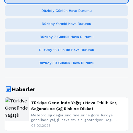
Düzköy Günlük Hava Durumu
Düzköy Yarınki Hava Durumu
Düzköy 7 Günlük Hava Durumu
Düzköy 15 Günlük Hava Durumu
Düzköy 30 Günlük Hava Durumu
article
Haberler
Türkiye Genelinde Yağışlı Hava Etkili: Kar,
Sağanak ve Çığ Riskine Dikkat
Meteoroloji değerlendirmelerine göre Türkiye
genelinde yağışlı hava etkisini gösteriyor. Doğu
bölgelerinde kar yağışı beklenirken Marmara ve
05.03.2026
Kuzey Ege’de sağanak yağmur, yüksek kesimlerde