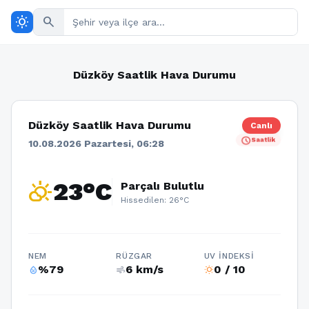
wb_sunny
search
Düzköy Saatlik Hava Durumu
Düzköy Saatlik Hava Durumu
Canlı
schedule
Saatlik
10.08.2026 Pazartesi, 06:28
partly_cloudy_day
23°C
Parçalı Bulutlu
Hissedilen: 26°C
NEM
RÜZGAR
UV İNDEKSI
%79
6 km/s
0 / 10
humidity_percentage
air
wb_sunny