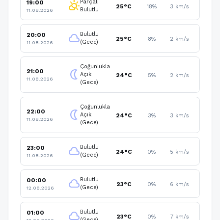
Parçalı
19:00
partly_cloudy_day
25°C
18%
3 km/s
Bulutlu
11.08.2026
Bulutlu
20:00
cloud
25°C
8%
2 km/s
(Gece)
11.08.2026
Çoğunlukla
21:00
nightlight
Açık
24°C
5%
2 km/s
11.08.2026
(Gece)
Çoğunlukla
22:00
nightlight
Açık
24°C
3%
3 km/s
11.08.2026
(Gece)
Bulutlu
23:00
cloud
24°C
0%
5 km/s
(Gece)
11.08.2026
Bulutlu
00:00
cloud
23°C
0%
6 km/s
(Gece)
12.08.2026
Bulutlu
01:00
cloud
23°C
0%
7 km/s
(Gece)