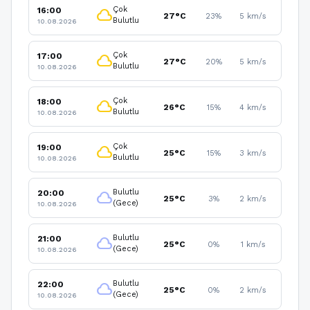
Çok
16:00
cloud
27°C
23%
5 km/s
Bulutlu
10.08.2026
Çok
17:00
cloud
27°C
20%
5 km/s
Bulutlu
10.08.2026
Çok
18:00
cloud
26°C
15%
4 km/s
Bulutlu
10.08.2026
Çok
19:00
cloud
25°C
15%
3 km/s
Bulutlu
10.08.2026
Bulutlu
20:00
cloud
25°C
3%
2 km/s
(Gece)
10.08.2026
Bulutlu
21:00
cloud
25°C
0%
1 km/s
(Gece)
10.08.2026
Bulutlu
22:00
cloud
25°C
0%
2 km/s
(Gece)
10.08.2026