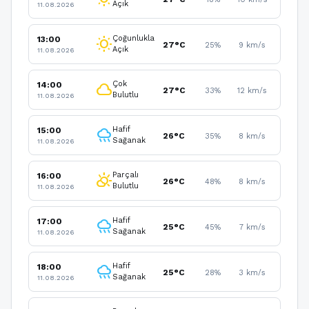
Açık
11.08.2026
Çoğunlukla
13:00
wb_sunny
27°C
25%
9 km/s
Açık
11.08.2026
Çok
14:00
cloud
27°C
33%
12 km/s
Bulutlu
11.08.2026
Hafif
15:00
rainy
26°C
35%
8 km/s
Sağanak
11.08.2026
Parçalı
16:00
partly_cloudy_day
26°C
48%
8 km/s
Bulutlu
11.08.2026
Hafif
17:00
rainy
25°C
45%
7 km/s
Sağanak
11.08.2026
Hafif
18:00
rainy
25°C
28%
3 km/s
Sağanak
11.08.2026