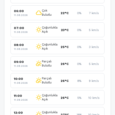
Çok
06:00
cloud
22°C
0%
7 km/s
Bulutlu
11.08.2026
Çoğunlukla
07:00
wb_sunny
23°C
0%
5 km/s
Açık
11.08.2026
Çoğunlukla
08:00
wb_sunny
25°C
0%
3 km/s
Açık
11.08.2026
Parçalı
09:00
partly_cloudy_day
26°C
0%
5 km/s
Bulutlu
11.08.2026
Parçalı
10:00
partly_cloudy_day
26°C
8%
9 km/s
Bulutlu
11.08.2026
Çoğunlukla
11:00
wb_sunny
26°C
5%
10 km/s
Açık
11.08.2026
Çoğunlukla
12:00
wb_sunny
27°C
18%
10 km/s