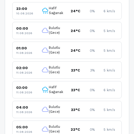
Hafif
23:00
rainy
24°C
0%
6 km/s
Sağanak
10.08.2026
Bulutlu
00:00
cloud
24°C
0%
5 km/s
(Gece)
11.08.2026
Bulutlu
01:00
cloud
24°C
0%
5 km/s
(Gece)
11.08.2026
Bulutlu
02:00
cloud
23°C
3%
5 km/s
(Gece)
11.08.2026
Hafif
03:00
rainy
23°C
0%
6 km/s
Sağanak
11.08.2026
Bulutlu
04:00
cloud
23°C
0%
5 km/s
(Gece)
11.08.2026
Bulutlu
05:00
cloud
22°C
0%
5 km/s
(Gece)
11.08.2026