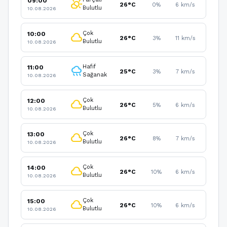
09:00
partly_cloudy_day
26°C
0%
6 km/s
Bulutlu
10.08.2026
Çok
10:00
cloud
26°C
3%
11 km/s
Bulutlu
10.08.2026
Hafif
11:00
rainy
25°C
3%
7 km/s
Sağanak
10.08.2026
Çok
12:00
cloud
26°C
5%
6 km/s
Bulutlu
10.08.2026
Çok
13:00
cloud
26°C
8%
7 km/s
Bulutlu
10.08.2026
Çok
14:00
cloud
26°C
10%
6 km/s
Bulutlu
10.08.2026
Çok
15:00
cloud
26°C
10%
6 km/s
Bulutlu
10.08.2026