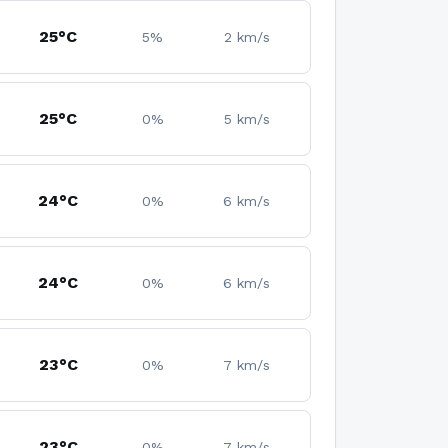
25°C
5%
2 km/s
25°C
0%
5 km/s
24°C
0%
6 km/s
24°C
0%
6 km/s
23°C
0%
7 km/s
23°C
0%
7 km/s