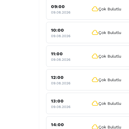
09:00
cloud
Çok Bulutlu
09.08.2026
10:00
cloud
Çok Bulutlu
09.08.2026
11:00
cloud
Çok Bulutlu
09.08.2026
12:00
cloud
Çok Bulutlu
09.08.2026
13:00
cloud
Çok Bulutlu
09.08.2026
14:00
cloud
Çok Bulutlu