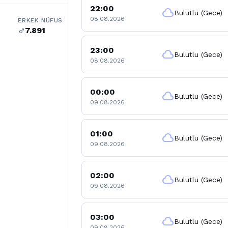
22:00
cloud
Bulutlu (Gece)
08.08.2026
ERKEK NÜFUS
7.891
male
23:00
cloud
Bulutlu (Gece)
08.08.2026
00:00
cloud
Bulutlu (Gece)
09.08.2026
01:00
cloud
Bulutlu (Gece)
09.08.2026
02:00
cloud
Bulutlu (Gece)
09.08.2026
03:00
cloud
Bulutlu (Gece)
09.08.2026