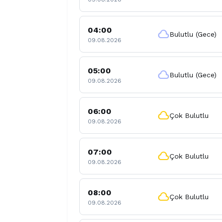
04:00
cloud
Bulutlu (Gece)
09.08.2026
05:00
cloud
Bulutlu (Gece)
09.08.2026
06:00
cloud
Çok Bulutlu
09.08.2026
07:00
cloud
Çok Bulutlu
09.08.2026
08:00
cloud
Çok Bulutlu
09.08.2026