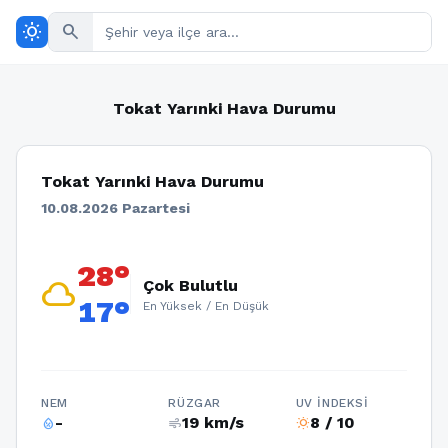
wb_sunny
search
Tokat Yarınki Hava Durumu
Tokat Yarınki Hava Durumu
10.08.2026 Pazartesi
28°
cloud
Çok Bulutlu
17°
En Yüksek / En Düşük
NEM
RÜZGAR
UV İNDEKSI
-
19 km/s
8 / 10
humidity_percentage
air
wb_sunny