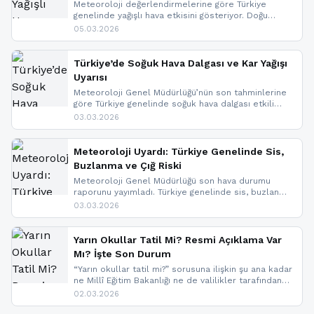
Meteoroloji değerlendirmelerine göre Türkiye
genelinde yağışlı hava etkisini gösteriyor. Doğu
bölgelerinde kar yağışı beklenirken Marmara ve
05.03.2026
Kuzey Ege’de sağanak yağmur, yüksek kesimlerde
ise çığ tehlikesi bulunuyor. İç kesimlerde sis ve pus
nedeniyle görüş mesafesinde azalma
Türkiye’de Soğuk Hava Dalgası ve Kar Yağışı
yaşanabileceği belirtiliyor.
Uyarısı
Meteoroloji Genel Müdürlüğü’nün son tahminlerine
göre Türkiye genelinde soğuk hava dalgası etkili
oluyor. Birçok il için kar yağışı ve buzlanma uyarısı
03.03.2026
geldi.
Meteoroloji Uyardı: Türkiye Genelinde Sis,
Buzlanma ve Çığ Riski
Meteoroloji Genel Müdürlüğü son hava durumu
raporunu yayımladı. Türkiye genelinde sis, buzlanma
ve don beklenirken Doğu Anadolu ve Doğu
03.03.2026
Karadeniz’in yüksek kesimlerinde çığ riski uyarısı
yapıldı. İşte son dakika meteoroloji gelişmeleri.
Yarın Okullar Tatil Mi? Resmi Açıklama Var
Mı? İşte Son Durum
“Yarın okullar tatil mi?” sorusuna ilişkin şu ana kadar
ne Millî Eğitim Bakanlığı ne de valilikler tarafından
yapılmış resmi bir tatil açıklaması bulunmamaktadır.
02.03.2026
Resmi bir duyuru gelmesi halinde gelişmeleri anında