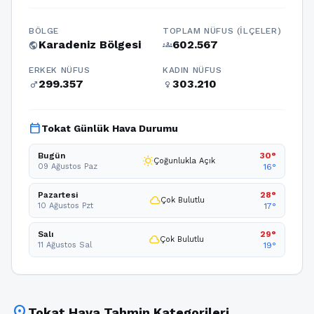
BÖLGE
TOPLAM NÜFUS (İLÇELER)
Karadeniz Bölgesi
602.567
public
groups
ERKEK NÜFUS
KADIN NÜFUS
299.357
303.210
male
female
calendar_today
Tokat Günlük Hava Durumu
Bugün
30°
wb_sunny
Çoğunlukla Açık
09 Ağustos Paz
16°
Pazartesi
28°
cloud
Çok Bulutlu
10 Ağustos Pzt
17°
Salı
29°
cloud
Çok Bulutlu
11 Ağustos Sal
19°
location_on
Tokat Hava Tahmin Kategorileri