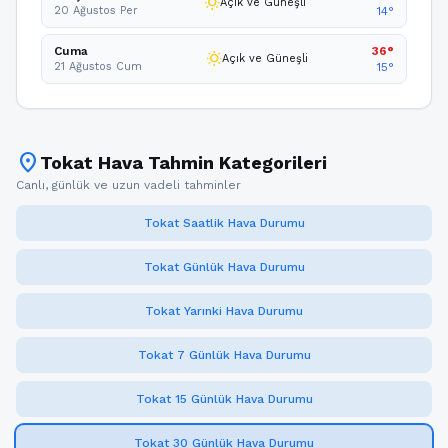
wb_sunny
Açık ve Güneşli
20 Ağustos Per
14°
Cuma
36°
wb_sunny
Açık ve Güneşli
21 Ağustos Cum
15°
location_on
Tokat Hava Tahmin Kategorileri
Canlı, günlük ve uzun vadeli tahminler
Tokat Saatlik Hava Durumu
Tokat Günlük Hava Durumu
Tokat Yarınki Hava Durumu
Tokat 7 Günlük Hava Durumu
Tokat 15 Günlük Hava Durumu
Tokat 30 Günlük Hava Durumu