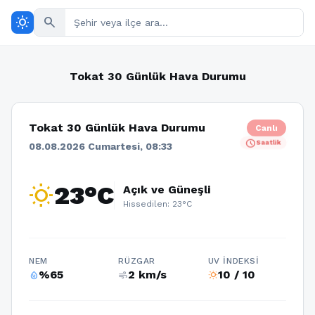
wb_sunny
search
Tokat 30 Günlük Hava Durumu
Tokat 30 Günlük Hava Durumu
Canlı
schedule
Saatlik
08.08.2026 Cumartesi, 08:33
wb_sunny
23°C
Açık ve Güneşli
Hissedilen: 23°C
NEM
RÜZGAR
UV İNDEKSI
%65
2 km/s
10 / 10
humidity_percentage
air
wb_sunny