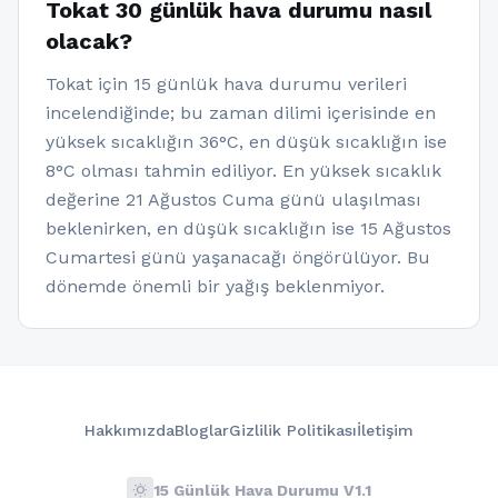
Tokat 30 günlük hava durumu nasıl
olacak?
Tokat için 15 günlük hava durumu verileri
incelendiğinde; bu zaman dilimi içerisinde en
yüksek sıcaklığın 36°C, en düşük sıcaklığın ise
8°C olması tahmin ediliyor. En yüksek sıcaklık
değerine 21 Ağustos Cuma günü ulaşılması
beklenirken, en düşük sıcaklığın ise 15 Ağustos
Cumartesi günü yaşanacağı öngörülüyor. Bu
dönemde önemli bir yağış beklenmiyor.
Hakkımızda
Bloglar
Gizlilik Politikası
İletişim
wb_sunny
15 Günlük Hava Durumu V1.1