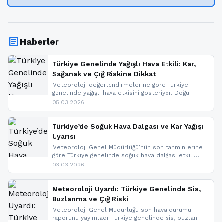
article
Haberler
Türkiye Genelinde Yağışlı Hava Etkili: Kar,
Sağanak ve Çığ Riskine Dikkat
Meteoroloji değerlendirmelerine göre Türkiye
genelinde yağışlı hava etkisini gösteriyor. Doğu
bölgelerinde kar yağışı beklenirken Marmara ve
05.03.2026
Kuzey Ege’de sağanak yağmur, yüksek kesimlerde
ise çığ tehlikesi bulunuyor. İç kesimlerde sis ve pus
nedeniyle görüş mesafesinde azalma
Türkiye’de Soğuk Hava Dalgası ve Kar Yağışı
yaşanabileceği belirtiliyor.
Uyarısı
Meteoroloji Genel Müdürlüğü’nün son tahminlerine
göre Türkiye genelinde soğuk hava dalgası etkili
oluyor. Birçok il için kar yağışı ve buzlanma uyarısı
03.03.2026
geldi.
Meteoroloji Uyardı: Türkiye Genelinde Sis,
Buzlanma ve Çığ Riski
Meteoroloji Genel Müdürlüğü son hava durumu
raporunu yayımladı. Türkiye genelinde sis, buzlanma