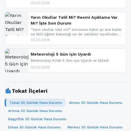
ve don beklenirken Doğu Anadolu ve Doğu
03.03.2026
Karadeniz’in yüksek kesimlerinde çığ riski uyarısı
yapıldı. İşte son dakika meteoroloji gelişmeleri.
Yarın Okullar Tatil Mi? Resmi Açıklama Var
Mı? İşte Son Durum
“Yarın okullar tatil mi?” sorusuna ilişkin şu ana kadar
ne Millî Eğitim Bakanlığı ne de valilikler tarafından
yapılmış resmi bir tatil açıklaması bulunmamaktadır.
02.03.2026
Resmi bir duyuru gelmesi halinde gelişmeleri anında
paylaşacağız. En hızlı şekilde haberdar olmak için
sitemizi takip edebilir ve bildirimleri açabilirsiniz.
Meteoroloji 5 Gün için Uyardı
Meteoroloji Kritik 5 Gün için Uyardı ve Ekledi
02.03.2026
location_city
Tokat İlçeleri
Tokat 30 Günlük Hava Durumu
Almus 30 Günlük Hava Durumu
Artova 30 Günlük Hava Durumu
Başçiftlik 30 Günlük Hava Durumu
Erbaa 30 Günlük Hava Durumu
Merkez 30 Günlük Hava Durumu