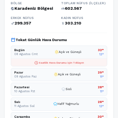
BÖLGE
TOPLAM NÜFUS (İLÇELER)
Karadeniz Bölgesi
602.567
public
groups
ERKEK NÜFUS
KADIN NÜFUS
299.357
303.210
male
female
calendar_today
Tokat Günlük Hava Durumu
Bugün
32°
wb_sunny
Açık ve Güneşli
08 Ağustos Cmt
13°
schedule
Saatlik Hava Durumu için Tıklayın
Pazar
29°
wb_sunny
Açık ve Güneşli
09 Ağustos Paz
11°
Pazartesi
28°
foggy
Sisli
10 Ağustos Pzt
11°
Salı
28°
rainy
Hafif Yağmurlu
11 Ağustos Sal
13°
Çarşamba
30°