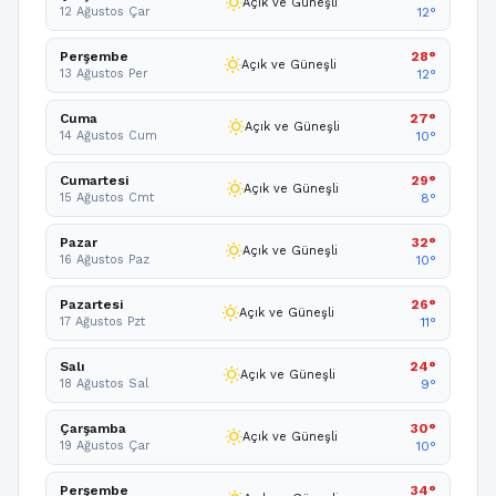
wb_sunny
Açık ve Güneşli
12 Ağustos Çar
12°
Perşembe
28°
wb_sunny
Açık ve Güneşli
13 Ağustos Per
12°
Cuma
27°
wb_sunny
Açık ve Güneşli
14 Ağustos Cum
10°
Cumartesi
29°
wb_sunny
Açık ve Güneşli
15 Ağustos Cmt
8°
Pazar
32°
wb_sunny
Açık ve Güneşli
16 Ağustos Paz
10°
Pazartesi
26°
wb_sunny
Açık ve Güneşli
17 Ağustos Pzt
11°
Salı
24°
wb_sunny
Açık ve Güneşli
18 Ağustos Sal
9°
Çarşamba
30°
wb_sunny
Açık ve Güneşli
19 Ağustos Çar
10°
Perşembe
34°