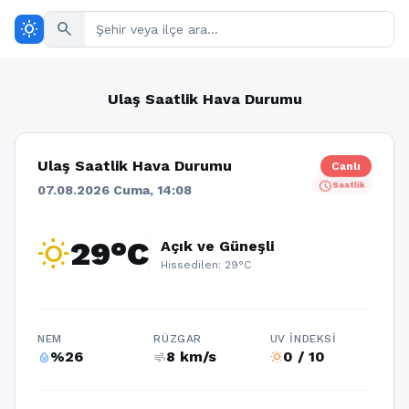
wb_sunny
search
Ulaş Saatlik Hava Durumu
Ulaş Saatlik Hava Durumu
Canlı
schedule
Saatlik
07.08.2026 Cuma, 14:08
wb_sunny
29°C
Açık ve Güneşli
Hissedilen: 29°C
NEM
RÜZGAR
UV İNDEKSI
%26
8 km/s
0 / 10
humidity_percentage
air
wb_sunny