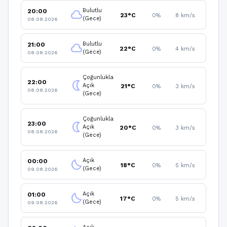
Bulutlu
20:00
cloud
23°C
0%
8 km/s
(Gece)
08.08.2026
Bulutlu
21:00
cloud
22°C
0%
4 km/s
(Gece)
08.08.2026
Çoğunlukla
22:00
nightlight
Açık
21°C
0%
3 km/s
08.08.2026
(Gece)
Çoğunlukla
23:00
nightlight
Açık
20°C
0%
3 km/s
08.08.2026
(Gece)
Açık
00:00
clear_night
18°C
0%
5 km/s
(Gece)
09.08.2026
Açık
01:00
clear_night
17°C
0%
5 km/s
(Gece)
09.08.2026