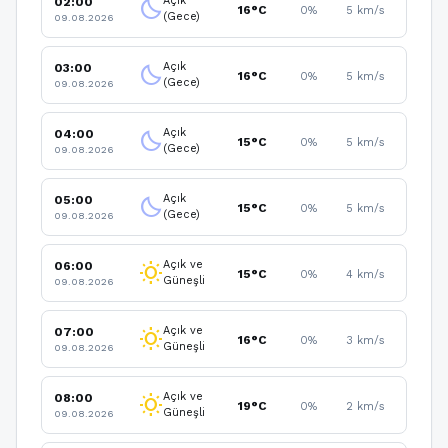
Açık
02:00
clear_night
16°C
0%
5 km/s
(Gece)
09.08.2026
Açık
03:00
clear_night
16°C
0%
5 km/s
(Gece)
09.08.2026
Açık
04:00
clear_night
15°C
0%
5 km/s
(Gece)
09.08.2026
Açık
05:00
clear_night
15°C
0%
5 km/s
(Gece)
09.08.2026
Açık ve
06:00
wb_sunny
15°C
0%
4 km/s
Güneşli
09.08.2026
Açık ve
07:00
wb_sunny
16°C
0%
3 km/s
Güneşli
09.08.2026
Açık ve
08:00
wb_sunny
19°C
0%
2 km/s
Güneşli
09.08.2026