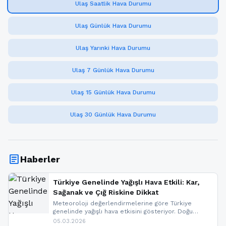
Ulaş Saatlik Hava Durumu
Ulaş Günlük Hava Durumu
Ulaş Yarınki Hava Durumu
Ulaş 7 Günlük Hava Durumu
Ulaş 15 Günlük Hava Durumu
Ulaş 30 Günlük Hava Durumu
article
Haberler
Türkiye Genelinde Yağışlı Hava Etkili: Kar,
Sağanak ve Çığ Riskine Dikkat
Meteoroloji değerlendirmelerine göre Türkiye
genelinde yağışlı hava etkisini gösteriyor. Doğu
bölgelerinde kar yağışı beklenirken Marmara ve
05.03.2026