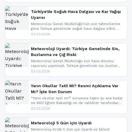
Kuzey Ege’de sağanak yağmur, yüksek kesimlerde
ise çığ tehlikesi bulunuyor. İç kesimlerde sis ve pus
nedeniyle görüş mesafesinde azalma
Türkiye’de Soğuk Hava Dalgası ve Kar Yağışı
yaşanabileceği belirtiliyor.
Uyarısı
Meteoroloji Genel Müdürlüğü’nün son tahminlerine
göre Türkiye genelinde soğuk hava dalgası etkili
oluyor. Birçok il için kar yağışı ve buzlanma uyarısı
03.03.2026
geldi.
Meteoroloji Uyardı: Türkiye Genelinde Sis,
Buzlanma ve Çığ Riski
Meteoroloji Genel Müdürlüğü son hava durumu
raporunu yayımladı. Türkiye genelinde sis, buzlanma
ve don beklenirken Doğu Anadolu ve Doğu
03.03.2026
Karadeniz’in yüksek kesimlerinde çığ riski uyarısı
yapıldı. İşte son dakika meteoroloji gelişmeleri.
Yarın Okullar Tatil Mi? Resmi Açıklama Var
Mı? İşte Son Durum
“Yarın okullar tatil mi?” sorusuna ilişkin şu ana kadar
ne Millî Eğitim Bakanlığı ne de valilikler tarafından
yapılmış resmi bir tatil açıklaması bulunmamaktadır.
02.03.2026
Resmi bir duyuru gelmesi halinde gelişmeleri anında
paylaşacağız. En hızlı şekilde haberdar olmak için
sitemizi takip edebilir ve bildirimleri açabilirsiniz.
Meteoroloji 5 Gün için Uyardı
Meteoroloji Kritik 5 Gün için Uyardı ve Ekledi