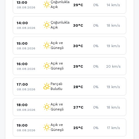
Çoğunlukla
13:00
wb_sunny
29°C
0%
14 km/s
Açık
08.08.2026
Çoğunlukla
14:00
wb_sunny
30°C
0%
18 km/s
Açık
08.08.2026
Açık ve
15:00
wb_sunny
30°C
0%
19 km/s
Güneşli
08.08.2026
Açık ve
16:00
wb_sunny
29°C
0%
20 km/s
Güneşli
08.08.2026
Parçalı
17:00
partly_cloudy_day
28°C
0%
19 km/s
Bulutlu
08.08.2026
Açık ve
18:00
wb_sunny
27°C
0%
18 km/s
Güneşli
08.08.2026
Açık ve
19:00
wb_sunny
25°C
0%
17 km/s
Güneşli
08.08.2026