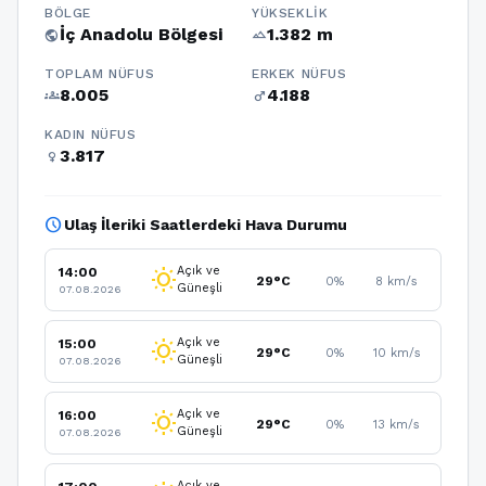
BÖLGE
YÜKSEKLIK
İç Anadolu Bölgesi
1.382 m
public
terrain
TOPLAM NÜFUS
ERKEK NÜFUS
8.005
4.188
groups
male
KADIN NÜFUS
3.817
female
schedule
Ulaş İleriki Saatlerdeki Hava Durumu
Açık ve
14:00
wb_sunny
29°C
0%
8 km/s
Güneşli
07.08.2026
Açık ve
15:00
wb_sunny
29°C
0%
10 km/s
Güneşli
07.08.2026
Açık ve
16:00
wb_sunny
29°C
0%
13 km/s
Güneşli
07.08.2026
Açık ve