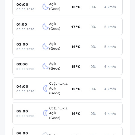
Açık
00:00
clear_night
18°C
0%
4 km/s
(Gece)
08.08.2026
Açık
01:00
clear_night
17°C
0%
5 km/s
(Gece)
08.08.2026
Açık
02:00
clear_night
16°C
0%
5 km/s
(Gece)
08.08.2026
Açık
03:00
clear_night
15°C
0%
6 km/s
(Gece)
08.08.2026
Çoğunlukla
04:00
nightlight
Açık
15°C
0%
4 km/s
08.08.2026
(Gece)
Çoğunlukla
05:00
nightlight
Açık
14°C
0%
4 km/s
08.08.2026
(Gece)
06:00