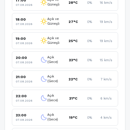
17:00
wb_sunny
28°C
0%
16 km/s
Güneşli
07.08.2026
Açık ve
18:00
wb_sunny
27°C
0%
19 km/s
Güneşli
07.08.2026
Açık ve
19:00
wb_sunny
25°C
0%
19 km/s
Güneşli
07.08.2026
Açık
20:00
clear_night
23°C
0%
15 km/s
(Gece)
07.08.2026
Açık
21:00
clear_night
22°C
0%
7 km/s
(Gece)
07.08.2026
Açık
22:00
clear_night
21°C
0%
6 km/s
(Gece)
07.08.2026
Açık
23:00
clear_night
19°C
0%
4 km/s
(Gece)
07.08.2026