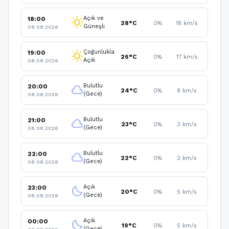
Açık ve
18:00
wb_sunny
28°C
0%
18 km/s
Güneşli
08.08.2026
Çoğunlukla
19:00
wb_sunny
26°C
0%
17 km/s
Açık
08.08.2026
Bulutlu
20:00
cloud
24°C
0%
8 km/s
(Gece)
08.08.2026
Bulutlu
21:00
cloud
23°C
0%
3 km/s
(Gece)
08.08.2026
Bulutlu
22:00
cloud
22°C
0%
2 km/s
(Gece)
08.08.2026
Açık
23:00
clear_night
20°C
0%
5 km/s
(Gece)
08.08.2026
Açık
00:00
clear_night
19°C
0%
5 km/s
(Gece)