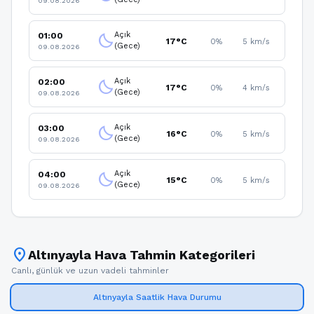
09.08.2026
Açık
01:00
clear_night
17°C
0%
5 km/s
(Gece)
09.08.2026
Açık
02:00
clear_night
17°C
0%
4 km/s
(Gece)
09.08.2026
Açık
03:00
clear_night
16°C
0%
5 km/s
(Gece)
09.08.2026
Açık
04:00
clear_night
15°C
0%
5 km/s
(Gece)
09.08.2026
location_on
Altınyayla Hava Tahmin Kategorileri
Canlı, günlük ve uzun vadeli tahminler
Altınyayla Saatlik Hava Durumu