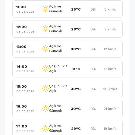
Açık ve
11:00
wb_sunny
26°C
0%
3 km/s
Güneşli
08.08.2026
Açık ve
12:00
wb_sunny
28°C
0%
7 km/s
Güneşli
08.08.2026
Açık ve
13:00
wb_sunny
30°C
0%
12 km/s
Güneşli
08.08.2026
Çoğunlukla
14:00
wb_sunny
31°C
0%
17 km/s
Açık
08.08.2026
Çoğunlukla
15:00
wb_sunny
30°C
0%
20 km/s
Açık
08.08.2026
Açık ve
16:00
wb_sunny
30°C
0%
21 km/s
Güneşli
08.08.2026
Açık ve
17:00
wb_sunny
29°C
0%
19 km/s
Güneşli
08.08.2026