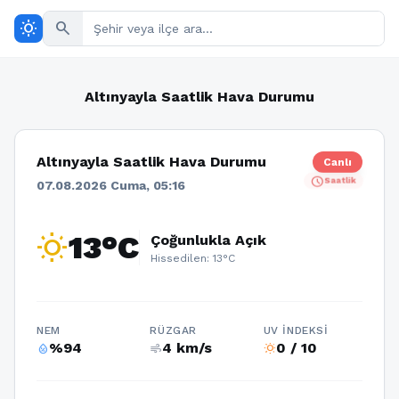
wb_sunny
search
Altınyayla Saatlik Hava Durumu
Altınyayla Saatlik Hava Durumu
Canlı
schedule
Saatlik
07.08.2026 Cuma, 05:16
wb_sunny
13°C
Çoğunlukla Açık
Hissedilen: 13°C
NEM
RÜZGAR
UV İNDEKSI
%94
4 km/s
0 / 10
humidity_percentage
air
wb_sunny