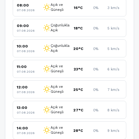
Açık ve
08:00
wb_sunny
16°C
0%
3 km/s
Güneşli
07.08.2026
Çoğunlukla
09:00
wb_sunny
18°C
0%
5 km/s
Açık
07.08.2026
Çoğunlukla
10:00
wb_sunny
20°C
0%
5 km/s
Açık
07.08.2026
Açık ve
11:00
wb_sunny
23°C
0%
6 km/s
Güneşli
07.08.2026
Açık ve
12:00
wb_sunny
25°C
0%
7 km/s
Güneşli
07.08.2026
Açık ve
13:00
wb_sunny
27°C
0%
8 km/s
Güneşli
07.08.2026
Açık ve
14:00
wb_sunny
28°C
0%
9 km/s
Güneşli
07.08.2026