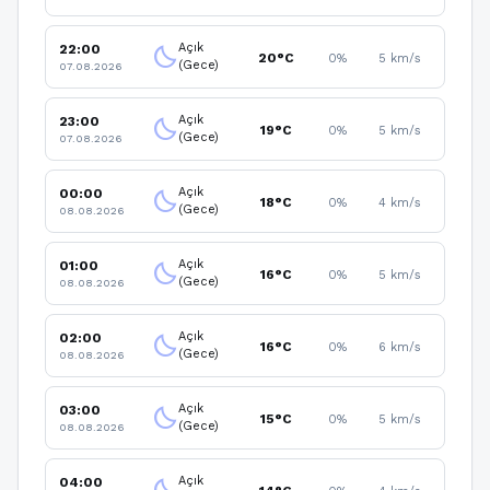
Açık
22:00
clear_night
20°C
0%
5 km/s
(Gece)
07.08.2026
Açık
23:00
clear_night
19°C
0%
5 km/s
(Gece)
07.08.2026
Açık
00:00
clear_night
18°C
0%
4 km/s
(Gece)
08.08.2026
Açık
01:00
clear_night
16°C
0%
5 km/s
(Gece)
08.08.2026
Açık
02:00
clear_night
16°C
0%
6 km/s
(Gece)
08.08.2026
Açık
03:00
clear_night
15°C
0%
5 km/s
(Gece)
08.08.2026
Açık
04:00