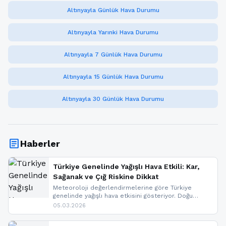
Altınyayla Günlük Hava Durumu
Altınyayla Yarınki Hava Durumu
Altınyayla 7 Günlük Hava Durumu
Altınyayla 15 Günlük Hava Durumu
Altınyayla 30 Günlük Hava Durumu
article
Haberler
Türkiye Genelinde Yağışlı Hava Etkili: Kar,
Sağanak ve Çığ Riskine Dikkat
Meteoroloji değerlendirmelerine göre Türkiye
genelinde yağışlı hava etkisini gösteriyor. Doğu
bölgelerinde kar yağışı beklenirken Marmara ve
05.03.2026
Kuzey Ege’de sağanak yağmur, yüksek kesimlerde
ise çığ tehlikesi bulunuyor. İç kesimlerde sis ve pus