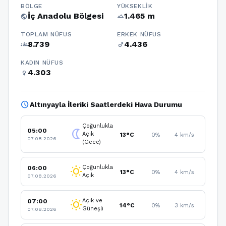
BÖLGE
YÜKSEKLIK
İç Anadolu Bölgesi
1.465 m
public
terrain
TOPLAM NÜFUS
ERKEK NÜFUS
8.739
4.436
groups
male
KADIN NÜFUS
4.303
female
schedule
Altınyayla İleriki Saatlerdeki Hava Durumu
Çoğunlukla
05:00
nightlight
Açık
13°C
0%
4 km/s
07.08.2026
(Gece)
Çoğunlukla
06:00
wb_sunny
13°C
0%
4 km/s
Açık
07.08.2026
Açık ve
07:00
wb_sunny
14°C
0%
3 km/s
Güneşli
07.08.2026