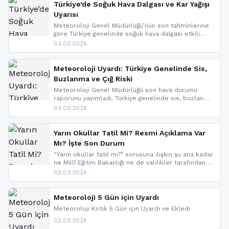
nedeniyle görüş mesafesinde azalma
Türkiye’de Soğuk Hava Dalgası ve Kar Yağışı
yaşanabileceği belirtiliyor.
Uyarısı
Meteoroloji Genel Müdürlüğü’nün son tahminlerine
göre Türkiye genelinde soğuk hava dalgası etkili
oluyor. Birçok il için kar yağışı ve buzlanma uyarısı
03.03.2026
geldi.
Meteoroloji Uyardı: Türkiye Genelinde Sis,
Buzlanma ve Çığ Riski
Meteoroloji Genel Müdürlüğü son hava durumu
raporunu yayımladı. Türkiye genelinde sis, buzlanma
ve don beklenirken Doğu Anadolu ve Doğu
03.03.2026
Karadeniz’in yüksek kesimlerinde çığ riski uyarısı
yapıldı. İşte son dakika meteoroloji gelişmeleri.
Yarın Okullar Tatil Mi? Resmi Açıklama Var
Mı? İşte Son Durum
“Yarın okullar tatil mi?” sorusuna ilişkin şu ana kadar
ne Millî Eğitim Bakanlığı ne de valilikler tarafından
yapılmış resmi bir tatil açıklaması bulunmamaktadır.
02.03.2026
Resmi bir duyuru gelmesi halinde gelişmeleri anında
paylaşacağız. En hızlı şekilde haberdar olmak için
sitemizi takip edebilir ve bildirimleri açabilirsiniz.
Meteoroloji 5 Gün için Uyardı
Meteoroloji Kritik 5 Gün için Uyardı ve Ekledi
02.03.2026