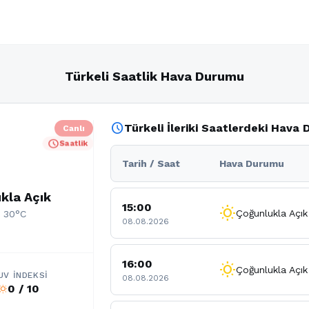
Türkeli Saatlik Hava Durumu
schedule
Türkeli İleriki Saatlerdeki Hava
Canlı
schedule
Saatlik
Tarih / Saat
Hava Durumu
kla Açık
15:00
wb_sunny
Çoğunlukla Açık
: 30°C
08.08.2026
16:00
wb_sunny
Çoğunlukla Açık
UV İNDEKSI
08.08.2026
0 / 10
b_sunny