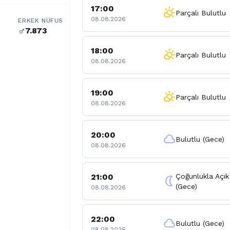
17:00
partly_cloudy_day
Parçalı Bulutlu
08.08.2026
ERKEK NÜFUS
7.873
male
18:00
partly_cloudy_day
Parçalı Bulutlu
08.08.2026
19:00
partly_cloudy_day
Parçalı Bulutlu
08.08.2026
20:00
cloud
Bulutlu (Gece)
08.08.2026
21:00
Çoğunlukla Açık
nightlight
(Gece)
08.08.2026
22:00
cloud
Bulutlu (Gece)
08.08.2026