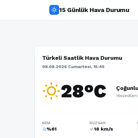
15 Günlük Hava Durumu
wb_sunny
Türkeli Saatlik Hava Durumu
08.08.2026 Cumartesi, 15:45
wb_sunny
28°C
Çoğunlu
Hissedilen
NEM
RÜZGAR
%61
18 km/s
humidity_percentage
air
w