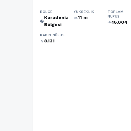
BÖLGE
YÜKSEKLIK
TOPLAM
NÜFUS
Karadeniz
11 m
terrain
public
16.004
groups
Bölgesi
KADIN NÜFUS
8.131
female