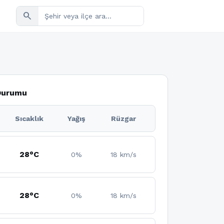
search
 Durumu
Sıcaklık
Yağış
Rüzgar
28°C
0%
18 km/s
28°C
0%
18 km/s