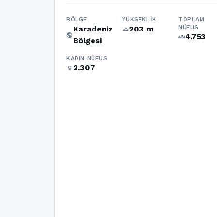
BÖLGE
YÜKSEKLIK
TOPLAM
NÜFUS
Karadeniz
203 m
terrain
public
4.753
groups
Bölgesi
KADIN NÜFUS
2.307
female