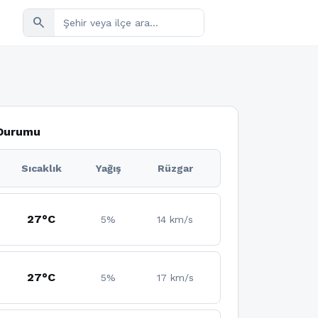
search
 Durumu
Sıcaklık
Yağış
Rüzgar
27°C
5%
14 km/s
27°C
5%
17 km/s