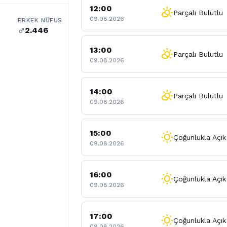
12:00
partly_cloudy_day
Parçalı Bulutlu
09.08.2026
ERKEK NÜFUS
2.446
male
13:00
partly_cloudy_day
Parçalı Bulutlu
09.08.2026
14:00
partly_cloudy_day
Parçalı Bulutlu
09.08.2026
15:00
wb_sunny
Çoğunlukla Açık
09.08.2026
16:00
wb_sunny
Çoğunlukla Açık
09.08.2026
17:00
wb_sunny
Çoğunlukla Açık
09.08.2026