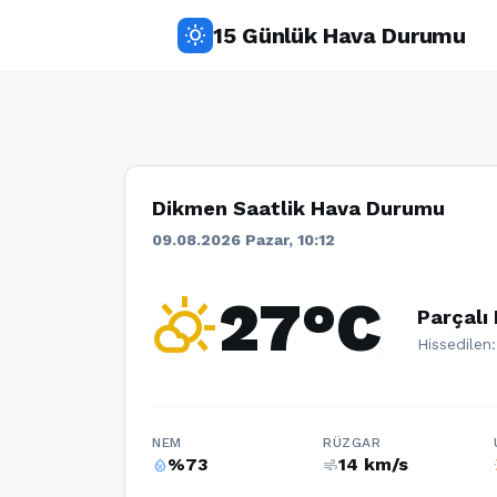
15 Günlük Hava Durumu
wb_sunny
Dikmen Saatlik Hava Durumu
09.08.2026 Pazar, 10:12
partly_cloudy_day
27°C
Parçalı 
Hissedilen
NEM
RÜZGAR
%73
14 km/s
humidity_percentage
air
w