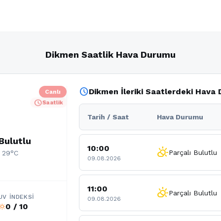
Dikmen Saatlik Hava Durumu
schedule
Dikmen İleriki Saatlerdeki Hava
Canlı
schedule
Saatlik
Tarih / Saat
Hava Durumu
Bulutlu
10:00
partly_cloudy_day
Parçalı Bulutlu
: 29°C
09.08.2026
11:00
partly_cloudy_day
Parçalı Bulutlu
UV İNDEKSI
09.08.2026
0 / 10
b_sunny