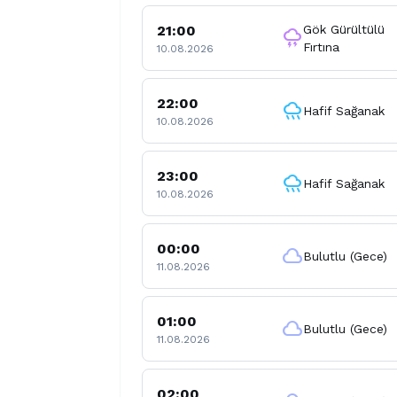
21:00
Gök Gürültülü
thunderstorm
Fırtına
10.08.2026
22:00
rainy
Hafif Sağanak
10.08.2026
23:00
rainy
Hafif Sağanak
10.08.2026
00:00
cloud
Bulutlu (Gece)
11.08.2026
01:00
cloud
Bulutlu (Gece)
11.08.2026
02:00