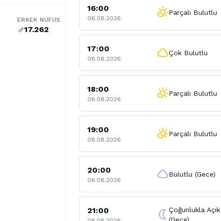
16:00
partly_cloudy_day
Parçalı Bulutlu
08.08.2026
ERKEK NÜFUS
17.262
male
17:00
cloud
Çok Bulutlu
08.08.2026
18:00
partly_cloudy_day
Parçalı Bulutlu
08.08.2026
19:00
partly_cloudy_day
Parçalı Bulutlu
08.08.2026
20:00
cloud
Bulutlu (Gece)
08.08.2026
21:00
Çoğunlukla Açık
nightlight
(Gece)
08.08.2026