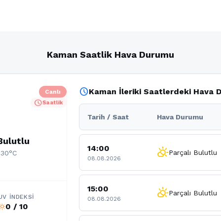
Kaman Saatlik Hava Durumu
schedule
Kaman İleriki Saatlerdeki Hava
Canlı
schedule
Saatlik
Tarih / Saat
Hava Durumu
Bulutlu
14:00
partly_cloudy_day
Parçalı Bulutlu
 30°C
08.08.2026
15:00
partly_cloudy_day
Parçalı Bulutlu
UV İNDEKSI
08.08.2026
0 / 10
b_sunny