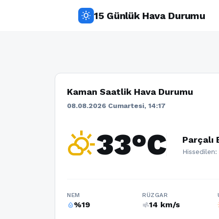
15 Günlük Hava Durumu
wb_sunny
Kaman Saatlik Hava Durumu
08.08.2026 Cumartesi, 14:17
partly_cloudy_day
33°C
Parçalı 
Hissedilen:
NEM
RÜZGAR
%19
14 km/s
humidity_percentage
air
w