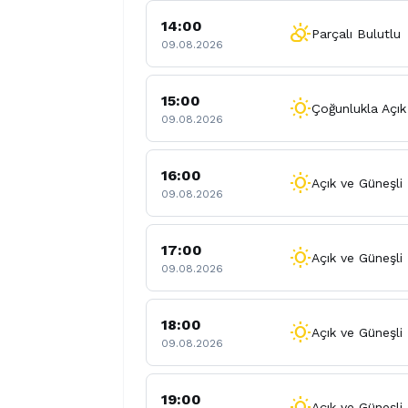
14:00
partly_cloudy_day
Parçalı Bulutlu
09.08.2026
15:00
wb_sunny
Çoğunlukla Açık
09.08.2026
16:00
wb_sunny
Açık ve Güneşli
09.08.2026
17:00
wb_sunny
Açık ve Güneşli
09.08.2026
18:00
wb_sunny
Açık ve Güneşli
09.08.2026
19:00
wb_sunny
Açık ve Güneşli