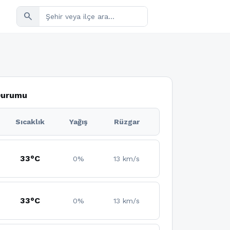
search
 Durumu
Sıcaklık
Yağış
Rüzgar
33°C
0%
13 km/s
33°C
0%
13 km/s