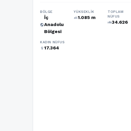
BÖLGE
YÜKSEKLIK
TOPLAM
NÜFUS
İç
1.085 m
terrain
34.626
groups
Anadolu
public
Bölgesi
KADIN NÜFUS
17.364
female