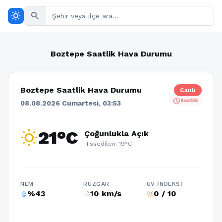
wb_sunny
search
Boztepe Saatlik Hava Durumu
Boztepe Saatlik Hava Durumu
Canlı
schedule
Saatlik
08.08.2026 Cumartesi, 03:53
wb_sunny
21°C
Çoğunlukla Açık
Hissedilen: 19°C
NEM
RÜZGAR
UV İNDEKSI
%43
10 km/s
0 / 10
humidity_percentage
air
wb_sunny