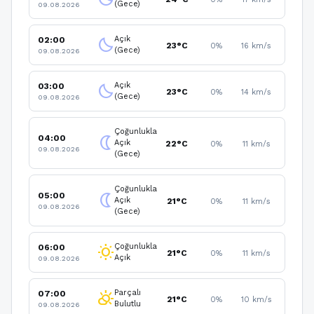
(Gece)
09.08.2026
Açık
02:00
clear_night
23°C
0%
16 km/s
(Gece)
09.08.2026
Açık
03:00
clear_night
23°C
0%
14 km/s
(Gece)
09.08.2026
Çoğunlukla
04:00
nightlight
Açık
22°C
0%
11 km/s
09.08.2026
(Gece)
Çoğunlukla
05:00
nightlight
Açık
21°C
0%
11 km/s
09.08.2026
(Gece)
Çoğunlukla
06:00
wb_sunny
21°C
0%
11 km/s
Açık
09.08.2026
Parçalı
07:00
partly_cloudy_day
21°C
0%
10 km/s
Bulutlu
09.08.2026