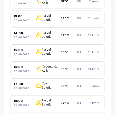
wb_sunny
31°C
0%
7 km/s
Açık
08.08.2026
Parçalı
13:00
partly_cloudy_day
32°C
0%
10 km/s
Bulutlu
08.08.2026
Parçalı
14:00
partly_cloudy_day
32°C
0%
12 km/s
Bulutlu
08.08.2026
Parçalı
15:00
partly_cloudy_day
33°C
0%
13 km/s
Bulutlu
08.08.2026
Çoğunlukla
16:00
wb_sunny
33°C
0%
14 km/s
Açık
08.08.2026
Çok
17:00
cloud
33°C
0%
7 km/s
Bulutlu
08.08.2026
Parçalı
18:00
partly_cloudy_day
32°C
0%
17 km/s
Bulutlu
08.08.2026