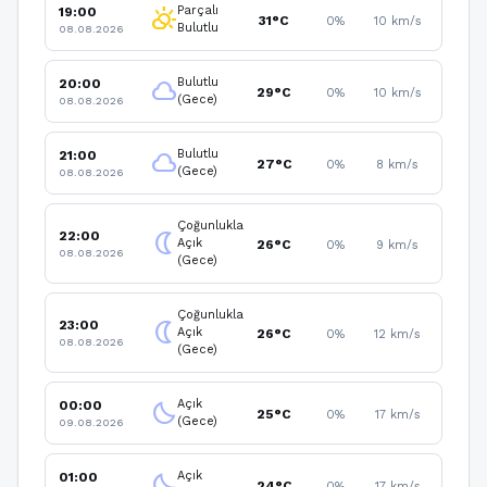
Parçalı
19:00
partly_cloudy_day
31°C
0%
10 km/s
Bulutlu
08.08.2026
Bulutlu
20:00
cloud
29°C
0%
10 km/s
(Gece)
08.08.2026
Bulutlu
21:00
cloud
27°C
0%
8 km/s
(Gece)
08.08.2026
Çoğunlukla
22:00
nightlight
Açık
26°C
0%
9 km/s
08.08.2026
(Gece)
Çoğunlukla
23:00
nightlight
Açık
26°C
0%
12 km/s
08.08.2026
(Gece)
Açık
00:00
clear_night
25°C
0%
17 km/s
(Gece)
09.08.2026
Açık
01:00
clear_night
24°C
0%
17 km/s