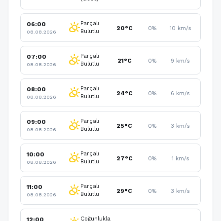
Parçalı
06:00
partly_cloudy_day
20°C
0%
10 km/s
Bulutlu
08.08.2026
Parçalı
07:00
partly_cloudy_day
21°C
0%
9 km/s
Bulutlu
08.08.2026
Parçalı
08:00
partly_cloudy_day
24°C
0%
6 km/s
Bulutlu
08.08.2026
Parçalı
09:00
partly_cloudy_day
25°C
0%
3 km/s
Bulutlu
08.08.2026
Parçalı
10:00
partly_cloudy_day
27°C
0%
1 km/s
Bulutlu
08.08.2026
Parçalı
11:00
partly_cloudy_day
29°C
0%
3 km/s
Bulutlu
08.08.2026
Çoğunlukla
12:00