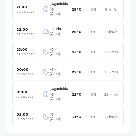
Çoğunlukla
21:00
nightlight
Açık
25°C
0%
8 km/s
09.08.2026
(Gece)
Bulutlu
22:00
cloud
25°C
0%
13 km/s
(Gece)
09.08.2026
Açık
23:00
clear_night
23°C
0%
23 km/s
(Gece)
09.08.2026
Açık
00:00
clear_night
22°C
0%
23 km/s
(Gece)
10.08.2026
Çoğunlukla
01:00
nightlight
Açık
22°C
0%
22 km/s
10.08.2026
(Gece)
Açık
02:00
clear_night
21°C
0%
21 km/s
(Gece)
10.08.2026