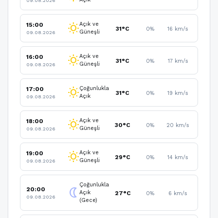
09.08.2026
Açık ve
15:00
wb_sunny
31°C
0%
16 km/s
Güneşli
09.08.2026
Açık ve
16:00
wb_sunny
31°C
0%
17 km/s
Güneşli
09.08.2026
Çoğunlukla
17:00
wb_sunny
31°C
0%
19 km/s
Açık
09.08.2026
Açık ve
18:00
wb_sunny
30°C
0%
20 km/s
Güneşli
09.08.2026
Açık ve
19:00
wb_sunny
29°C
0%
14 km/s
Güneşli
09.08.2026
Çoğunlukla
20:00
nightlight
Açık
27°C
0%
6 km/s
09.08.2026
(Gece)