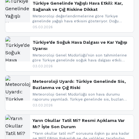
Türkiye Genelinde Yağışlı Hava Etkili: Kar,
Sağanak ve Çığ Riskine Dikkat
Meteoroloji değerlendirmelerine göre Türkiye
genelinde yağışlı hava etkisini gösteriyor. Doğu
bölgelerinde kar yağışı beklenirken Marmara ve
05.03.2026
Kuzey Ege’de sağanak yağmur, yüksek kesimlerde
ise çığ tehlikesi bulunuyor. İç kesimlerde sis ve pus
nedeniyle görüş mesafesinde azalma
Türkiye’de Soğuk Hava Dalgası ve Kar Yağışı
yaşanabileceği belirtiliyor.
Uyarısı
Meteoroloji Genel Müdürlüğü’nün son tahminlerine
göre Türkiye genelinde soğuk hava dalgası etkili
oluyor. Birçok il için kar yağışı ve buzlanma uyarısı
03.03.2026
geldi.
Meteoroloji Uyardı: Türkiye Genelinde Sis,
Buzlanma ve Çığ Riski
Meteoroloji Genel Müdürlüğü son hava durumu
raporunu yayımladı. Türkiye genelinde sis, buzlanma
ve don beklenirken Doğu Anadolu ve Doğu
03.03.2026
Karadeniz’in yüksek kesimlerinde çığ riski uyarısı
yapıldı. İşte son dakika meteoroloji gelişmeleri.
Yarın Okullar Tatil Mi? Resmi Açıklama Var
Mı? İşte Son Durum
“Yarın okullar tatil mi?” sorusuna ilişkin şu ana kadar
ne Millî Eğitim Bakanlığı ne de valilikler tarafından