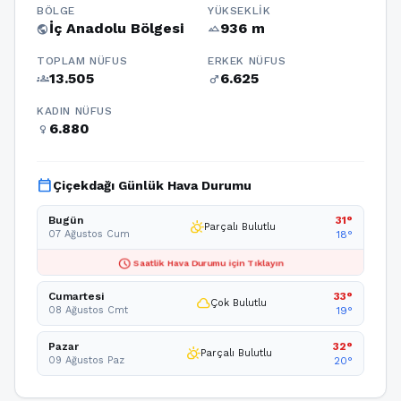
BÖLGE
YÜKSEKLIK
İç Anadolu Bölgesi
936 m
public
terrain
TOPLAM NÜFUS
ERKEK NÜFUS
13.505
6.625
groups
male
KADIN NÜFUS
6.880
female
calendar_today
Çiçekdağı Günlük Hava Durumu
Bugün
31°
partly_cloudy_day
Parçalı Bulutlu
07 Ağustos Cum
18°
schedule
Saatlik Hava Durumu için Tıklayın
Cumartesi
33°
cloud
Çok Bulutlu
08 Ağustos Cmt
19°
Pazar
32°
partly_cloudy_day
Parçalı Bulutlu
09 Ağustos Paz
20°