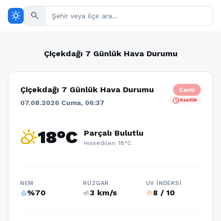
wb_sunny
search
Çiçekdağı 7 Günlük Hava Durumu
Çiçekdağı 7 Günlük Hava Durumu
Canlı
schedule
Saatlik
07.08.2026 Cuma, 06:37
partly_cloudy_day
18°C
Parçalı Bulutlu
Hissedilen: 18°C
NEM
RÜZGAR
UV İNDEKSI
%70
3 km/s
8 / 10
humidity_percentage
air
wb_sunny