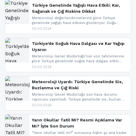
Türkiye Genelinde Yağışlı Hava Etkili: Kar,
Sağanak ve Çığ Riskine Dikkat
Meteoroloji değerlendirmelerine göre Türkiye
genelinde yağışlı hava etkisini gösteriyor. Doğu
bölgelerinde kar yağışı beklenirken Marmara ve
05.03.2026
Kuzey Ege’de sağanak yağmur, yüksek kesimlerde
ise çığ tehlikesi bulunuyor. İç kesimlerde sis ve pus
nedeniyle görüş mesafesinde azalma
Türkiye’de Soğuk Hava Dalgası ve Kar Yağışı
yaşanabileceği belirtiliyor.
Uyarısı
Meteoroloji Genel Müdürlüğü’nün son tahminlerine
göre Türkiye genelinde soğuk hava dalgası etkili
oluyor. Birçok il için kar yağışı ve buzlanma uyarısı
03.03.2026
geldi.
Meteoroloji Uyardı: Türkiye Genelinde Sis,
Buzlanma ve Çığ Riski
Meteoroloji Genel Müdürlüğü son hava durumu
raporunu yayımladı. Türkiye genelinde sis, buzlanma
ve don beklenirken Doğu Anadolu ve Doğu
03.03.2026
Karadeniz’in yüksek kesimlerinde çığ riski uyarısı
yapıldı. İşte son dakika meteoroloji gelişmeleri.
Yarın Okullar Tatil Mi? Resmi Açıklama Var
Mı? İşte Son Durum
“Yarın okullar tatil mi?” sorusuna ilişkin şu ana kadar