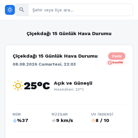
wb_sunny
search
Çiçekdağı 15 Günlük Hava Durumu
Çiçekdağı 15 Günlük Hava Durumu
Canlı
schedule
Saatlik
08.08.2026 Cumartesi, 22:03
wb_sunny
25°C
Açık ve Güneşli
Hissedilen: 23°C
NEM
RÜZGAR
UV İNDEKSI
%37
9 km/s
8 / 10
humidity_percentage
air
wb_sunny