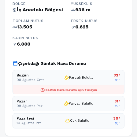
BÖLGE
YÜKSEKLIK
İç Anadolu Bölgesi
936 m
public
terrain
TOPLAM NÜFUS
ERKEK NÜFUS
13.505
6.625
groups
male
KADIN NÜFUS
6.880
female
calendar_today
Çiçekdağı Günlük Hava Durumu
Bugün
32°
partly_cloudy_day
Parçalı Bulutlu
08 Ağustos Cmt
18°
schedule
Saatlik Hava Durumu için Tıklayın
Pazar
31°
partly_cloudy_day
Parçalı Bulutlu
09 Ağustos Paz
19°
Pazartesi
30°
cloud
Çok Bulutlu
10 Ağustos Pzt
18°