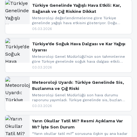
Türkiye Genelinde Yağışlı Hava Etkili: Kar,
Sağanak ve Çığ Riskine Dikkat
Meteoroloji değerlendirmelerine göre Türkiye
genelinde yağışlı hava etkisini gösteriyor. Doğu
bölgelerinde kar yağışı beklenirken Marmara ve
05.03.2026
Kuzey Ege’de sağanak yağmur, yüksek kesimlerde
ise çığ tehlikesi bulunuyor. İç kesimlerde sis ve pus
nedeniyle görüş mesafesinde azalma
Türkiye’de Soğuk Hava Dalgası ve Kar Yağışı
yaşanabileceği belirtiliyor.
Uyarısı
Meteoroloji Genel Müdürlüğü’nün son tahminlerine
göre Türkiye genelinde soğuk hava dalgası etkili
oluyor. Birçok il için kar yağışı ve buzlanma uyarısı
03.03.2026
geldi.
Meteoroloji Uyardı: Türkiye Genelinde Sis,
Buzlanma ve Çığ Riski
Meteoroloji Genel Müdürlüğü son hava durumu
raporunu yayımladı. Türkiye genelinde sis, buzlanma
ve don beklenirken Doğu Anadolu ve Doğu
03.03.2026
Karadeniz’in yüksek kesimlerinde çığ riski uyarısı
yapıldı. İşte son dakika meteoroloji gelişmeleri.
Yarın Okullar Tatil Mi? Resmi Açıklama Var
Mı? İşte Son Durum
“Yarın okullar tatil mi?” sorusuna ilişkin şu ana kadar