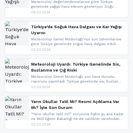
Meteoroloji değerlendirmelerine göre Türkiye
genelinde yağışlı hava etkisini gösteriyor. Doğu
bölgelerinde kar yağışı beklenirken Marmara ve
05.03.2026
Kuzey Ege’de sağanak yağmur, yüksek kesimlerde
ise çığ tehlikesi bulunuyor. İç kesimlerde sis ve pus
nedeniyle görüş mesafesinde azalma
Türkiye’de Soğuk Hava Dalgası ve Kar Yağışı
yaşanabileceği belirtiliyor.
Uyarısı
Meteoroloji Genel Müdürlüğü’nün son tahminlerine
göre Türkiye genelinde soğuk hava dalgası etkili
oluyor. Birçok il için kar yağışı ve buzlanma uyarısı
03.03.2026
geldi.
Meteoroloji Uyardı: Türkiye Genelinde Sis,
Buzlanma ve Çığ Riski
Meteoroloji Genel Müdürlüğü son hava durumu
raporunu yayımladı. Türkiye genelinde sis, buzlanma
ve don beklenirken Doğu Anadolu ve Doğu
03.03.2026
Karadeniz’in yüksek kesimlerinde çığ riski uyarısı
yapıldı. İşte son dakika meteoroloji gelişmeleri.
Yarın Okullar Tatil Mi? Resmi Açıklama Var
Mı? İşte Son Durum
“Yarın okullar tatil mi?” sorusuna ilişkin şu ana kadar
ne Millî Eğitim Bakanlığı ne de valilikler tarafından
yapılmış resmi bir tatil açıklaması bulunmamaktadır.
02.03.2026
Resmi bir duyuru gelmesi halinde gelişmeleri anında