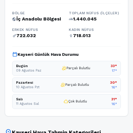
BÖLGE
TOPLAM NÜFUS (İLÇELER)
İç Anadolu Bölgesi
1.440.045
public
groups
ERKEK NÜFUS
KADIN NÜFUS
722.032
718.013
male
female
calendar_today
Kayseri Günlük Hava Durumu
Bugün
33°
partly_cloudy_day
Parçalı Bulutlu
09 Ağustos Paz
17°
Pazartesi
30°
partly_cloudy_day
Parçalı Bulutlu
10 Ağustos Pzt
16°
Salı
31°
cloud
Çok Bulutlu
11 Ağustos Sal
16°
location_on
Kayseri Hava Tahmin Kategorileri