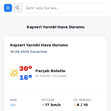
wb_sunny
search
Kayseri Yarınki Hava Durumu
Kayseri Yarınki Hava Durumu
10.08.2026 Pazartesi
30°
partly_cloudy_day
Parçalı Bulutlu
16°
En Yüksek / En Düşük
NEM
RÜZGAR
UV İNDEKSI
-
17 km/s
8 / 10
humidity_percentage
air
wb_sunny