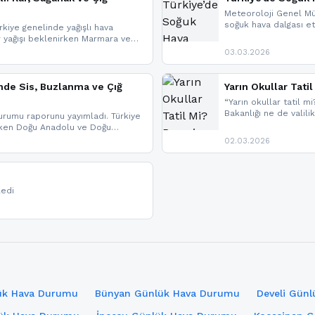
Meteoroloji Genel Mü
soğuk hava dalgası etk
kiye genelinde yağışlı hava
geldi.
r yağışı beklenirken Marmara ve
imlerde ise çığ tehlikesi
03.03.2026
eniyle görüş mesafesinde azalma
nde Sis, Buzlanma ve Çığ
Yarın Okullar Tat
“Yarın okullar tatil mi
Bakanlığı ne de valili
rumu raporunu yayımladı. Türkiye
bulunmamaktadır. Res
rken Doğu Anadolu ve Doğu
paylaşacağız. En hızlı
 uyarısı yapıldı. İşte son dakika
02.03.2026
bildirimleri açabilirsin
ledi
lük Hava Durumu
Bünyan Günlük Hava Durumu
Develi Gün