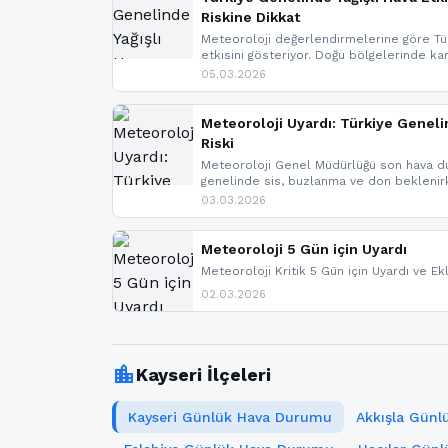
Riskine Dikkat
Meteoroloji değerlendirmelerine göre Tür
etkisini gösteriyor. Doğu bölgelerinde ka
Kuzey Ege’de sağanak yağmur, yüksek kes
05.03.2026
bulunuyor. İç kesimlerde sis ve pus ned
yaşanabileceği belirtiliyor.
Meteoroloji Uyardı: Türkiye Geneli
Riski
Meteoroloji Genel Müdürlüğü son hava du
genelinde sis, buzlanma ve don bekleni
Karadeniz’in yüksek kesimlerinde çığ riski
03.03.2026
meteoroloji gelişmeleri.
Meteoroloji 5 Gün için Uyardı
Meteoroloji Kritik 5 Gün için Uyardı ve Ek
02.03.2026
location_city
Kayseri İlçeleri
Kayseri Günlük Hava Durumu
Akkışla Gün