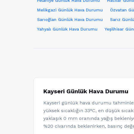
Felahiye Günlük Hava Durumu
Hacılar Gün
Melikgazi Günlük Hava Durumu
Özvatan G
Sarıoğlan Günlük Hava Durumu
Sarız Günl
Yahyalı Günlük Hava Durumu
Yeşilhisar G
Kayseri Günlük Hava Durumu
Kayseri günlük hava durumu tahminler
yüksek sıcaklığın 33°C, en düşük sıcakl
yaklaşık 0 mm oranında yağış bekleniy
%20 civarında beklenirken, basınç değe