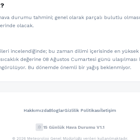
k?
 hava durumu tahmini; genel olarak parçalı bulutlu olması
lerinde olacak.
eri incelendiğinde; bu zaman dilimi içerisinde en yüksek 
 sıcaklık değerine 08 Ağustos Cumartesi günü ulaşılması b
görülüyor. Bu dönemde önemli bir yağış beklenmiyor.
Hakkımızda
Bloglar
Gizlilik Politikası
İletişim
wb_sunny
15 Günlük Hava Durumu V1.1
© 2026 Meteoroloji Genel Müdürlüğü verileri kullanılmaktadır.