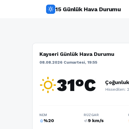
15 Günlük Hava Durumu
wb_sunny
Kayseri Günlük Hava Durumu
08.08.2026 Cumartesi, 19:55
wb_sunny
31°C
Çoğunluk
Hissedilen: 
NEM
RÜZGAR
%20
9 km/s
humidity_percentage
air
w