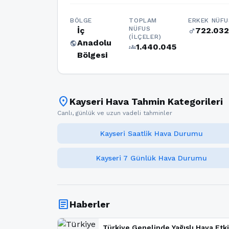
BÖLGE
TOPLAM
ERKEK NÜFU
NÜFUS
İç
722.032
male
(İLÇELER)
Anadolu
public
1.440.045
groups
Bölgesi
location_on
Kayseri Hava Tahmin Kategorileri
Canlı, günlük ve uzun vadeli tahminler
Kayseri Saatlik Hava Durumu
Kayseri 7 Günlük Hava Durumu
article
Haberler
Türkiye Genelinde Yağışlı Hava Etki