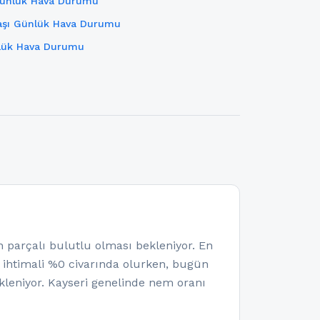
Günlük Hava Durumu
aşı Günlük Hava Durumu
lük Hava Durumu
arçalı bulutlu olması bekleniyor. En
a ihtimali %0 civarında olurken, bugün
leniyor. Kayseri genelinde nem oranı