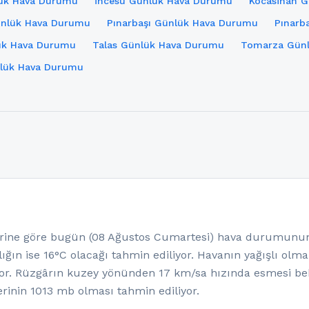
lük Hava Durumu
İncesu Günlük Hava Durumu
Kocasinan 
ünlük Hava Durumu
Pınarbaşı Günlük Hava Durumu
Pınarb
ük Hava Durumu
Talas Günlük Hava Durumu
Tomarza Gün
ünlük Hava Durumu
ine göre bugün (08 Ağustos Cumartesi) hava durumunun p
ığın ise 16°C olacağı tahmin ediliyor. Havanın yağışlı olm
or. Rüzgârın kuzey yönünden 17 km/sa hızında esmesi bek
rinin 1013 mb olması tahmin ediliyor.