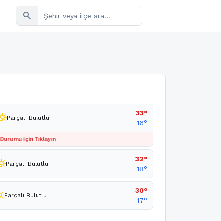
search
33°
tly_cloudy_day
Parçalı Bulutlu
16°
 Durumu için Tıklayın
32°
y_cloudy_day
Parçalı Bulutlu
18°
30°
loudy_day
Parçalı Bulutlu
17°