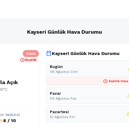
Kayseri Günlük Hava Durumu
calendar_today
Kayseri Günlük Hava Durumu
Canlı
schedule
Saatlik
Bugün
par
08 Ağustos Cmt
schedule
la Açık
Saatlik Hava
28°C
Pazar
partl
09 Ağustos Paz
Pazartesi
partly_c
UV İNDEKSI
10 Ağustos Pzt
8 / 10
b_sunny