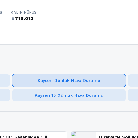
S
KADIN NÜFUS
718.013
female
Kayseri Günlük Hava Durumu
Kayseri 15 Günlük Hava Durumu
li: Kar, Sağanak ve Çığ
Türkiye’de Soğuk H