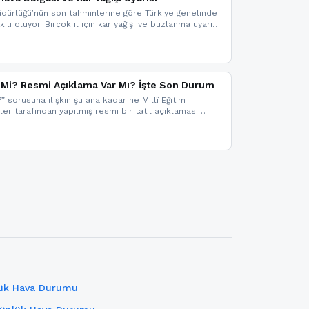
dürlüğü’nün son tahminlerine göre Türkiye genelinde
ili oluyor. Birçok il için kar yağışı ve buzlanma uyarısı
il Mi? Resmi Açıklama Var Mı? İşte Son Durum
?” sorusuna ilişkin şu ana kadar ne Millî Eğitim
kler tarafından yapılmış resmi bir tatil açıklaması
mi bir duyuru gelmesi halinde gelişmeleri anında
 şekilde haberdar olmak için sitemizi takip edebilir ve
iz.
lük Hava Durumu