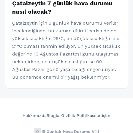
Çatalzeytin 7 günlük hava durumu
nasıl olacak?
Çatalzeytin için 3 günlük hava durumu verileri
incelendiğinde; bu zaman dilimi içerisinde en
yüksek sıcaklığın 29°C, en düşük sıcaklığın ise
21°C olması tahmin ediliyor. En yüksek sıcaklık
değerine 10 Ağustos Pazartesi günü ulaşılması
beklenirken, en düşük sıcaklığın ise 09
Ağustos Pazar günü yaşanacağı öngörülüyor.
Bu dönemde önemli bir yağış beklenmiyor.
Hakkımızda
Bloglar
Gizlilik Politikası
İletişim
wb_sunny
15 Günlük Hava Durumu V1.1