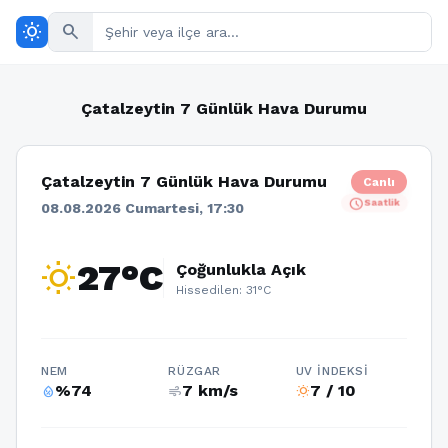
wb_sunny
search
Çatalzeytin 7 Günlük Hava Durumu
Çatalzeytin 7 Günlük Hava Durumu
Canlı
schedule
Saatlik
08.08.2026 Cumartesi, 17:30
wb_sunny
27°C
Çoğunlukla Açık
Hissedilen: 31°C
NEM
RÜZGAR
UV İNDEKSI
%74
7 km/s
7 / 10
humidity_percentage
air
wb_sunny