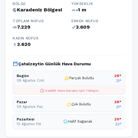
BÖLGE
YÜKSEKLIK
Karadeniz Bölgesi
-1 m
public
terrain
TOPLAM NÜFUS
ERKEK NÜFUS
7.229
3.609
groups
male
KADIN NÜFUS
3.620
female
calendar_today
Çatalzeytin Günlük Hava Durumu
Bugün
28°
partly_cloudy_day
Parçalı Bulutlu
08 Ağustos Cmt
21°
schedule
Saatlik Hava Durumu için Tıklayın
Pazar
28°
cloud
Çok Bulutlu
09 Ağustos Paz
21°
Pazartesi
29°
rainy
Hafif Sağanak
10 Ağustos Pzt
22°