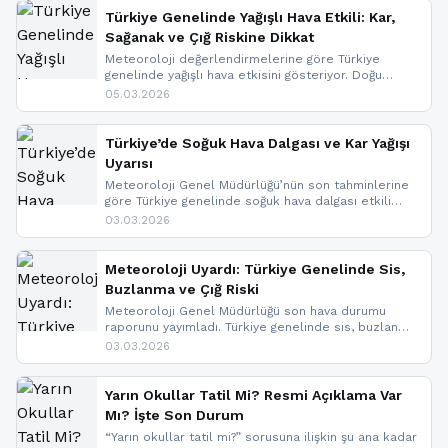
Türkiye Genelinde Yağışlı Hava Etkili: Kar,
Sağanak ve Çığ Riskine Dikkat
Meteoroloji değerlendirmelerine göre Türkiye
genelinde yağışlı hava etkisini gösteriyor. Doğu
bölgelerinde kar yağışı beklenirken Marmara ve
05.03.2026
Kuzey Ege’de sağanak yağmur, yüksek kesimlerde
ise çığ tehlikesi bulunuyor. İç kesimlerde sis ve pus
nedeniyle görüş mesafesinde azalma
Türkiye’de Soğuk Hava Dalgası ve Kar Yağışı
yaşanabileceği belirtiliyor.
Uyarısı
Meteoroloji Genel Müdürlüğü’nün son tahminlerine
göre Türkiye genelinde soğuk hava dalgası etkili
oluyor. Birçok il için kar yağışı ve buzlanma uyarısı
03.03.2026
geldi.
Meteoroloji Uyardı: Türkiye Genelinde Sis,
Buzlanma ve Çığ Riski
Meteoroloji Genel Müdürlüğü son hava durumu
raporunu yayımladı. Türkiye genelinde sis, buzlanma
ve don beklenirken Doğu Anadolu ve Doğu
03.03.2026
Karadeniz’in yüksek kesimlerinde çığ riski uyarısı
yapıldı. İşte son dakika meteoroloji gelişmeleri.
Yarın Okullar Tatil Mi? Resmi Açıklama Var
Mı? İşte Son Durum
“Yarın okullar tatil mi?” sorusuna ilişkin şu ana kadar