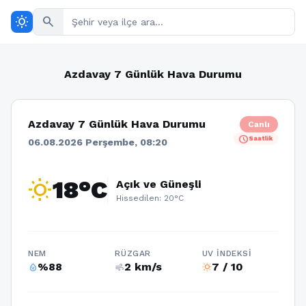
wb_sunny
search
Azdavay 7 Günlük Hava Durumu
Azdavay 7 Günlük Hava Durumu
Canlı
schedule
Saatlik
06.08.2026 Perşembe, 08:20
wb_sunny
18°C
Açık ve Güneşli
Hissedilen: 20°C
NEM
RÜZGAR
UV İNDEKSI
%88
2 km/s
7 / 10
humidity_percentage
air
wb_sunny