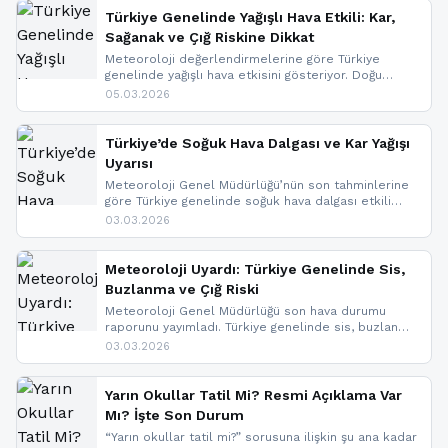
Türkiye Genelinde Yağışlı Hava Etkili: Kar,
Sağanak ve Çığ Riskine Dikkat
Meteoroloji değerlendirmelerine göre Türkiye
genelinde yağışlı hava etkisini gösteriyor. Doğu
bölgelerinde kar yağışı beklenirken Marmara ve
05.03.2026
Kuzey Ege’de sağanak yağmur, yüksek kesimlerde
ise çığ tehlikesi bulunuyor. İç kesimlerde sis ve pus
nedeniyle görüş mesafesinde azalma
Türkiye’de Soğuk Hava Dalgası ve Kar Yağışı
yaşanabileceği belirtiliyor.
Uyarısı
Meteoroloji Genel Müdürlüğü’nün son tahminlerine
göre Türkiye genelinde soğuk hava dalgası etkili
oluyor. Birçok il için kar yağışı ve buzlanma uyarısı
03.03.2026
geldi.
Meteoroloji Uyardı: Türkiye Genelinde Sis,
Buzlanma ve Çığ Riski
Meteoroloji Genel Müdürlüğü son hava durumu
raporunu yayımladı. Türkiye genelinde sis, buzlanma
ve don beklenirken Doğu Anadolu ve Doğu
03.03.2026
Karadeniz’in yüksek kesimlerinde çığ riski uyarısı
yapıldı. İşte son dakika meteoroloji gelişmeleri.
Yarın Okullar Tatil Mi? Resmi Açıklama Var
Mı? İşte Son Durum
“Yarın okullar tatil mi?” sorusuna ilişkin şu ana kadar