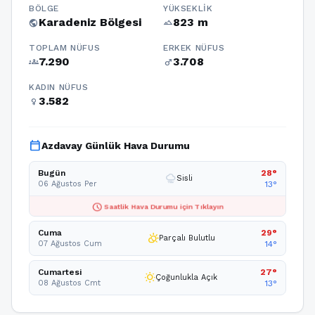
BÖLGE
YÜKSEKLIK
Karadeniz Bölgesi
823 m
public
terrain
TOPLAM NÜFUS
ERKEK NÜFUS
7.290
3.708
groups
male
KADIN NÜFUS
3.582
female
calendar_today
Azdavay Günlük Hava Durumu
Bugün
28°
foggy
Sisli
06 Ağustos Per
13°
schedule
Saatlik Hava Durumu için Tıklayın
Cuma
29°
partly_cloudy_day
Parçalı Bulutlu
07 Ağustos Cum
14°
Cumartesi
27°
wb_sunny
Çoğunlukla Açık
08 Ağustos Cmt
13°