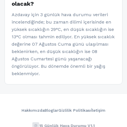
olacak?
Azdavay için 3 günlük hava durumu verileri
incelendiğinde; bu zaman dilimi içerisinde en
yüksek sıcaklığın 29°C, en düşük sıcaklığın ise
13°C olması tahmin ediliyor. En yüksek sıcaklık
değerine 07 Ağustos Cuma günü ulaşılması
beklenirken, en düşük sıcaklığın ise 08
Ağustos Cumartesi günü yaşanacağı
öngörülüyor. Bu dönemde önemli bir yağış
beklenmiyor.
Hakkımızda
Bloglar
Gizlilik Politikası
İletişim
wb_sunny
15 Günlük Hava Durumu V1.1