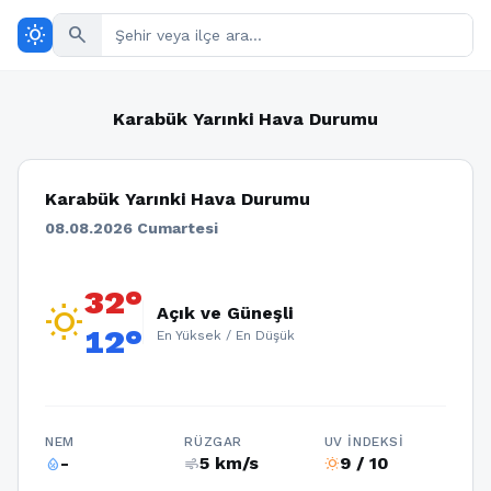
wb_sunny
search
Karabük Yarınki Hava Durumu
Karabük Yarınki Hava Durumu
08.08.2026 Cumartesi
32°
wb_sunny
Açık ve Güneşli
12°
En Yüksek / En Düşük
NEM
RÜZGAR
UV İNDEKSI
-
5 km/s
9 / 10
humidity_percentage
air
wb_sunny