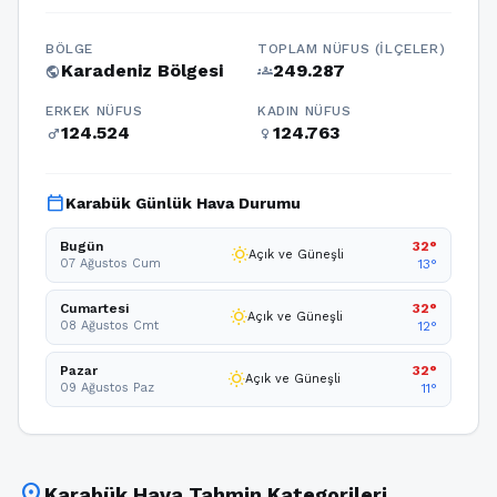
BÖLGE
TOPLAM NÜFUS (İLÇELER)
Karadeniz Bölgesi
249.287
public
groups
ERKEK NÜFUS
KADIN NÜFUS
124.524
124.763
male
female
calendar_today
Karabük Günlük Hava Durumu
Bugün
32°
wb_sunny
Açık ve Güneşli
07 Ağustos Cum
13°
Cumartesi
32°
wb_sunny
Açık ve Güneşli
08 Ağustos Cmt
12°
Pazar
32°
wb_sunny
Açık ve Güneşli
09 Ağustos Paz
11°
location_on
Karabük Hava Tahmin Kategorileri