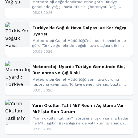
Meteoroloji değerlendirmelerine göre Türkiye
genelinde yağışlı hava etkisini gösteriyor. Doğu
bölgelerinde kar yağışı beklenirken Marmara ve
05.03.2026
Kuzey Ege’de sağanak yağmur, yüksek kesimlerde
ise çığ tehlikesi bulunuyor. İç kesimlerde sis ve pus
nedeniyle görüş mesafesinde azalma
Türkiye’de Soğuk Hava Dalgası ve Kar Yağışı
yaşanabileceği belirtiliyor.
Uyarısı
Meteoroloji Genel Müdürlüğü’nün son tahminlerine
göre Türkiye genelinde soğuk hava dalgası etkili
oluyor. Birçok il için kar yağışı ve buzlanma uyarısı
03.03.2026
geldi.
Meteoroloji Uyardı: Türkiye Genelinde Sis,
Buzlanma ve Çığ Riski
Meteoroloji Genel Müdürlüğü son hava durumu
raporunu yayımladı. Türkiye genelinde sis, buzlanma
ve don beklenirken Doğu Anadolu ve Doğu
03.03.2026
Karadeniz’in yüksek kesimlerinde çığ riski uyarısı
yapıldı. İşte son dakika meteoroloji gelişmeleri.
Yarın Okullar Tatil Mi? Resmi Açıklama Var
Mı? İşte Son Durum
“Yarın okullar tatil mi?” sorusuna ilişkin şu ana kadar
ne Millî Eğitim Bakanlığı ne de valilikler tarafından
yapılmış resmi bir tatil açıklaması bulunmamaktadır.
02.03.2026
Resmi bir duyuru gelmesi halinde gelişmeleri anında