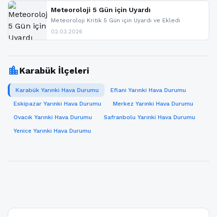
paylaşacağız. En hızlı şekilde haberdar olmak için
sitemizi takip edebilir ve bildirimleri açabilirsiniz.
Meteoroloji 5 Gün için Uyardı
Meteoroloji Kritik 5 Gün için Uyardı ve Ekledi
02.03.2026
location_city
Karabük İlçeleri
Karabük Yarınki Hava Durumu
Eflani Yarınki Hava Durumu
Eskipazar Yarınki Hava Durumu
Merkez Yarınki Hava Durumu
Ovacık Yarınki Hava Durumu
Safranbolu Yarınki Hava Durumu
Yenice Yarınki Hava Durumu