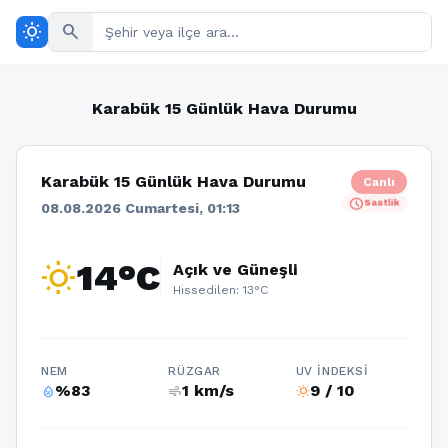
wb_sunny
search
Karabük 15 Günlük Hava Durumu
Karabük 15 Günlük Hava Durumu
Canlı
schedule
Saatlik
08.08.2026 Cumartesi, 01:13
wb_sunny
14°C
Açık ve Güneşli
Hissedilen: 13°C
NEM
RÜZGAR
UV İNDEKSI
%83
1 km/s
9 / 10
humidity_percentage
air
wb_sunny