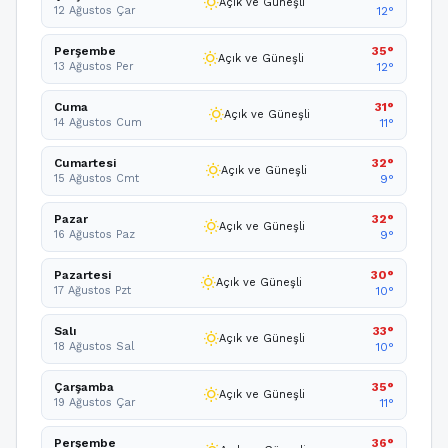
wb_sunny
Açık ve Güneşli
12 Ağustos Çar
12°
Perşembe
35°
wb_sunny
Açık ve Güneşli
13 Ağustos Per
12°
Cuma
31°
wb_sunny
Açık ve Güneşli
14 Ağustos Cum
11°
Cumartesi
32°
wb_sunny
Açık ve Güneşli
15 Ağustos Cmt
9°
Pazar
32°
wb_sunny
Açık ve Güneşli
16 Ağustos Paz
9°
Pazartesi
30°
wb_sunny
Açık ve Güneşli
17 Ağustos Pzt
10°
Salı
33°
wb_sunny
Açık ve Güneşli
18 Ağustos Sal
10°
Çarşamba
35°
wb_sunny
Açık ve Güneşli
19 Ağustos Çar
11°
Perşembe
36°