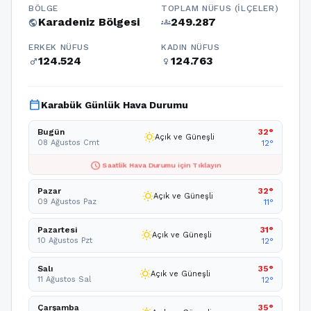
BÖLGE
TOPLAM NÜFUS (İLÇELER)
Karadeniz Bölgesi
249.287
public
groups
ERKEK NÜFUS
KADIN NÜFUS
124.524
124.763
male
female
calendar_today
Karabük Günlük Hava Durumu
Bugün
32°
wb_sunny
Açık ve Güneşli
08 Ağustos Cmt
12°
schedule
Saatlik Hava Durumu için Tıklayın
Pazar
32°
wb_sunny
Açık ve Güneşli
09 Ağustos Paz
11°
Pazartesi
31°
wb_sunny
Açık ve Güneşli
10 Ağustos Pzt
12°
Salı
35°
wb_sunny
Açık ve Güneşli
11 Ağustos Sal
12°
Çarşamba
35°