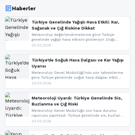
article
Haberler
Türkiye Genelinde Yağışlı Hava Etkili: Kar,
Sağanak ve Çığ Riskine Dikkat
Meteoroloji değerlendirmelerine göre Türkiye
genelinde yağışlı hava etkisini gösteriyor. Doğu
bölgelerinde kar yağışı beklenirken Marmara ve
05.03.2026
Kuzey Ege’de sağanak yağmur, yüksek kesimlerde
ise çığ tehlikesi bulunuyor. İç kesimlerde sis ve pus
nedeniyle görüş mesafesinde azalma
Türkiye’de Soğuk Hava Dalgası ve Kar Yağışı
yaşanabileceği belirtiliyor.
Uyarısı
Meteoroloji Genel Müdürlüğü’nün son tahminlerine
göre Türkiye genelinde soğuk hava dalgası etkili
oluyor. Birçok il için kar yağışı ve buzlanma uyarısı
03.03.2026
geldi.
Meteoroloji Uyardı: Türkiye Genelinde Sis,
Buzlanma ve Çığ Riski
Meteoroloji Genel Müdürlüğü son hava durumu
raporunu yayımladı. Türkiye genelinde sis, buzlanma
ve don beklenirken Doğu Anadolu ve Doğu
03.03.2026
Karadeniz’in yüksek kesimlerinde çığ riski uyarısı
yapıldı. İşte son dakika meteoroloji gelişmeleri.