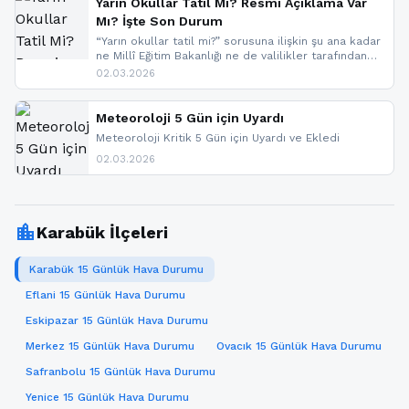
Yarın Okullar Tatil Mi? Resmi Açıklama Var
Mı? İşte Son Durum
“Yarın okullar tatil mi?” sorusuna ilişkin şu ana kadar
ne Millî Eğitim Bakanlığı ne de valilikler tarafından
yapılmış resmi bir tatil açıklaması bulunmamaktadır.
02.03.2026
Resmi bir duyuru gelmesi halinde gelişmeleri anında
paylaşacağız. En hızlı şekilde haberdar olmak için
sitemizi takip edebilir ve bildirimleri açabilirsiniz.
Meteoroloji 5 Gün için Uyardı
Meteoroloji Kritik 5 Gün için Uyardı ve Ekledi
02.03.2026
location_city
Karabük İlçeleri
Karabük 15 Günlük Hava Durumu
Eflani 15 Günlük Hava Durumu
Eskipazar 15 Günlük Hava Durumu
Merkez 15 Günlük Hava Durumu
Ovacık 15 Günlük Hava Durumu
Safranbolu 15 Günlük Hava Durumu
Yenice 15 Günlük Hava Durumu