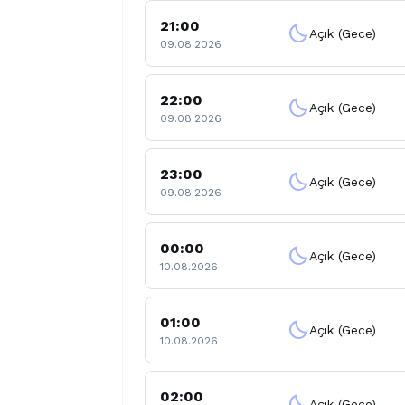
21:00
clear_night
Açık (Gece)
09.08.2026
22:00
clear_night
Açık (Gece)
09.08.2026
23:00
clear_night
Açık (Gece)
09.08.2026
00:00
clear_night
Açık (Gece)
10.08.2026
01:00
clear_night
Açık (Gece)
10.08.2026
02:00
clear_night
Açık (Gece)