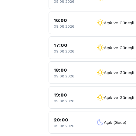
09.08.2026
16:00
wb_sunny
Açık ve Güneşli
09.08.2026
17:00
wb_sunny
Açık ve Güneşli
09.08.2026
18:00
wb_sunny
Açık ve Güneşli
09.08.2026
19:00
wb_sunny
Açık ve Güneşli
09.08.2026
20:00
clear_night
Açık (Gece)
09.08.2026