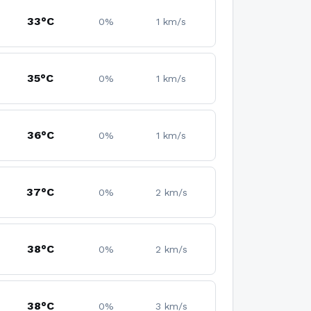
33°C
0%
1 km/s
35°C
0%
1 km/s
36°C
0%
1 km/s
37°C
0%
2 km/s
38°C
0%
2 km/s
38°C
0%
3 km/s