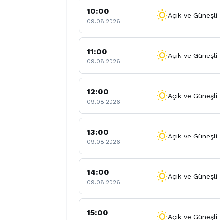
10:00
wb_sunny
Açık ve Güneşli
09.08.2026
11:00
wb_sunny
Açık ve Güneşli
09.08.2026
12:00
wb_sunny
Açık ve Güneşli
09.08.2026
13:00
wb_sunny
Açık ve Güneşli
09.08.2026
14:00
wb_sunny
Açık ve Güneşli
09.08.2026
15:00
wb_sunny
Açık ve Güneşli