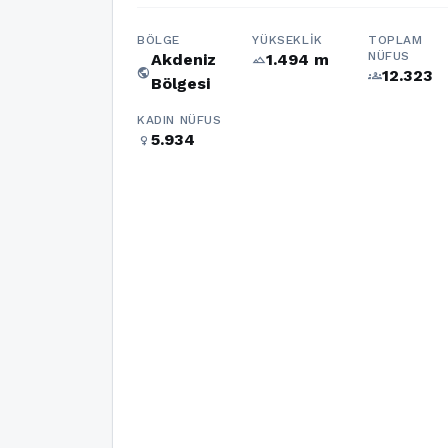
BÖLGE
YÜKSEKLIK
TOPLAM
NÜFUS
Akdeniz
1.494 m
terrain
public
12.323
groups
Bölgesi
KADIN NÜFUS
5.934
female