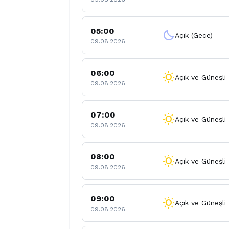
05:00
clear_night
Açık (Gece)
09.08.2026
06:00
wb_sunny
Açık ve Güneşli
09.08.2026
07:00
wb_sunny
Açık ve Güneşli
09.08.2026
08:00
wb_sunny
Açık ve Güneşli
09.08.2026
09:00
wb_sunny
Açık ve Güneşli
09.08.2026