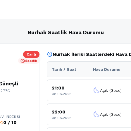
Nurhak Saatlik Hava Durumu
schedule
Nurhak İleriki Saatlerdeki Hava
Canlı
schedule
Saatlik
Tarih / Saat
Hava Durumu
Güneşli
21:00
clear_night
Açık (Gece)
 27°C
08.08.2026
22:00
clear_night
Açık (Gece)
UV İNDEKSI
08.08.2026
0 / 10
b_sunny