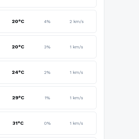
20°C
4%
2 km/s
20°C
3%
1 km/s
24°C
2%
1 km/s
29°C
1%
1 km/s
31°C
0%
1 km/s