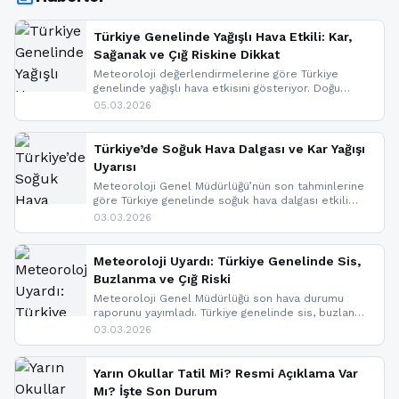
Türkiye Genelinde Yağışlı Hava Etkili: Kar,
Sağanak ve Çığ Riskine Dikkat
Meteoroloji değerlendirmelerine göre Türkiye
genelinde yağışlı hava etkisini gösteriyor. Doğu
bölgelerinde kar yağışı beklenirken Marmara ve
05.03.2026
Kuzey Ege’de sağanak yağmur, yüksek kesimlerde
ise çığ tehlikesi bulunuyor. İç kesimlerde sis ve pus
nedeniyle görüş mesafesinde azalma
Türkiye’de Soğuk Hava Dalgası ve Kar Yağışı
yaşanabileceği belirtiliyor.
Uyarısı
Meteoroloji Genel Müdürlüğü’nün son tahminlerine
göre Türkiye genelinde soğuk hava dalgası etkili
oluyor. Birçok il için kar yağışı ve buzlanma uyarısı
03.03.2026
geldi.
Meteoroloji Uyardı: Türkiye Genelinde Sis,
Buzlanma ve Çığ Riski
Meteoroloji Genel Müdürlüğü son hava durumu
raporunu yayımladı. Türkiye genelinde sis, buzlanma
ve don beklenirken Doğu Anadolu ve Doğu
03.03.2026
Karadeniz’in yüksek kesimlerinde çığ riski uyarısı
yapıldı. İşte son dakika meteoroloji gelişmeleri.
Yarın Okullar Tatil Mi? Resmi Açıklama Var
Mı? İşte Son Durum