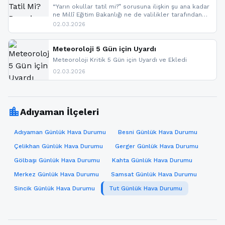
“Yarın okullar tatil mi?” sorusuna ilişkin şu ana kadar
ne Millî Eğitim Bakanlığı ne de valilikler tarafından
yapılmış resmi bir tatil açıklaması bulunmamaktadır.
02.03.2026
Resmi bir duyuru gelmesi halinde gelişmeleri anında
paylaşacağız. En hızlı şekilde haberdar olmak için
sitemizi takip edebilir ve bildirimleri açabilirsiniz.
Meteoroloji 5 Gün için Uyardı
Meteoroloji Kritik 5 Gün için Uyardı ve Ekledi
02.03.2026
location_city
Adıyaman İlçeleri
Adıyaman Günlük Hava Durumu
Besni Günlük Hava Durumu
Çelikhan Günlük Hava Durumu
Gerger Günlük Hava Durumu
Gölbaşı Günlük Hava Durumu
Kahta Günlük Hava Durumu
Merkez Günlük Hava Durumu
Samsat Günlük Hava Durumu
Sincik Günlük Hava Durumu
Tut Günlük Hava Durumu