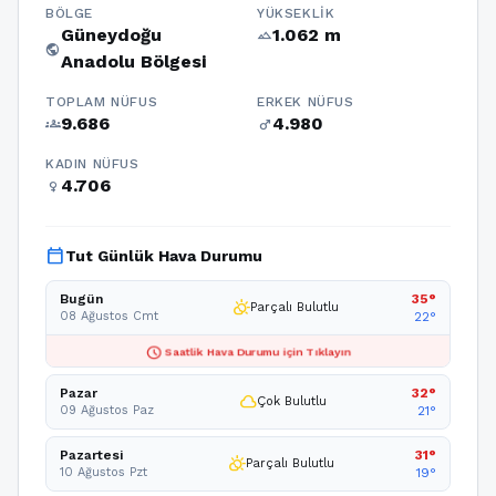
BÖLGE
YÜKSEKLIK
Güneydoğu
1.062 m
terrain
public
Anadolu Bölgesi
TOPLAM NÜFUS
ERKEK NÜFUS
9.686
4.980
groups
male
KADIN NÜFUS
4.706
female
calendar_today
Tut Günlük Hava Durumu
Bugün
35°
partly_cloudy_day
Parçalı Bulutlu
08 Ağustos Cmt
22°
schedule
Saatlik Hava Durumu için Tıklayın
Pazar
32°
cloud
Çok Bulutlu
09 Ağustos Paz
21°
Pazartesi
31°
partly_cloudy_day
Parçalı Bulutlu
10 Ağustos Pzt
19°