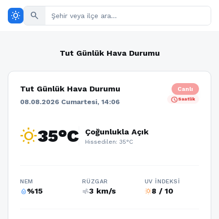
wb_sunny
search
Tut Günlük Hava Durumu
Tut Günlük Hava Durumu
Canlı
schedule
Saatlik
08.08.2026 Cumartesi, 14:06
wb_sunny
35°C
Çoğunlukla Açık
Hissedilen: 35°C
NEM
RÜZGAR
UV İNDEKSI
%15
3 km/s
8 / 10
humidity_percentage
air
wb_sunny