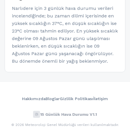
Narlıdere için 3 günlük hava durumu verileri
incelendiğinde; bu zaman dilimi içerisinde en
yüksek sıcaklığın 37°C, en düşük sıcaklığın ise
23°C olması tahmin ediliyor. En yüksek sıcaklık
değerine 09 Ağustos Pazar günü ulaşılması
beklenirken, en düşük sıcaklığın ise 09
Ağustos Pazar günü yaşanacağı öngörülüyor.
Bu dönemde önemli bir yağış beklenmiyor.
Hakkımızda
Bloglar
Gizlilik Politikası
İletişim
wb_sunny
15 Günlük Hava Durumu V1.1
© 2026 Meteoroloji Genel Müdürlüğü verileri kullanılmaktadır.