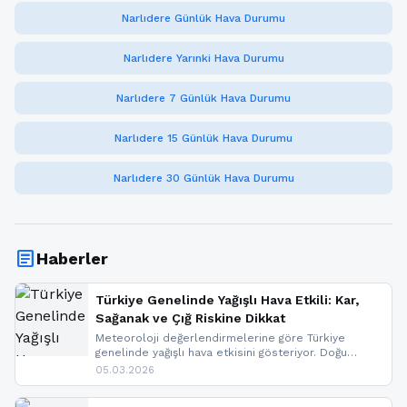
Narlıdere Günlük Hava Durumu
Narlıdere Yarınki Hava Durumu
Narlıdere 7 Günlük Hava Durumu
Narlıdere 15 Günlük Hava Durumu
Narlıdere 30 Günlük Hava Durumu
article
Haberler
Türkiye Genelinde Yağışlı Hava Etkili: Kar,
Sağanak ve Çığ Riskine Dikkat
Meteoroloji değerlendirmelerine göre Türkiye
genelinde yağışlı hava etkisini gösteriyor. Doğu
bölgelerinde kar yağışı beklenirken Marmara ve
05.03.2026
Kuzey Ege’de sağanak yağmur, yüksek kesimlerde
ise çığ tehlikesi bulunuyor. İç kesimlerde sis ve pus