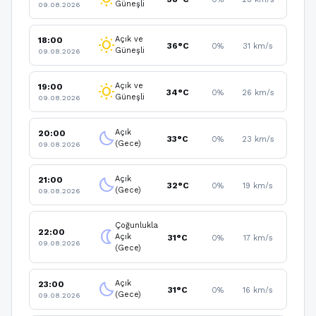
Güneşli
09.08.2026
Açık ve
18:00
wb_sunny
36°C
0%
31 km/s
Güneşli
09.08.2026
Açık ve
19:00
wb_sunny
34°C
0%
26 km/s
Güneşli
09.08.2026
Açık
20:00
clear_night
33°C
0%
23 km/s
(Gece)
09.08.2026
Açık
21:00
clear_night
32°C
0%
19 km/s
(Gece)
09.08.2026
Çoğunlukla
22:00
nightlight
Açık
31°C
0%
17 km/s
09.08.2026
(Gece)
Açık
23:00
clear_night
31°C
0%
16 km/s
(Gece)
09.08.2026