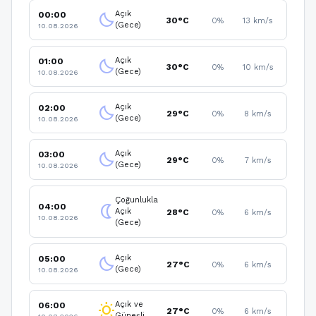
Açık
00:00
clear_night
30°C
0%
13 km/s
(Gece)
10.08.2026
Açık
01:00
clear_night
30°C
0%
10 km/s
(Gece)
10.08.2026
Açık
02:00
clear_night
29°C
0%
8 km/s
(Gece)
10.08.2026
Açık
03:00
clear_night
29°C
0%
7 km/s
(Gece)
10.08.2026
Çoğunlukla
04:00
nightlight
Açık
28°C
0%
6 km/s
10.08.2026
(Gece)
Açık
05:00
clear_night
27°C
0%
6 km/s
(Gece)
10.08.2026
Açık ve
06:00
wb_sunny
27°C
0%
6 km/s
Güneşli