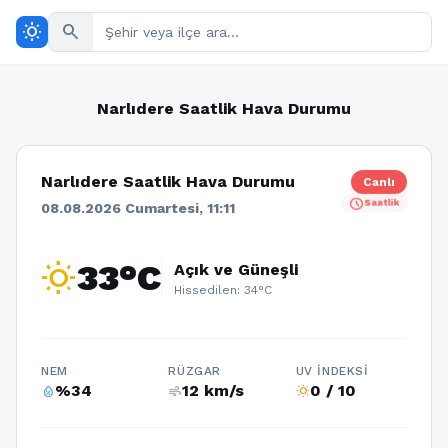
wb_sunny
search
Narlıdere Saatlik Hava Durumu
Narlıdere Saatlik Hava Durumu
Canlı
schedule
Saatlik
08.08.2026 Cumartesi, 11:11
wb_sunny
33°C
Açık ve Güneşli
Hissedilen: 34°C
NEM
RÜZGAR
UV İNDEKSI
%34
12 km/s
0 / 10
humidity_percentage
air
wb_sunny