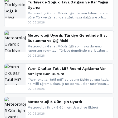
nedeniyle görüş mesafesinde azalma
Türkiye’de Soğuk Hava Dalgası ve Kar Yağışı
yaşanabileceği belirtiliyor.
Uyarısı
Meteoroloji Genel Müdürlüğü’nün son tahminlerine
göre Türkiye genelinde soğuk hava dalgası etkili
oluyor. Birçok il için kar yağışı ve buzlanma uyarısı
03.03.2026
geldi.
Meteoroloji Uyardı: Türkiye Genelinde Sis,
Buzlanma ve Çığ Riski
Meteoroloji Genel Müdürlüğü son hava durumu
raporunu yayımladı. Türkiye genelinde sis, buzlanma
ve don beklenirken Doğu Anadolu ve Doğu
03.03.2026
Karadeniz’in yüksek kesimlerinde çığ riski uyarısı
yapıldı. İşte son dakika meteoroloji gelişmeleri.
Yarın Okullar Tatil Mi? Resmi Açıklama Var
Mı? İşte Son Durum
“Yarın okullar tatil mi?” sorusuna ilişkin şu ana kadar
ne Millî Eğitim Bakanlığı ne de valilikler tarafından
yapılmış resmi bir tatil açıklaması bulunmamaktadır.
02.03.2026
Resmi bir duyuru gelmesi halinde gelişmeleri anında
paylaşacağız. En hızlı şekilde haberdar olmak için
sitemizi takip edebilir ve bildirimleri açabilirsiniz.
Meteoroloji 5 Gün için Uyardı
Meteoroloji Kritik 5 Gün için Uyardı ve Ekledi
02.03.2026