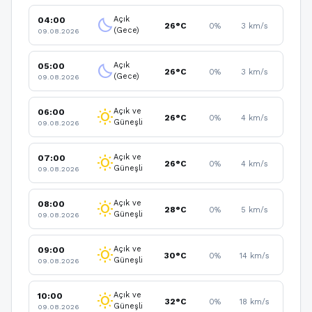
Açık
04:00
clear_night
26°C
0%
3 km/s
(Gece)
09.08.2026
Açık
05:00
clear_night
26°C
0%
3 km/s
(Gece)
09.08.2026
Açık ve
06:00
wb_sunny
26°C
0%
4 km/s
Güneşli
09.08.2026
Açık ve
07:00
wb_sunny
26°C
0%
4 km/s
Güneşli
09.08.2026
Açık ve
08:00
wb_sunny
28°C
0%
5 km/s
Güneşli
09.08.2026
Açık ve
09:00
wb_sunny
30°C
0%
14 km/s
Güneşli
09.08.2026
Açık ve
10:00
wb_sunny
32°C
0%
18 km/s
Güneşli
09.08.2026