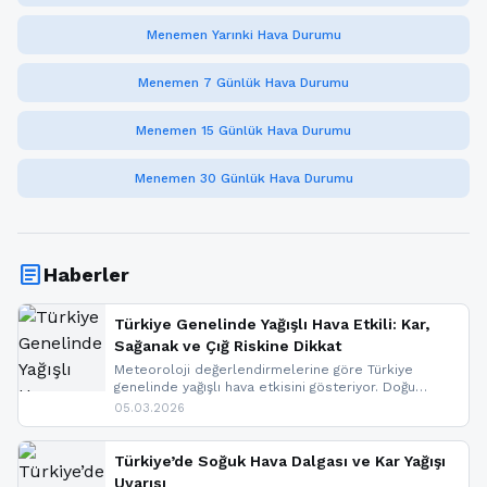
Menemen Yarınki Hava Durumu
Menemen 7 Günlük Hava Durumu
Menemen 15 Günlük Hava Durumu
Menemen 30 Günlük Hava Durumu
article
Haberler
Türkiye Genelinde Yağışlı Hava Etkili: Kar,
Sağanak ve Çığ Riskine Dikkat
Meteoroloji değerlendirmelerine göre Türkiye
genelinde yağışlı hava etkisini gösteriyor. Doğu
bölgelerinde kar yağışı beklenirken Marmara ve
05.03.2026
Kuzey Ege’de sağanak yağmur, yüksek kesimlerde
ise çığ tehlikesi bulunuyor. İç kesimlerde sis ve pus
nedeniyle görüş mesafesinde azalma
Türkiye’de Soğuk Hava Dalgası ve Kar Yağışı
yaşanabileceği belirtiliyor.
Uyarısı