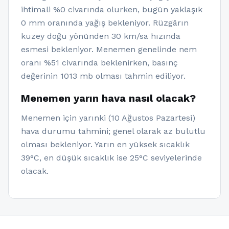
ihtimali %0 civarında olurken, bugün yaklaşık
0 mm oranında yağış bekleniyor. Rüzgârın
kuzey doğu yönünden 30 km/sa hızında
esmesi bekleniyor. Menemen genelinde nem
oranı %51 civarında beklenirken, basınç
değerinin 1013 mb olması tahmin ediliyor.
Menemen yarın hava nasıl olacak?
Menemen için yarınki (10 Ağustos Pazartesi)
hava durumu tahmini; genel olarak az bulutlu
olması bekleniyor. Yarın en yüksek sıcaklık
39°C, en düşük sıcaklık ise 25°C seviyelerinde
olacak.