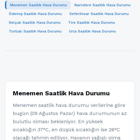
Menemen Saatlik Hava Durumu
Narlıdere Saatlik Hava Durumu
Ödemiş Saatlik Hava Durumu
Seferihisar Saatlik Hava Durumu
Selçuk Saatlik Hava Durumu
Tire Saatlik Hava Durumu
Torbalı Saatlik Hava Durumu
Urla Saatlik Hava Durumu
Menemen Saatlik Hava Durumu
Menemen saatlik hava durumu verilerine göre
bugün (09 Ağustos Pazar) hava durumunun az
bulutlu olması bekleniyor. En yüksek
sıcaklığın 37°C, en düşük sıcaklığın ise 26°C
olacağı tahmin ediliyor. Havanın yağışlı olma