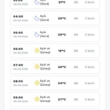
03:00
clear_night
21°C
3%
3 km/s
(Gece)
09.08.2026
Açık
04:00
clear_night
20°C
4%
3 km/s
(Gece)
09.08.2026
Açık
05:00
clear_night
20°C
5%
3 km/s
(Gece)
09.08.2026
Açık ve
06:00
wb_sunny
19°C
6%
3 km/s
Güneşli
09.08.2026
Açık ve
07:00
wb_sunny
20°C
6%
3 km/s
Güneşli
09.08.2026
Açık ve
08:00
wb_sunny
24°C
4%
4 km/s
Güneşli
09.08.2026
Açık ve
09:00
wb_sunny
27°C
2%
5 km/s
Güneşli
09.08.2026