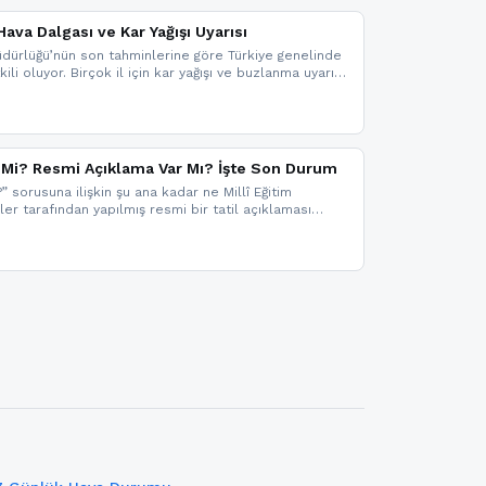
ava Dalgası ve Kar Yağışı Uyarısı
dürlüğü’nün son tahminlerine göre Türkiye genelinde
ili oluyor. Birçok il için kar yağışı ve buzlanma uyarısı
il Mi? Resmi Açıklama Var Mı? İşte Son Durum
?” sorusuna ilişkin şu ana kadar ne Millî Eğitim
kler tarafından yapılmış resmi bir tatil açıklaması
mi bir duyuru gelmesi halinde gelişmeleri anında
 şekilde haberdar olmak için sitemizi takip edebilir ve
iz.