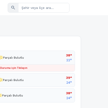
search
38°
ly_cloudy_day
Parçalı Bulutlu
22°
 Durumu için Tıklayın
39°
y_cloudy_day
Parçalı Bulutlu
24°
38°
loudy_day
Parçalı Bulutlu
24°