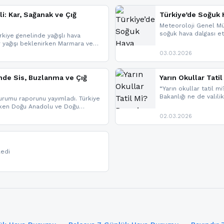
li: Kar, Sağanak ve Çığ
Türkiye’de Soğuk H
Meteoroloji Genel Mü
soğuk hava dalgası etk
kiye genelinde yağışlı hava
geldi.
r yağışı beklenirken Marmara ve
imlerde ise çığ tehlikesi
03.03.2026
eniyle görüş mesafesinde azalma
nde Sis, Buzlanma ve Çığ
Yarın Okullar Tat
“Yarın okullar tatil mi
Bakanlığı ne de valili
rumu raporunu yayımladı. Türkiye
bulunmamaktadır. Res
rken Doğu Anadolu ve Doğu
paylaşacağız. En hızlı
 uyarısı yapıldı. İşte son dakika
02.03.2026
bildirimleri açabilirsin
ledi