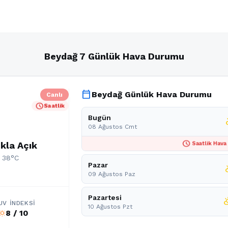
Beydağ 7 Günlük Hava Durumu
calendar_today
Beydağ Günlük Hava Durumu
Canlı
schedule
Saatlik
Bugün
part
08 Ağustos Cmt
schedule
kla Açık
Saatlik Hava
: 38°C
Pazar
partl
09 Ağustos Paz
Pazartesi
partly_c
UV İNDEKSI
10 Ağustos Pzt
8 / 10
b_sunny