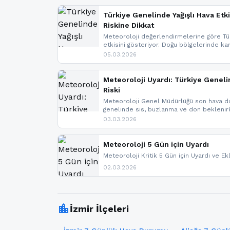
Türkiye Genelinde Yağışlı Hava Etki
Riskine Dikkat
Meteoroloji değerlendirmelerine göre Tür
etkisini gösteriyor. Doğu bölgelerinde ka
Kuzey Ege’de sağanak yağmur, yüksek kes
05.03.2026
bulunuyor. İç kesimlerde sis ve pus ned
yaşanabileceği belirtiliyor.
Meteoroloji Uyardı: Türkiye Geneli
Riski
Meteoroloji Genel Müdürlüğü son hava du
genelinde sis, buzlanma ve don bekleni
Karadeniz’in yüksek kesimlerinde çığ riski
03.03.2026
meteoroloji gelişmeleri.
Meteoroloji 5 Gün için Uyardı
Meteoroloji Kritik 5 Gün için Uyardı ve Ek
02.03.2026
location_city
İzmir İlçeleri