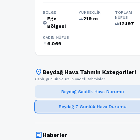
BÖLGE
YÜKSEKLIK
TOPLAM
NÜFUS
Ege
219 m
terrain
public
12.197
groups
Bölgesi
KADIN NÜFUS
6.069
female
location_on
Beydağ Hava Tahmin Kategorileri
Canlı, günlük ve uzun vadeli tahminler
Beydağ Saatlik Hava Durumu
Beydağ 7 Günlük Hava Durumu
article
Haberler