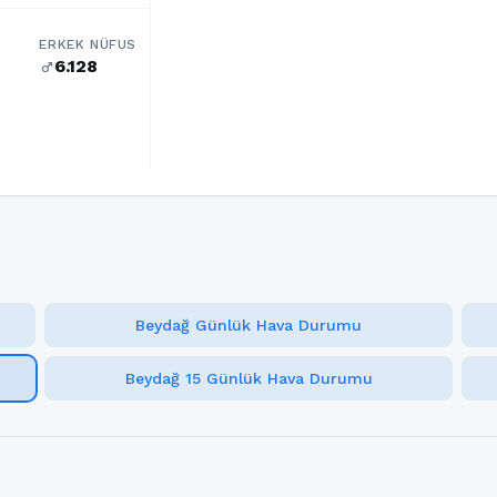
ERKEK NÜFUS
6.128
male
Beydağ Günlük Hava Durumu
Beydağ 15 Günlük Hava Durumu