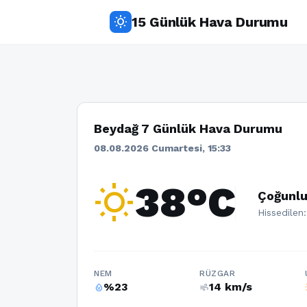
15 Günlük Hava Durumu
wb_sunny
Beydağ 7 Günlük Hava Durumu
08.08.2026 Cumartesi, 15:33
wb_sunny
38°C
Çoğunlu
Hissedilen
NEM
RÜZGAR
%23
14 km/s
humidity_percentage
air
w