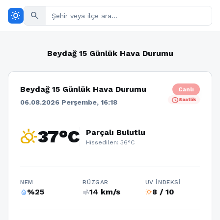
wb_sunny
search
Beydağ 15 Günlük Hava Durumu
Beydağ 15 Günlük Hava Durumu
Canlı
schedule
Saatlik
06.08.2026 Perşembe, 16:18
partly_cloudy_day
37°C
Parçalı Bulutlu
Hissedilen: 36°C
NEM
RÜZGAR
UV İNDEKSI
%25
14 km/s
8 / 10
humidity_percentage
air
wb_sunny