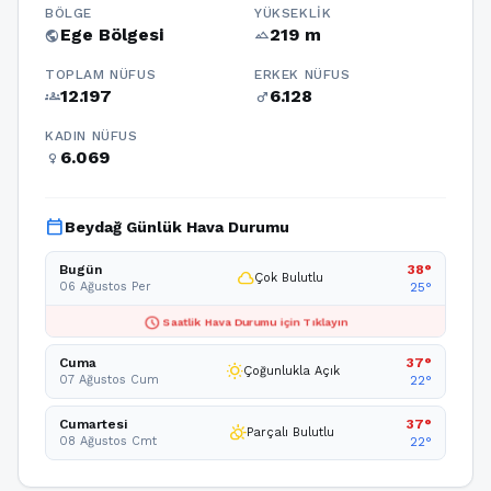
BÖLGE
YÜKSEKLIK
Ege Bölgesi
219 m
public
terrain
TOPLAM NÜFUS
ERKEK NÜFUS
12.197
6.128
groups
male
KADIN NÜFUS
6.069
female
calendar_today
Beydağ Günlük Hava Durumu
Bugün
38°
cloud
Çok Bulutlu
06 Ağustos Per
25°
schedule
Saatlik Hava Durumu için Tıklayın
Cuma
37°
wb_sunny
Çoğunlukla Açık
07 Ağustos Cum
22°
Cumartesi
37°
partly_cloudy_day
Parçalı Bulutlu
08 Ağustos Cmt
22°