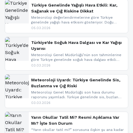
Türkiye Genelinde Yağışlı Hava Etkili: Kar,
Sağanak ve Çığ Riskine Dikkat
Meteoroloji değerlendirmelerine göre Türkiye
genelinde yağışlı hava etkisini gösteriyor. Doğu
bölgelerinde kar yağışı beklenirken Marmara ve
05.03.2026
Kuzey Ege’de sağanak yağmur, yüksek kesimlerde
ise çığ tehlikesi bulunuyor. İç kesimlerde sis ve pus
nedeniyle görüş mesafesinde azalma
Türkiye’de Soğuk Hava Dalgası ve Kar Yağışı
yaşanabileceği belirtiliyor.
Uyarısı
Meteoroloji Genel Müdürlüğü’nün son tahminlerine
göre Türkiye genelinde soğuk hava dalgası etkili
oluyor. Birçok il için kar yağışı ve buzlanma uyarısı
03.03.2026
geldi.
Meteoroloji Uyardı: Türkiye Genelinde Sis,
Buzlanma ve Çığ Riski
Meteoroloji Genel Müdürlüğü son hava durumu
raporunu yayımladı. Türkiye genelinde sis, buzlanma
ve don beklenirken Doğu Anadolu ve Doğu
03.03.2026
Karadeniz’in yüksek kesimlerinde çığ riski uyarısı
yapıldı. İşte son dakika meteoroloji gelişmeleri.
Yarın Okullar Tatil Mi? Resmi Açıklama Var
Mı? İşte Son Durum
“Yarın okullar tatil mi?” sorusuna ilişkin şu ana kadar