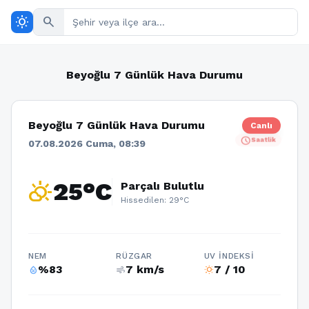
wb_sunny
search
Beyoğlu 7 Günlük Hava Durumu
Beyoğlu 7 Günlük Hava Durumu
Canlı
schedule
Saatlik
07.08.2026 Cuma, 08:39
partly_cloudy_day
25°C
Parçalı Bulutlu
Hissedilen: 29°C
NEM
RÜZGAR
UV İNDEKSI
%83
7 km/s
7 / 10
humidity_percentage
air
wb_sunny