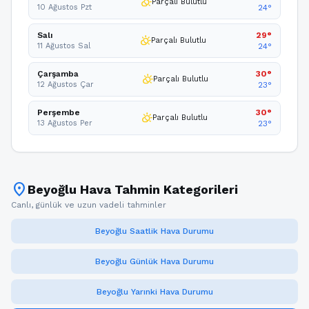
partly_cloudy_day
Parçalı Bulutlu
10 Ağustos Pzt
24°
Salı
29°
partly_cloudy_day
Parçalı Bulutlu
11 Ağustos Sal
24°
Çarşamba
30°
partly_cloudy_day
Parçalı Bulutlu
12 Ağustos Çar
23°
Perşembe
30°
partly_cloudy_day
Parçalı Bulutlu
13 Ağustos Per
23°
location_on
Beyoğlu Hava Tahmin Kategorileri
Canlı, günlük ve uzun vadeli tahminler
Beyoğlu Saatlik Hava Durumu
Beyoğlu Günlük Hava Durumu
Beyoğlu Yarınki Hava Durumu