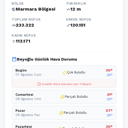
BÖLGE
YÜKSEKLIK
Marmara Bölgesi
12 m
public
terrain
TOPLAM NÜFUS
ERKEK NÜFUS
233.322
120.151
groups
male
KADIN NÜFUS
113.171
female
calendar_today
Beyoğlu Günlük Hava Durumu
Bugün
30°
cloud
Çok Bulutlu
07 Ağustos Cum
24°
schedule
Saatlik Hava Durumu için Tıklayın
Cumartesi
31°
partly_cloudy_day
Parçalı Bulutlu
08 Ağustos Cmt
23°
Pazar
27°
partly_cloudy_day
Parçalı Bulutlu
09 Ağustos Paz
25°
Pazartesi
30°