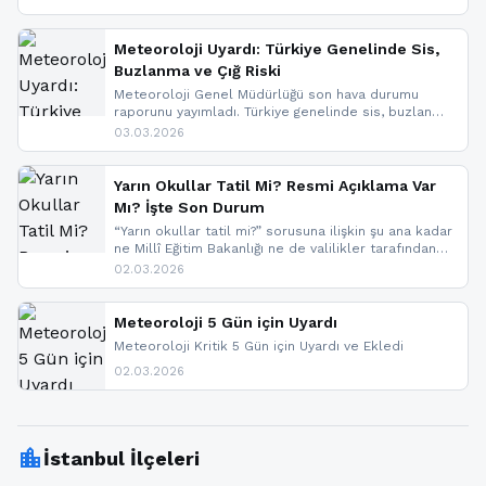
geldi.
Meteoroloji Uyardı: Türkiye Genelinde Sis,
Buzlanma ve Çığ Riski
Meteoroloji Genel Müdürlüğü son hava durumu
raporunu yayımladı. Türkiye genelinde sis, buzlanma
ve don beklenirken Doğu Anadolu ve Doğu
03.03.2026
Karadeniz’in yüksek kesimlerinde çığ riski uyarısı
yapıldı. İşte son dakika meteoroloji gelişmeleri.
Yarın Okullar Tatil Mi? Resmi Açıklama Var
Mı? İşte Son Durum
“Yarın okullar tatil mi?” sorusuna ilişkin şu ana kadar
ne Millî Eğitim Bakanlığı ne de valilikler tarafından
yapılmış resmi bir tatil açıklaması bulunmamaktadır.
02.03.2026
Resmi bir duyuru gelmesi halinde gelişmeleri anında
paylaşacağız. En hızlı şekilde haberdar olmak için
sitemizi takip edebilir ve bildirimleri açabilirsiniz.
Meteoroloji 5 Gün için Uyardı
Meteoroloji Kritik 5 Gün için Uyardı ve Ekledi
02.03.2026
location_city
İstanbul İlçeleri