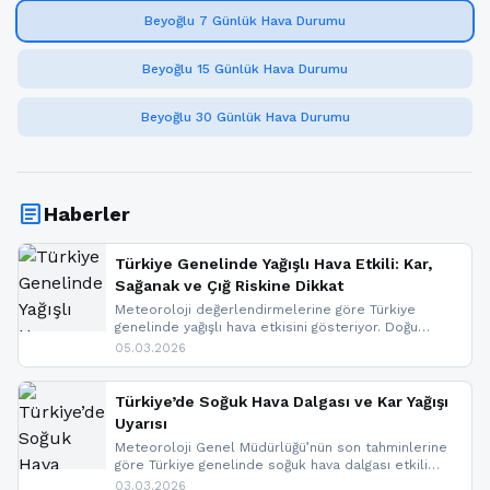
Beyoğlu 7 Günlük Hava Durumu
Beyoğlu 15 Günlük Hava Durumu
Beyoğlu 30 Günlük Hava Durumu
article
Haberler
Türkiye Genelinde Yağışlı Hava Etkili: Kar,
Sağanak ve Çığ Riskine Dikkat
Meteoroloji değerlendirmelerine göre Türkiye
genelinde yağışlı hava etkisini gösteriyor. Doğu
bölgelerinde kar yağışı beklenirken Marmara ve
05.03.2026
Kuzey Ege’de sağanak yağmur, yüksek kesimlerde
ise çığ tehlikesi bulunuyor. İç kesimlerde sis ve pus
nedeniyle görüş mesafesinde azalma
Türkiye’de Soğuk Hava Dalgası ve Kar Yağışı
yaşanabileceği belirtiliyor.
Uyarısı
Meteoroloji Genel Müdürlüğü’nün son tahminlerine
göre Türkiye genelinde soğuk hava dalgası etkili
oluyor. Birçok il için kar yağışı ve buzlanma uyarısı
03.03.2026