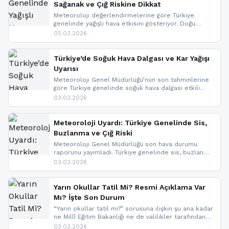
Sağanak ve Çığ Riskine Dikkat
Meteoroloji değerlendirmelerine göre Türkiye
genelinde yağışlı hava etkisini gösteriyor. Doğu
bölgelerinde kar yağışı beklenirken Marmara ve
05.03.2026
Kuzey Ege’de sağanak yağmur, yüksek kesimlerde
ise çığ tehlikesi bulunuyor. İç kesimlerde sis ve pus
nedeniyle görüş mesafesinde azalma
Türkiye’de Soğuk Hava Dalgası ve Kar Yağışı
yaşanabileceği belirtiliyor.
Uyarısı
Meteoroloji Genel Müdürlüğü’nün son tahminlerine
göre Türkiye genelinde soğuk hava dalgası etkili
oluyor. Birçok il için kar yağışı ve buzlanma uyarısı
03.03.2026
geldi.
Meteoroloji Uyardı: Türkiye Genelinde Sis,
Buzlanma ve Çığ Riski
Meteoroloji Genel Müdürlüğü son hava durumu
raporunu yayımladı. Türkiye genelinde sis, buzlanma
ve don beklenirken Doğu Anadolu ve Doğu
03.03.2026
Karadeniz’in yüksek kesimlerinde çığ riski uyarısı
yapıldı. İşte son dakika meteoroloji gelişmeleri.
Yarın Okullar Tatil Mi? Resmi Açıklama Var
Mı? İşte Son Durum
“Yarın okullar tatil mi?” sorusuna ilişkin şu ana kadar
ne Millî Eğitim Bakanlığı ne de valilikler tarafından
yapılmış resmi bir tatil açıklaması bulunmamaktadır.
02.03.2026