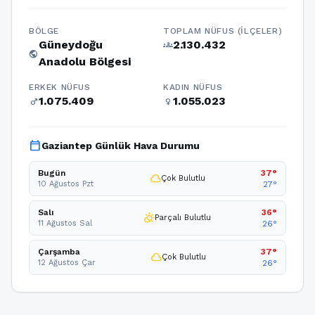
BÖLGE
TOPLAM NÜFUS (İLÇELER)
Güneydoğu
2.130.432
groups
public
Anadolu Bölgesi
ERKEK NÜFUS
KADIN NÜFUS
1.075.409
1.055.023
male
female
calendar_today
Gaziantep Günlük Hava Durumu
Bugün
37°
cloud
Çok Bulutlu
10 Ağustos Pzt
27°
Salı
36°
partly_cloudy_day
Parçalı Bulutlu
11 Ağustos Sal
26°
Çarşamba
37°
cloud
Çok Bulutlu
12 Ağustos Çar
26°