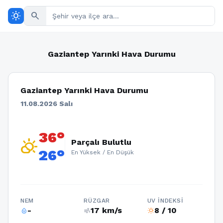
wb_sunny
search
Gaziantep Yarınki Hava Durumu
Gaziantep Yarınki Hava Durumu
11.08.2026 Salı
36°
partly_cloudy_day
Parçalı Bulutlu
26°
En Yüksek / En Düşük
NEM
RÜZGAR
UV İNDEKSI
-
17 km/s
8 / 10
humidity_percentage
air
wb_sunny