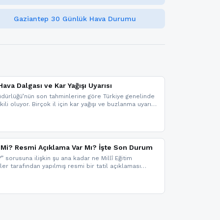
Gaziantep 30 Günlük Hava Durumu
ava Dalgası ve Kar Yağışı Uyarısı
dürlüğü’nün son tahminlerine göre Türkiye genelinde
ili oluyor. Birçok il için kar yağışı ve buzlanma uyarısı
il Mi? Resmi Açıklama Var Mı? İşte Son Durum
?” sorusuna ilişkin şu ana kadar ne Millî Eğitim
kler tarafından yapılmış resmi bir tatil açıklaması
mi bir duyuru gelmesi halinde gelişmeleri anında
 şekilde haberdar olmak için sitemizi takip edebilir ve
iz.