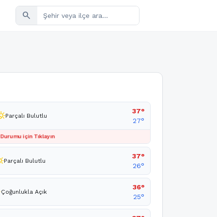
search
37°
_cloudy_day
Parçalı Bulutlu
27°
 Durumu için Tıklayın
37°
oudy_day
Parçalı Bulutlu
26°
36°
ny
Çoğunlukla Açık
25°