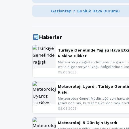
Gaziantep 7 Günlük Hava Durumu
article
Haberler
Türkiye Genelinde Yağışlı Hava Etki
Riskine Dikkat
Meteoroloji değerlendirmelerine göre Tür
etkisini gösteriyor. Doğu bölgelerinde ka
Kuzey Ege’de sağanak yağmur, yüksek kes
05.03.2026
bulunuyor. İç kesimlerde sis ve pus ned
yaşanabileceği belirtiliyor.
Meteoroloji Uyardı: Türkiye Geneli
Riski
Meteoroloji Genel Müdürlüğü son hava du
genelinde sis, buzlanma ve don bekleni
Karadeniz’in yüksek kesimlerinde çığ riski
03.03.2026
meteoroloji gelişmeleri.
Meteoroloji 5 Gün için Uyardı