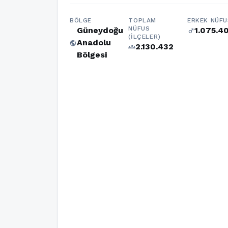
BÖLGE
TOPLAM
ERKEK NÜFU
NÜFUS
Güneydoğu
1.075.4
male
(İLÇELER)
Anadolu
public
2.130.432
groups
Bölgesi