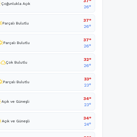
37°
ny
Çoğunlukla Açık
26°
37°
oudy_day
Parçalı Bulutlu
26°
37°
_cloudy_day
Parçalı Bulutlu
26°
32°
cloud
Çok Bulutlu
26°
33°
cloudy_day
Parçalı Bulutlu
23°
34°
nny
Açık ve Güneşli
23°
34°
nny
Açık ve Güneşli
24°