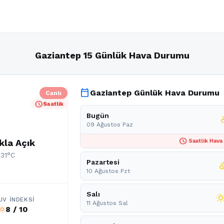
Gaziantep 15 Günlük Hava Durumu
calendar_today
Gaziantep Günlük Hava Durumu
Canlı
schedule
Saatlik
Bugün
partly
09 Ağustos Paz
schedule
kla Açık
Saatlik Hava
 31°C
Pazartesi
partly_cl
10 Ağustos Pzt
Salı
wb_sun
UV İNDEKSI
11 Ağustos Sal
8 / 10
b_sunny