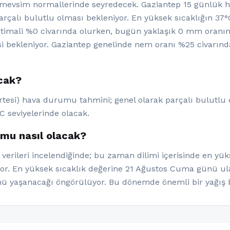
rı mevsim normallerinde seyredecek. Gaziantep 15 günlük
alı bulutlu olması bekleniyor. En yüksek sıcaklığın 37°C
ihtimali %0 civarında olurken, bugün yaklaşık 0 mm oranı
 bekleniyor. Gaziantep genelinde nem oranı %25 civarında
acak?
artesi) hava durumu tahmini; genel olarak parçalı bulutlu 
C seviyelerinde olacak.
umu nasıl olacak?
erileri incelendiğinde; bu zaman dilimi içerisinde en yük
iyor. En yüksek sıcaklık değerine 21 Ağustos Cuma günü u
nü yaşanacağı öngörülüyor. Bu dönemde önemli bir yağış 