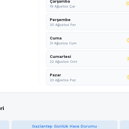
Çarşamba
wb_su
19 Ağustos Çar
Perşembe
20 Ağustos Per
Cuma
wb_s
21 Ağustos Cum
Cumartesi
wb_
22 Ağustos Cmt
Pazar
wb_s
23 Ağustos Paz
ri
Gaziantep Günlük Hava Durumu