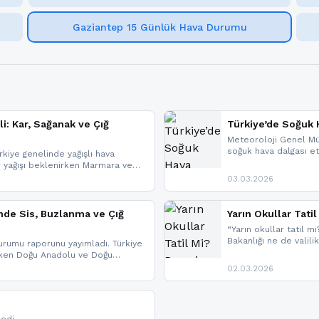
Gaziantep 15 Günlük Hava Durumu
li: Kar, Sağanak ve Çığ
Türkiye’de Soğuk H
Meteoroloji Genel Mü
soğuk hava dalgası etk
kiye genelinde yağışlı hava
geldi.
r yağışı beklenirken Marmara ve
imlerde ise çığ tehlikesi
03.03.2026
eniyle görüş mesafesinde azalma
nde Sis, Buzlanma ve Çığ
Yarın Okullar Tat
“Yarın okullar tatil mi
Bakanlığı ne de valili
rumu raporunu yayımladı. Türkiye
bulunmamaktadır. Res
rken Doğu Anadolu ve Doğu
paylaşacağız. En hızlı
 uyarısı yapıldı. İşte son dakika
02.03.2026
bildirimleri açabilirsin