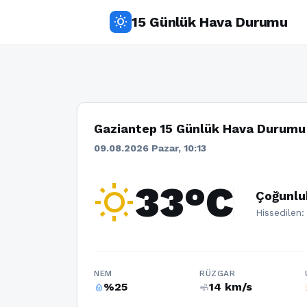
15 Günlük Hava Durumu
wb_sunny
Gaziantep 15 Günlük Hava Durumu
09.08.2026 Pazar, 10:13
wb_sunny
33°C
Çoğunlu
Hissedilen:
NEM
RÜZGAR
%25
14 km/s
humidity_percentage
air
w