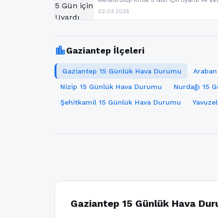
Meteoroloji Kritik 5 Gün için Uyardı ve Ek
02.03.2026
location_city
Gaziantep İlçeleri
Gaziantep 15 Günlük Hava Durumu
Araban
Nizip 15 Günlük Hava Durumu
Nurdağı 15 
Şehitkamil 15 Günlük Hava Durumu
Yavuze
Gaziantep 15 Günlük Hava Du