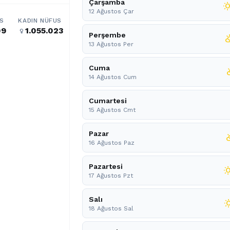
Çarşamba
wb_sun
12 Ağustos Çar
S
KADIN NÜFUS
09
1.055.023
female
Perşembe
partly_cl
13 Ağustos Per
Cuma
partly
14 Ağustos Cum
Cumartesi
15 Ağustos Cmt
Pazar
partly_
16 Ağustos Paz
Pazartesi
wb_su
17 Ağustos Pzt
Salı
wb_su
18 Ağustos Sal