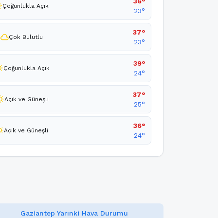
36°
nny
Çoğunlukla Açık
23°
37°
cloud
Çok Bulutlu
23°
39°
unny
Çoğunlukla Açık
24°
37°
sunny
Açık ve Güneşli
25°
36°
unny
Açık ve Güneşli
24°
Gaziantep Yarınki Hava Durumu