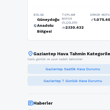
BÖLGE
TOPLAM
ERKEK NÜFU
NÜFUS
Güneydoğu
1.075.4
male
(İLÇELER)
Anadolu
public
2.130.432
groups
Bölgesi
location_on
Gaziantep Hava Tahmin Kategorile
Canlı, günlük ve uzun vadeli tahminler
Gaziantep Saatlik Hava Durumu
Gaziantep 7 Günlük Hava Durumu
article
Haberler