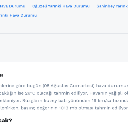
 Hava Durumu
Oğuzeli Yarınki Hava Durumu
Şahinbey Yarın
arınki Hava Durumu
u
erine göre bugün (08 Ağustos Cumartesi) hava durumunu
aklığın ise 26°C olacağı tahmin ediliyor. Havanın yağışlı 
kleniyor. Rüzgârın kuzey batı yönünden 19 km/sa hızında
enirken, basınç değerinin 1013 mb olması tahmin ediliyor
acak?