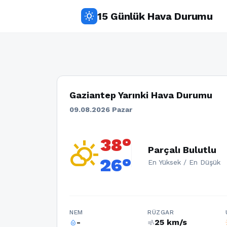
15 Günlük Hava Durumu
wb_sunny
Gaziantep Yarınki Hava Durumu
09.08.2026 Pazar
38°
partly_cloudy_day
Parçalı Bulutlu
26°
En Yüksek / En Düşük
NEM
RÜZGAR
-
25 km/s
humidity_percentage
air
w