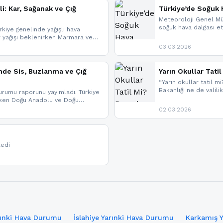
li: Kar, Sağanak ve Çığ
Türkiye’de Soğuk H
Meteoroloji Genel Mü
soğuk hava dalgası etk
kiye genelinde yağışlı hava
geldi.
r yağışı beklenirken Marmara ve
imlerde ise çığ tehlikesi
03.03.2026
eniyle görüş mesafesinde azalma
nde Sis, Buzlanma ve Çığ
Yarın Okullar Tat
“Yarın okullar tatil mi
Bakanlığı ne de valili
rumu raporunu yayımladı. Türkiye
bulunmamaktadır. Res
rken Doğu Anadolu ve Doğu
paylaşacağız. En hızlı
 uyarısı yapıldı. İşte son dakika
02.03.2026
bildirimleri açabilirsin
ledi
rınki Hava Durumu
İslahiye Yarınki Hava Durumu
Karkamış 