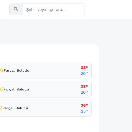
search
38°
ly_cloudy_day
Parçalı Bulutlu
26°
38°
y_cloudy_day
Parçalı Bulutlu
26°
36°
loudy_day
Parçalı Bulutlu
25°