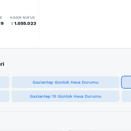
S
KADIN NÜFUS
09
1.055.023
female
ri
Gaziantep Günlük Hava Durumu
Gaziantep 15 Günlük Hava Durumu