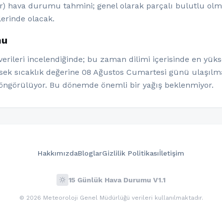
ar) hava durumu tahmini; genel olarak parçalı bulutlu olma
lerinde olacak.
mu
rileri incelendiğinde; bu zaman dilimi içerisinde en yüks
ksek sıcaklık değerine 08 Ağustos Cumartesi günü ulaşılma
öngörülüyor. Bu dönemde önemli bir yağış beklenmiyor.
Hakkımızda
Bloglar
Gizlilik Politikası
İletişim
wb_sunny
15 Günlük Hava Durumu V1.1
© 2026 Meteoroloji Genel Müdürlüğü verileri kullanılmaktadır.