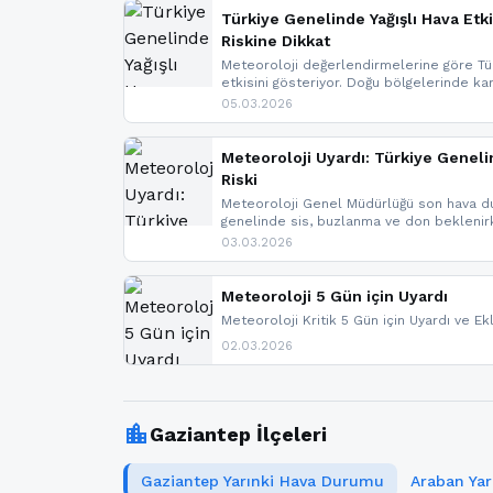
Türkiye Genelinde Yağışlı Hava Etki
Riskine Dikkat
Meteoroloji değerlendirmelerine göre Tür
etkisini gösteriyor. Doğu bölgelerinde ka
Kuzey Ege’de sağanak yağmur, yüksek kes
05.03.2026
bulunuyor. İç kesimlerde sis ve pus ned
yaşanabileceği belirtiliyor.
Meteoroloji Uyardı: Türkiye Geneli
Riski
Meteoroloji Genel Müdürlüğü son hava du
genelinde sis, buzlanma ve don bekleni
Karadeniz’in yüksek kesimlerinde çığ riski
03.03.2026
meteoroloji gelişmeleri.
Meteoroloji 5 Gün için Uyardı
Meteoroloji Kritik 5 Gün için Uyardı ve Ek
02.03.2026
location_city
Gaziantep İlçeleri
Gaziantep Yarınki Hava Durumu
Araban Ya