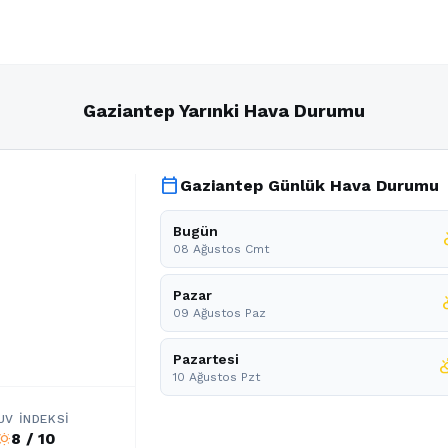
Gaziantep Yarınki Hava Durumu
calendar_today
Gaziantep Günlük Hava Durumu
Bugün
part
08 Ağustos Cmt
Pazar
partl
09 Ağustos Paz
Pazartesi
partly_c
10 Ağustos Pzt
UV İNDEKSI
8 / 10
b_sunny