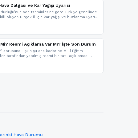
ava Dalgası ve Kar Yağışı Uyarısı
dürlüğü’nün son tahminlerine göre Türkiye genelinde
ili oluyor. Birçok il için kar yağışı ve buzlanma uyarısı
il Mi? Resmi Açıklama Var Mı? İşte Son Durum
?” sorusuna ilişkin şu ana kadar ne Millî Eğitim
kler tarafından yapılmış resmi bir tatil açıklaması
mi bir duyuru gelmesi halinde gelişmeleri anında
 şekilde haberdar olmak için sitemizi takip edebilir ve
iz.
Yarınki Hava Durumu