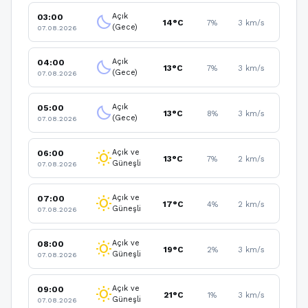
Açık
03:00
clear_night
14°C
7%
3 km/s
(Gece)
07.08.2026
Açık
04:00
clear_night
13°C
7%
3 km/s
(Gece)
07.08.2026
Açık
05:00
clear_night
13°C
8%
3 km/s
(Gece)
07.08.2026
Açık ve
06:00
wb_sunny
13°C
7%
2 km/s
Güneşli
07.08.2026
Açık ve
07:00
wb_sunny
17°C
4%
2 km/s
Güneşli
07.08.2026
Açık ve
08:00
wb_sunny
19°C
2%
3 km/s
Güneşli
07.08.2026
Açık ve
09:00
wb_sunny
21°C
1%
3 km/s
Güneşli
07.08.2026