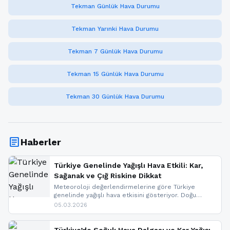
Tekman Günlük Hava Durumu
Tekman Yarınki Hava Durumu
Tekman 7 Günlük Hava Durumu
Tekman 15 Günlük Hava Durumu
Tekman 30 Günlük Hava Durumu
article
Haberler
Türkiye Genelinde Yağışlı Hava Etkili: Kar,
Sağanak ve Çığ Riskine Dikkat
Meteoroloji değerlendirmelerine göre Türkiye
genelinde yağışlı hava etkisini gösteriyor. Doğu
bölgelerinde kar yağışı beklenirken Marmara ve
05.03.2026
Kuzey Ege’de sağanak yağmur, yüksek kesimlerde
ise çığ tehlikesi bulunuyor. İç kesimlerde sis ve pus
nedeniyle görüş mesafesinde azalma