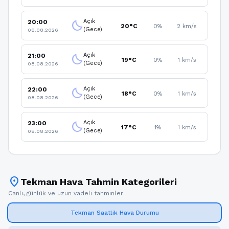
Açık
20:00
clear_night
20°C
0%
2 km/s
(Gece)
08.08.2026
Açık
21:00
clear_night
19°C
0%
1 km/s
(Gece)
08.08.2026
Açık
22:00
clear_night
18°C
0%
1 km/s
(Gece)
08.08.2026
Açık
23:00
clear_night
17°C
1%
1 km/s
(Gece)
08.08.2026
location_on
Tekman Hava Tahmin Kategorileri
Canlı, günlük ve uzun vadeli tahminler
Tekman Saatlik Hava Durumu