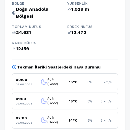
BÖLGE
YÜKSEKLIK
Doğu Anadolu
1.929 m
terrain
public
Bölgesi
TOPLAM NÜFUS
ERKEK NÜFUS
24.631
12.472
groups
male
KADIN NÜFUS
12.159
female
schedule
Tekman İleriki Saatlerdeki Hava Durumu
Açık
00:00
clear_night
15°C
6%
3 km/s
(Gece)
07.08.2026
Açık
01:00
clear_night
15°C
6%
3 km/s
(Gece)
07.08.2026
Açık
02:00
clear_night
14°C
6%
3 km/s
(Gece)
07.08.2026