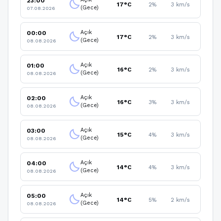
23:00
clear_night
17°C
2%
3 km/s
(Gece)
07.08.2026
Açık
00:00
clear_night
17°C
2%
3 km/s
(Gece)
08.08.2026
Açık
01:00
clear_night
16°C
2%
3 km/s
(Gece)
08.08.2026
Açık
02:00
clear_night
16°C
3%
3 km/s
(Gece)
08.08.2026
Açık
03:00
clear_night
15°C
4%
3 km/s
(Gece)
08.08.2026
Açık
04:00
clear_night
14°C
4%
3 km/s
(Gece)
08.08.2026
Açık
05:00
clear_night
14°C
5%
2 km/s
(Gece)
08.08.2026