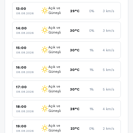
Açık ve
13:00
wb_sunny
29°C
0%
3 km/s
Güneşli
08.08.2026
Açık ve
14:00
wb_sunny
30°C
0%
3 km/s
Güneşli
08.08.2026
Açık ve
15:00
wb_sunny
30°C
1%
4 km/s
Güneşli
08.08.2026
Açık ve
16:00
wb_sunny
30°C
1%
5 km/s
Güneşli
08.08.2026
Açık ve
17:00
wb_sunny
30°C
1%
5 km/s
Güneşli
08.08.2026
Açık ve
18:00
wb_sunny
28°C
1%
4 km/s
Güneşli
08.08.2026
Açık ve
19:00
wb_sunny
23°C
0%
2 km/s
Güneşli
08.08.2026