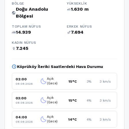
BÖLGE
YÜKSEKLIK
Doğu Anadolu
1.630 m
terrain
public
Bölgesi
TOPLAM NÜFUS
ERKEK NÜFUS
14.939
7.694
groups
male
KADIN NÜFUS
7.245
female
schedule
Köprüköy İleriki Saatlerdeki Hava Durumu
Açık
02:00
clear_night
15°C
3%
3 km/s
(Gece)
08.08.2026
Açık
03:00
clear_night
15°C
4%
3 km/s
(Gece)
08.08.2026
Açık
04:00
clear_night
14°C
4%
3 km/s
(Gece)
08.08.2026