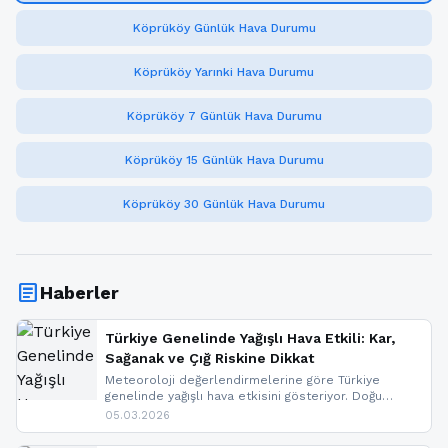
Köprüköy Günlük Hava Durumu
Köprüköy Yarınki Hava Durumu
Köprüköy 7 Günlük Hava Durumu
Köprüköy 15 Günlük Hava Durumu
Köprüköy 30 Günlük Hava Durumu
article
Haberler
Türkiye Genelinde Yağışlı Hava Etkili: Kar,
Sağanak ve Çığ Riskine Dikkat
Meteoroloji değerlendirmelerine göre Türkiye
genelinde yağışlı hava etkisini gösteriyor. Doğu
bölgelerinde kar yağışı beklenirken Marmara ve
05.03.2026
Kuzey Ege’de sağanak yağmur, yüksek kesimlerde
ise çığ tehlikesi bulunuyor. İç kesimlerde sis ve pus