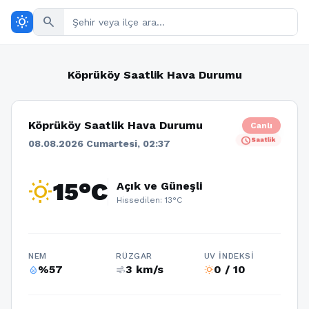
wb_sunny
search
Köprüköy Saatlik Hava Durumu
Köprüköy Saatlik Hava Durumu
Canlı
schedule
Saatlik
08.08.2026 Cumartesi, 02:37
wb_sunny
15°C
Açık ve Güneşli
Hissedilen: 13°C
NEM
RÜZGAR
UV İNDEKSI
%57
3 km/s
0 / 10
humidity_percentage
air
wb_sunny