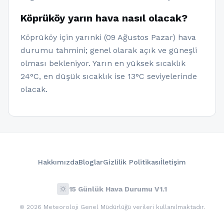
Köprüköy yarın hava nasıl olacak?
Köprüköy için yarınki (09 Ağustos Pazar) hava
durumu tahmini; genel olarak açık ve güneşli
olması bekleniyor. Yarın en yüksek sıcaklık
24°C, en düşük sıcaklık ise 13°C seviyelerinde
olacak.
Hakkımızda
Bloglar
Gizlilik Politikası
İletişim
wb_sunny
15 Günlük Hava Durumu V1.1
© 2026 Meteoroloji Genel Müdürlüğü verileri kullanılmaktadır.