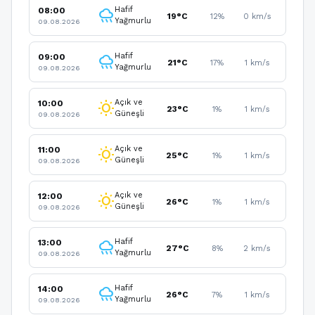
Hafif
08:00
rainy
19°C
12%
0 km/s
Yağmurlu
09.08.2026
Hafif
09:00
rainy
21°C
17%
1 km/s
Yağmurlu
09.08.2026
Açık ve
10:00
wb_sunny
23°C
1%
1 km/s
Güneşli
09.08.2026
Açık ve
11:00
wb_sunny
25°C
1%
1 km/s
Güneşli
09.08.2026
Açık ve
12:00
wb_sunny
26°C
1%
1 km/s
Güneşli
09.08.2026
Hafif
13:00
rainy
27°C
8%
2 km/s
Yağmurlu
09.08.2026
Hafif
14:00
rainy
26°C
7%
1 km/s
Yağmurlu
09.08.2026