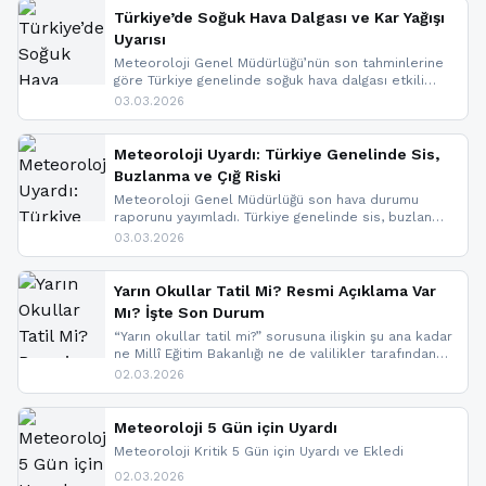
nedeniyle görüş mesafesinde azalma
Türkiye’de Soğuk Hava Dalgası ve Kar Yağışı
yaşanabileceği belirtiliyor.
Uyarısı
Meteoroloji Genel Müdürlüğü’nün son tahminlerine
göre Türkiye genelinde soğuk hava dalgası etkili
oluyor. Birçok il için kar yağışı ve buzlanma uyarısı
03.03.2026
geldi.
Meteoroloji Uyardı: Türkiye Genelinde Sis,
Buzlanma ve Çığ Riski
Meteoroloji Genel Müdürlüğü son hava durumu
raporunu yayımladı. Türkiye genelinde sis, buzlanma
ve don beklenirken Doğu Anadolu ve Doğu
03.03.2026
Karadeniz’in yüksek kesimlerinde çığ riski uyarısı
yapıldı. İşte son dakika meteoroloji gelişmeleri.
Yarın Okullar Tatil Mi? Resmi Açıklama Var
Mı? İşte Son Durum
“Yarın okullar tatil mi?” sorusuna ilişkin şu ana kadar
ne Millî Eğitim Bakanlığı ne de valilikler tarafından
yapılmış resmi bir tatil açıklaması bulunmamaktadır.
02.03.2026
Resmi bir duyuru gelmesi halinde gelişmeleri anında
paylaşacağız. En hızlı şekilde haberdar olmak için
sitemizi takip edebilir ve bildirimleri açabilirsiniz.
Meteoroloji 5 Gün için Uyardı
Meteoroloji Kritik 5 Gün için Uyardı ve Ekledi
02.03.2026