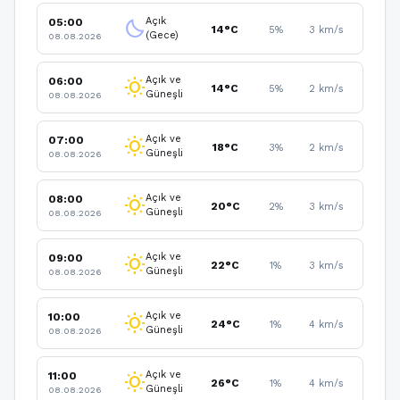
Açık
05:00
clear_night
14°C
5%
3 km/s
(Gece)
08.08.2026
Açık ve
06:00
wb_sunny
14°C
5%
2 km/s
Güneşli
08.08.2026
Açık ve
07:00
wb_sunny
18°C
3%
2 km/s
Güneşli
08.08.2026
Açık ve
08:00
wb_sunny
20°C
2%
3 km/s
Güneşli
08.08.2026
Açık ve
09:00
wb_sunny
22°C
1%
3 km/s
Güneşli
08.08.2026
Açık ve
10:00
wb_sunny
24°C
1%
4 km/s
Güneşli
08.08.2026
Açık ve
11:00
wb_sunny
26°C
1%
4 km/s
Güneşli
08.08.2026