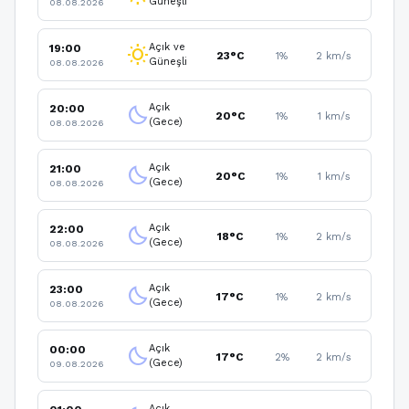
Güneşli
08.08.2026
Açık ve
19:00
wb_sunny
23°C
1%
2 km/s
Güneşli
08.08.2026
Açık
20:00
clear_night
20°C
1%
1 km/s
(Gece)
08.08.2026
Açık
21:00
clear_night
20°C
1%
1 km/s
(Gece)
08.08.2026
Açık
22:00
clear_night
18°C
1%
2 km/s
(Gece)
08.08.2026
Açık
23:00
clear_night
17°C
1%
2 km/s
(Gece)
08.08.2026
Açık
00:00
clear_night
17°C
2%
2 km/s
(Gece)
09.08.2026
Açık