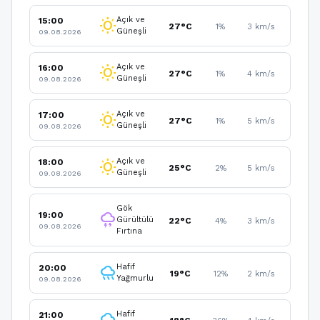
Açık ve
15:00
wb_sunny
27°C
1%
3 km/s
Güneşli
09.08.2026
Açık ve
16:00
wb_sunny
27°C
1%
4 km/s
Güneşli
09.08.2026
Açık ve
17:00
wb_sunny
27°C
1%
5 km/s
Güneşli
09.08.2026
Açık ve
18:00
wb_sunny
25°C
2%
5 km/s
Güneşli
09.08.2026
Gök
19:00
thunderstorm
Gürültülü
22°C
4%
3 km/s
09.08.2026
Fırtına
Hafif
20:00
rainy
19°C
12%
2 km/s
Yağmurlu
09.08.2026
Hafif
21:00