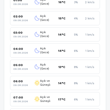
01:00
clear_night
16°C
3%
2 km/s
(Gece)
09.08.2026
Açık
02:00
clear_night
15°C
4%
2 km/s
(Gece)
09.08.2026
Açık
03:00
clear_night
14°C
5%
1 km/s
(Gece)
09.08.2026
Açık
04:00
clear_night
14°C
6%
1 km/s
(Gece)
09.08.2026
Açık
05:00
clear_night
13°C
8%
1 km/s
(Gece)
09.08.2026
Açık ve
06:00
wb_sunny
14°C
8%
1 km/s
Güneşli
09.08.2026
Açık ve
07:00
wb_sunny
17°C
6%
1 km/s
Güneşli
09.08.2026