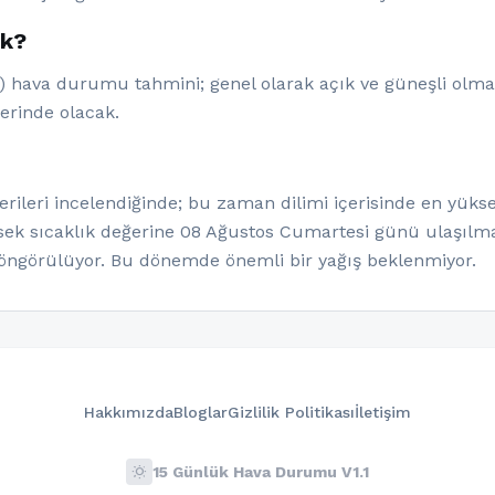
ak?
) hava durumu tahmini; genel olarak açık ve güneşli olmas
lerinde olacak.
leri incelendiğinde; bu zaman dilimi içerisinde en yükse
ksek sıcaklık değerine 08 Ağustos Cumartesi günü ulaşılma
öngörülüyor. Bu dönemde önemli bir yağış beklenmiyor.
Hakkımızda
Bloglar
Gizlilik Politikası
İletişim
wb_sunny
15 Günlük Hava Durumu V1.1