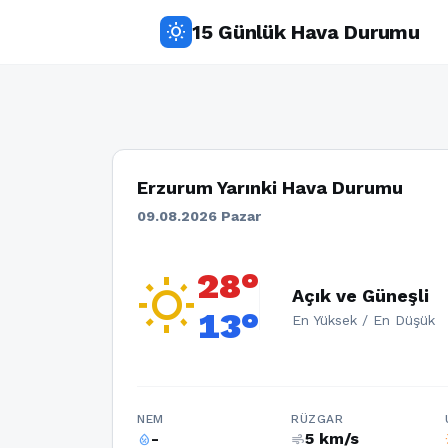
15 Günlük Hava Durumu
wb_sunny
Erzurum Yarınki Hava Durumu
09.08.2026 Pazar
28°
wb_sunny
Açık ve Güneşli
13°
En Yüksek / En Düşük
NEM
RÜZGAR
-
5 km/s
humidity_percentage
air
w