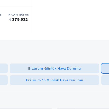
S
KADIN NÜFUS
379.632
female
Erzurum Günlük Hava Durumu
Erzurum 15 Günlük Hava Durumu