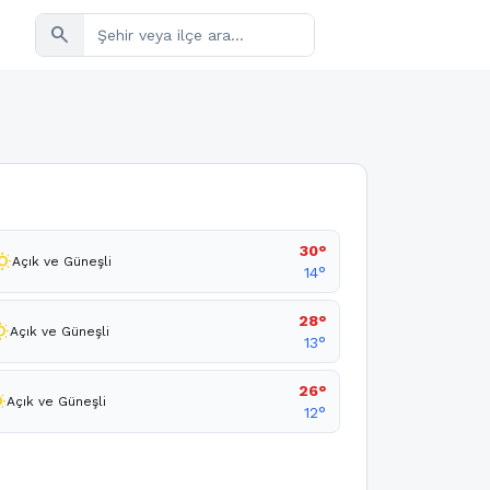
search
30°
sunny
Açık ve Güneşli
14°
28°
unny
Açık ve Güneşli
13°
26°
nny
Açık ve Güneşli
12°