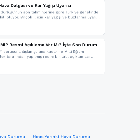
ava Dalgası ve Kar Yağışı Uyarısı
dürlüğü’nün son tahminlerine göre Türkiye genelinde
ili oluyor. Birçok il için kar yağışı ve buzlanma uyarısı
il Mi? Resmi Açıklama Var Mı? İşte Son Durum
?” sorusuna ilişkin şu ana kadar ne Millî Eğitim
kler tarafından yapılmış resmi bir tatil açıklaması
mi bir duyuru gelmesi halinde gelişmeleri anında
 şekilde haberdar olmak için sitemizi takip edebilir ve
iz.
Hava Durumu
Hınıs Yarınki Hava Durumu