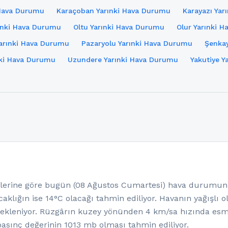
i Hava Durumu
Karaçoban Yarınki Hava Durumu
Karayazı Ya
ınki Hava Durumu
Oltu Yarınki Hava Durumu
Olur Yarınki 
Yarınki Hava Durumu
Pazaryolu Yarınki Hava Durumu
Şenkay
ki Hava Durumu
Uzundere Yarınki Hava Durumu
Yakutiye Y
rine göre bugün (08 Ağustos Cumartesi) hava durumunun 
aklığın ise 14°C olacağı tahmin ediliyor. Havanın yağışlı 
ekleniyor. Rüzgârın kuzey yönünden 4 km/sa hızında esm
asınç değerinin 1013 mb olması tahmin ediliyor.