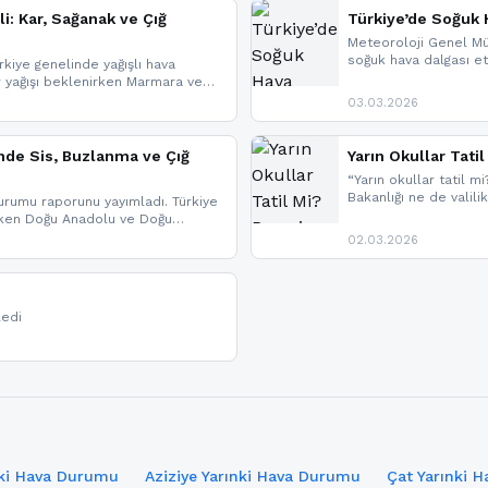
li: Kar, Sağanak ve Çığ
Türkiye’de Soğuk H
Meteoroloji Genel Mü
soğuk hava dalgası etk
kiye genelinde yağışlı hava
geldi.
r yağışı beklenirken Marmara ve
imlerde ise çığ tehlikesi
03.03.2026
eniyle görüş mesafesinde azalma
nde Sis, Buzlanma ve Çığ
Yarın Okullar Tat
“Yarın okullar tatil mi
Bakanlığı ne de valili
rumu raporunu yayımladı. Türkiye
bulunmamaktadır. Res
rken Doğu Anadolu ve Doğu
paylaşacağız. En hızlı
 uyarısı yapıldı. İşte son dakika
02.03.2026
bildirimleri açabilirsin
ledi
nki Hava Durumu
Aziziye Yarınki Hava Durumu
Çat Yarınki 