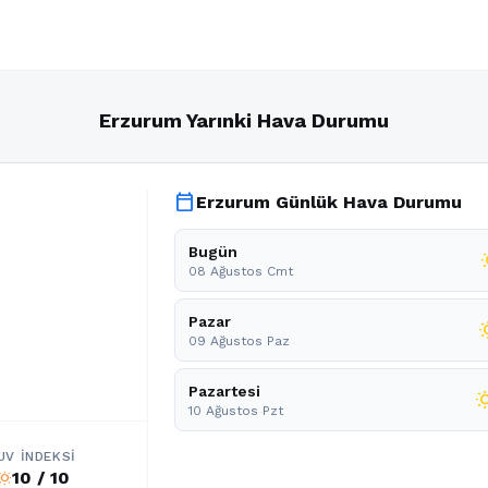
Erzurum Yarınki Hava Durumu
calendar_today
Erzurum Günlük Hava Durumu
Bugün
wb_
08 Ağustos Cmt
Pazar
wb_s
09 Ağustos Paz
Pazartesi
wb_su
10 Ağustos Pzt
UV İNDEKSI
10 / 10
b_sunny