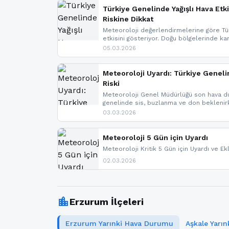
Türkiye Genelinde Yağışlı Hava Etki
Riskine Dikkat
Meteoroloji değerlendirmelerine göre Tür
etkisini gösteriyor. Doğu bölgelerinde ka
Kuzey Ege’de sağanak yağmur, yüksek kes
05.03.2026
bulunuyor. İç kesimlerde sis ve pus ned
yaşanabileceği belirtiliyor.
Meteoroloji Uyardı: Türkiye Geneli
Riski
Meteoroloji Genel Müdürlüğü son hava du
genelinde sis, buzlanma ve don bekleni
Karadeniz’in yüksek kesimlerinde çığ riski
03.03.2026
meteoroloji gelişmeleri.
Meteoroloji 5 Gün için Uyardı
Meteoroloji Kritik 5 Gün için Uyardı ve Ek
02.03.2026
location_city
Erzurum İlçeleri
Erzurum Yarınki Hava Durumu
Aşkale Yarı