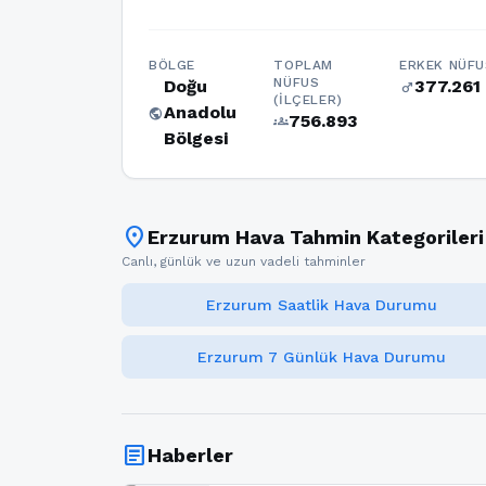
BÖLGE
TOPLAM
ERKEK NÜFU
NÜFUS
Doğu
377.261
male
(İLÇELER)
Anadolu
public
756.893
groups
Bölgesi
location_on
Erzurum Hava Tahmin Kategorileri
Canlı, günlük ve uzun vadeli tahminler
Erzurum Saatlik Hava Durumu
Erzurum 7 Günlük Hava Durumu
article
Haberler