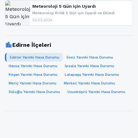
paylaşacağız. En hızlı şekilde haberdar olmak için
sitemizi takip edebilir ve bildirimleri açabilirsiniz.
Meteoroloji 5 Gün için Uyardı
Meteoroloji Kritik 5 Gün için Uyardı ve Ekledi
02.03.2026
location_city
Edirne İlçeleri
Edirne Yarınki Hava Durumu
Enez Yarınki Hava Durumu
Havsa Yarınki Hava Durumu
İpsala Yarınki Hava Durumu
Keşan Yarınki Hava Durumu
Lalapaşa Yarınki Hava Durumu
Meriç Yarınki Hava Durumu
Merkez Yarınki Hava Durumu
Süloğlu Yarınki Hava Durumu
Uzunköprü Yarınki Hava Durumu