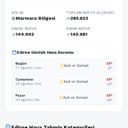
BÖLGE
TOPLAM NÜFUS (İLÇELER)
Marmara Bölgesi
285.623
public
groups
ERKEK NÜFUS
KADIN NÜFUS
144.942
140.681
male
female
calendar_today
Edirne Günlük Hava Durumu
Bugün
38°
wb_sunny
Açık ve Güneşli
07 Ağustos Cum
21°
Cumartesi
38°
wb_sunny
Açık ve Güneşli
08 Ağustos Cmt
22°
Pazar
38°
wb_sunny
Açık ve Güneşli
09 Ağustos Paz
24°
location_on
Edirne Hava Tahmin Kategorileri