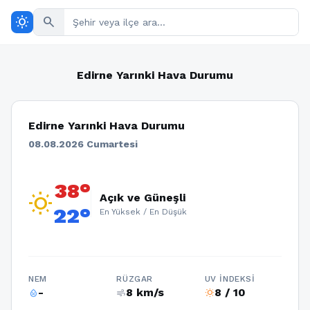
wb_sunny
search
Edirne Yarınki Hava Durumu
Edirne Yarınki Hava Durumu
08.08.2026 Cumartesi
38°
wb_sunny
Açık ve Güneşli
22°
En Yüksek / En Düşük
NEM
RÜZGAR
UV İNDEKSI
-
8 km/s
8 / 10
humidity_percentage
air
wb_sunny