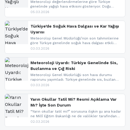
Meteoroloji değerlendirmelerine göre Türkiye
genelinde yağışlı hava etkisini gösteriyor. Doğu
bölgelerinde kar yağışı beklenirken Marmara ve
05.03.2026
Kuzey Ege’de sağanak yağmur, yüksek kesimlerde
ise çığ tehlikesi bulunuyor. İç kesimlerde sis ve pus
nedeniyle görüş mesafesinde azalma
Türkiye’de Soğuk Hava Dalgası ve Kar Yağışı
yaşanabileceği belirtiliyor.
Uyarısı
Meteoroloji Genel Müdürlüğü’nün son tahminlerine
göre Türkiye genelinde soğuk hava dalgası etkili
oluyor. Birçok il için kar yağışı ve buzlanma uyarısı
03.03.2026
geldi.
Meteoroloji Uyardı: Türkiye Genelinde Sis,
Buzlanma ve Çığ Riski
Meteoroloji Genel Müdürlüğü son hava durumu
raporunu yayımladı. Türkiye genelinde sis, buzlanma
ve don beklenirken Doğu Anadolu ve Doğu
03.03.2026
Karadeniz’in yüksek kesimlerinde çığ riski uyarısı
yapıldı. İşte son dakika meteoroloji gelişmeleri.
Yarın Okullar Tatil Mi? Resmi Açıklama Var
Mı? İşte Son Durum
“Yarın okullar tatil mi?” sorusuna ilişkin şu ana kadar
ne Millî Eğitim Bakanlığı ne de valilikler tarafından
yapılmış resmi bir tatil açıklaması bulunmamaktadır.
02.03.2026
Resmi bir duyuru gelmesi halinde gelişmeleri anında